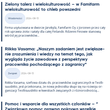
Zie­lony ta­lerz i wie­lo­kul­tu­rowość – w Fa­mi­farm
wie­lo­kul­tu­rowość to ch­leb powszedni
Kirjoitettu
Wiadomości
2024-08-13
Kategorie
Firma usy­tuowana w dworze Jär­vi­kylä, Fa­mi­farm Oy z Jo­roi­nen przez cały
rok uprawia zioła i sałaty dla całej Fin­lan­dii. Rdzenni Fi­nowie sta­nowią
wśród jej pracow­ników...
Riikka Va­sama: „Naszym za­da­niem jest zwiększe­
nie zrozu­mie­nia i wiedzy na te­mat tego, jak
wygląda życie zawo­dowe z pers­pek­tywy
pracow­nika poc­hodzącego z za­gra­nicy”
Kirjoitettu
Związek
2024-08-13
Kategorie
Riikka Va­sama, sze­fowa działu ds. pracow­ników za­gra­nicz­nych w Teol­li­
suus­liitto, jest prze­ko­nana, że nowa jed­nostka skupi się na rozwoju or­
ga­nizacji Teol­li­suus­liitto w kwes­tiach związa­nych z róż­no­rod­nością...
Po­moc i ws­parcie dla wszyst­kich członków – ”
Związ­kowa po­moc prawna pok­rywa wszel­kie