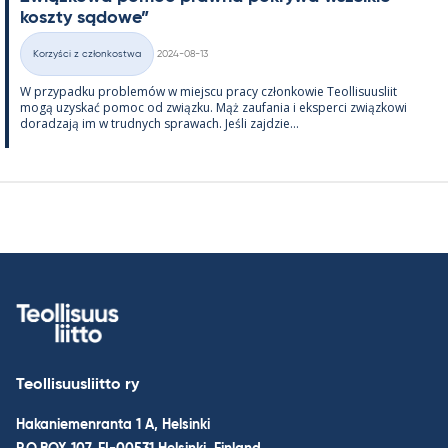
koszty są­dowe”
Kirjoitettu
Korzyści z członkostwa
2024-08-13
Kategorie
W przy­padku problemów w miejscu pracy człon­kowie Teol­li­suus­liit
mogą uzys­kać po­moc od związku. Mąż zau­fa­nia i eks­perci związ­kowi
do­radzają im w trud­nych sprawach. Jeśli zajdzie...
Teollisuusliitto ry
Hakaniemenranta 1 A, Helsinki