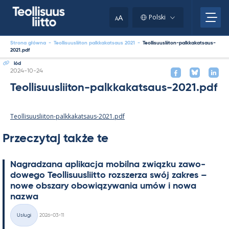
Skip
to
A
Polski
A
content
Strona główna
-
Teollisuusliiton palkkakatsaus 2021
-
Teollisuusliiton-palkkakatsaus-
2021.pdf
lód
Kirjoitettu
2024-10-24
Teollisuusliiton-palkkakatsaus-2021.pdf
Teollisuusliiton-palkkakatsaus-2021.pdf
Przeczytaj także te
Na­gradzana apli­kacja mo­bilna związku zawo­
dowego Teol­li­suus­liitto rozszerza swój za­kres –
nowe obszary obowiązywa­nia umów i nowa
nazwa
Kirjoitettu
Usługi
2026-03-11
Kategorie