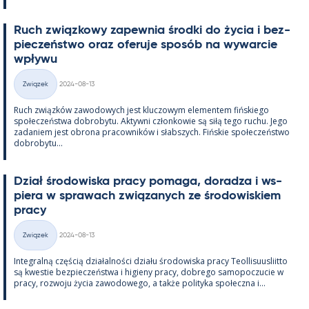
Ruch związ­kowy za­pew­nia środki do życia i bez­
pieczeństwo oraz ofe­ruje sposób na wywarcie
wpływu
Kirjoitettu
Związek
2024-08-13
Kategorie
Ruch związków zawo­dowych jest kluczowym ele­men­tem fińs­kiego
społeczeństwa do­bro­bytu. Ak­tywni człon­kowie są siłą tego ruchu. Jego
za­da­niem jest obrona pracow­ników i słabszych. Fińs­kie społeczeństwo
do­bro­bytu...
Dział śro­dowiska pracy po­maga, do­radza i ws­
piera w sprawach związa­nych ze śro­dowis­kiem
pracy
Kirjoitettu
Związek
2024-08-13
Kategorie
In­te­gralną częścią działal­ności działu śro­dowiska pracy Teol­li­suus­liitto
są kwes­tie bez­pieczeństwa i hi­gieny pracy, dobrego sa­mo­poczucie w
pracy, rozwoju życia zawo­dowego, a także po­li­tyka społeczna i...