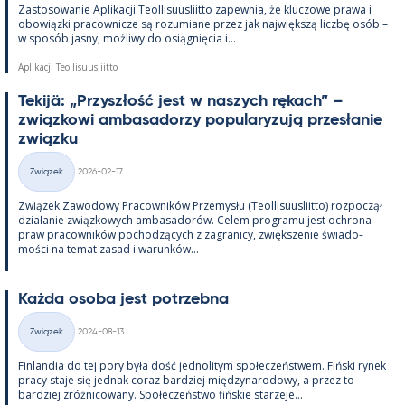
Zas­to­sowa­nie Apli­kacji Teol­li­suus­liitto za­pew­nia, że kluczowe prawa i
obowiązki pracow­nicze są rozu­miane przez jak największą liczbę osób –
w sposób jasny, moż­liwy do osiąg­nięcia i...
Aplikacji Teollisuusliitto
Te­kijä: „Przyszłość jest w naszych rę­kach” –
związ­kowi am­ba­sa­dorzy po­pu­la­ryzują przesła­nie
związku
Kirjoitettu
Związek
2026-02-17
Kategorie
Związek Zawo­dowy Pracow­ników Prze­mysłu (Teol­li­suus­liitto) roz­począł
działa­nie związ­kowych am­ba­sa­dorów. Ce­lem pro­gramu jest ochrona
praw pracow­ników poc­hodzących z za­gra­nicy, zwiększe­nie świa­do­
mości na te­mat za­sad i wa­runków...
Każda osoba jest potrzebna
Kirjoitettu
Związek
2024-08-13
Kategorie
Fin­lan­dia do tej pory była dość jed­no­li­tym społeczeństwem. Fiński ry­nek
pracy staje się jed­nak co­raz bardziej między­na­ro­dowy, a przez to
bardziej zróż­nicowany. Społeczeństwo fińs­kie starzeje...