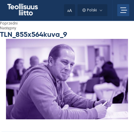
Skip
to
A
Polski
A
content
Poprzedni
Następny
TLN_855x564kuva_9