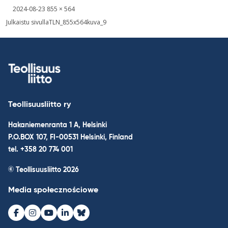
Kirjoitettu
Täysikokoinen
2024-08-23
855 × 564
kuva
Nawigacja
Julkaistu sivulla
TLN_855x564kuva_9
wpisu
Teollisuusliitto ry
Hakaniemenranta 1 A, Helsinki
P.O.BOX 107, FI-00531 Helsinki, Finland
tel. +358 20 774 001
© Teollisuusliitto 2026
Media społecznościowe
Facebook
Instagram
Youtube
LinkedIn
Bluesky