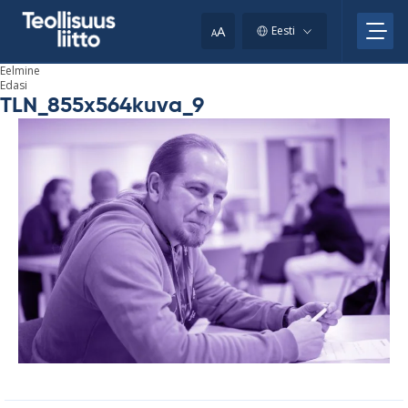
Skip
to
A
Eesti
A
content
Eelmine
Edasi
TLN_855x564kuva_9