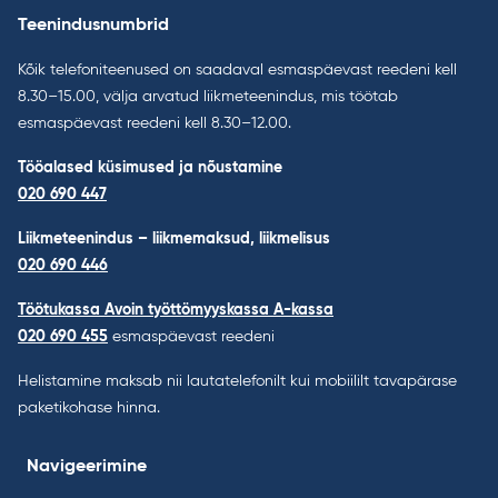
Teenindusnumbrid
Kõik telefoniteenused on saadaval esmaspäevast reedeni kell
8.30–15.00, välja arvatud liikmeteenindus, mis töötab
esmaspäevast reedeni kell 8.30–12.00.
Tööalased küsimused ja nõustamine
020 690 447
Liikmeteenindus – liikmemaksud, liikmelisus
020 690 446
Töötukassa Avoin työttömyyskassa A-kassa
020 690 455
esmaspäevast reedeni
Helistamine maksab nii lautatelefonilt kui mobiililt tavapärase
paketikohase hinna.
Navigeerimine