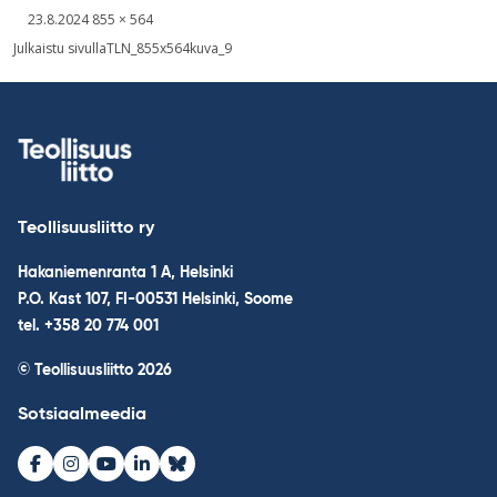
Kirjoitettu
Täysikokoinen
23.8.2024
855 × 564
kuva
Post
Julkaistu sivulla
TLN_855x564kuva_9
navigation
Teollisuusliitto ry
Hakaniemenranta 1 A, Helsinki
P.O. Kast 107, FI-00531 Helsinki, Soome
tel. +358 20 774 001
© Teollisuusliitto 2026
Sotsiaalmeedia
Facebook
Instagram
Youtube
LinkedIn
Bluesky