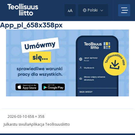
Skip
to
A
Polski
A
content
App_pl_658x358px
Kirjoitettu
Täysikokoinen
2026-03-10
658 × 358
kuva
Nawigacja
Julkaistu sivulla
Aplikacja Teollisuusliitto
wpisu