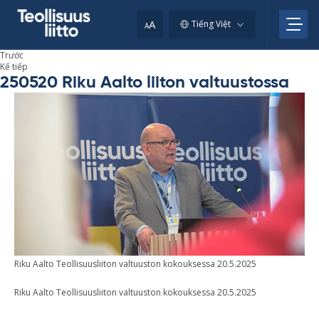
Skip
to
A
Tiếng Việt
A
content
Trước
Kế tiếp
250520 Riku Aalto liiton valtuustossa
Riku Aalto Teol­li­suus­lii­ton val­tuus­ton ko­kouk­sessa 20.5.2025
Riku Aalto Teollisuusliiton valtuuston kokouksessa 20.5.2025