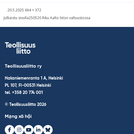
Kirjoitettu
Täysikokoinen
20.5.2025
664 × 372
kuva
Post
Julkaistu sivulla
250520 Riku Aalto liiton valtuustossa
navigation
Teollisuusliitto ry
Hakaniemenranta 1 A, Helsinki
PL 107, FI-00531 Helsinki
tel. +358 20 774 001
© Teollisuusliitto 2026
Mạng xã hội
Facebook
Instagram
Youtube
LinkedIn
Bluesky