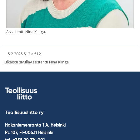
As­sis­tentti Nina Klinga.
Kirjoitettu
Täysikokoinen
5.2.2025
512 × 512
kuva
Post
Julkaistu sivulla
Assistentti Nina Klinga.
navigation
Teollisuusliitto ry
Hakaniemenranta 1 A, Helsinki
PL 107, FI-00531 Helsinki