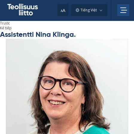
Skip
to
A
Tiếng Việt
A
content
Trước
Kế tiếp
Assistentti Nina Klinga.