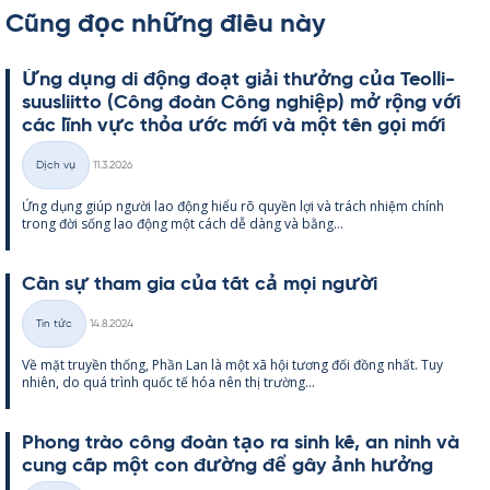
Cũng đọc những điều này
Ứng dụng di động đoạt giải thưởng của Teol­li­
suus­liitto (Công đoàn Công ng­hiệp) mở rộng với
các lĩnh vực thỏa ước mới và một tên gọi mới
Kirjoitettu
Dịch vụ
11.3.2026
Thể
Ứng dụng giúp người lao động hiểu rõ qu­yền lợi và trách nhiệm chính
loại
trong đời sống lao động một cách dễ dàng và bằng...
Cần sự tham gia của tất cả mọi người
Kirjoitettu
Tin tức
14.8.2024
Thể
Về mặt tru­yền thống, Phần Lan là một xã hội tương đối đồng nhất. Tuy
loại
nhiên, do quá trình quốc tế hóa nên thị trường...
Phong trào công đoàn tạo ra sinh kế, an ninh và
cung cấp một con đường để gây ảnh hưởng