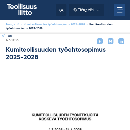
Skip
to
A
Tiếng Việt
A
content
Trang chủ
-
Kumiteollisuuden työehtosopimus 2025–2028
-
Kumiteollisuuden
työehtosopimus 2025-2028
Đá
Kirjoitettu
4.6.2025
Kumiteollisuuden työehtosopimus
2025-2028