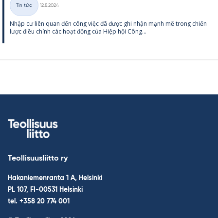
Kirjoitettu
Tin tức
12.8.2024
Thể
Nhập cư liên quan đến công việc đã được ghi nhận mạnh mẽ trong chiến
loại
lược điều chỉnh các hoạt động của Hiệp hội Công...
Teollisuusliitto ry
Hakaniemenranta 1 A, Helsinki
PL 107, FI-00531 Helsinki
tel. +358 20 774 001