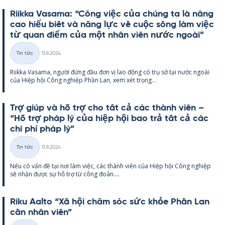
Riikka Va­sama: “Công việc của chúng ta là nâng
cao hiểu biết và năng lực về cuộc sống làm việc
từ quan điểm của một nhân viên nước ngoài”
Kirjoitettu
Tin tức
13.8.2024
Thể
Riikka Va­sama, người đứng đầu đơn vị lao động có trụ sở tại nước ngoài
loại
của Hiệp hội Công ng­hiệp Phần Lan, xem xét trọng...
Trợ giúp và hỗ trợ cho tất cả các thành viên –
“Hỗ trợ pháp lý của hiệp hội bao trả tất cả các
chi phí pháp lý”
Kirjoitettu
Tin tức
13.8.2024
Thể
Nếu có vấn đề tại nơi làm việc, các thành viên của Hiệp hội Công ng­hiệp
loại
sẽ nhận được sự hỗ trợ từ công đoàn....
Riku Aalto “Xã hội chăm sóc sức khỏe Phần Lan
cần nhân viên”