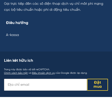
Gọi trực tiếp đến các số điện thoại dịch vụ chỉ mất phí mạng
cục bộ tiêu chuẩn hoặc phí di động tiêu chuẩn.
Điều hướng
A-kassa
Liên kết hữu ích
Trang này được bảo vệ bởi reCAPTCHA.
Chính sách bảo mật
và
Điều khoản dịch vụ
của Google được áp dụng.
Liên
Đặt
kết
mua
hữu
ích: