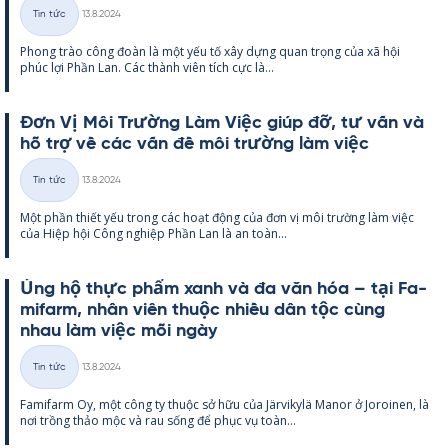
Kirjoitettu
Tin tức
13.8.2024
Thể
Phong trào công đoàn là một yếu tố xây dựng quan trọng của xã hội
loại
phúc lợi Phần Lan. Các thành viên tích cực là...
Đơn Vị Môi Trường Làm Việc giúp đỡ, tư vấn và
hỗ trợ về các vấn đề môi trường làm việc
Kirjoitettu
Tin tức
13.8.2024
Thể
Một phần thiết yếu trong các hoạt động của đơn vị môi trường làm việc
loại
của Hiệp hội Công ng­hiệp Phần Lan là an toàn...
Ủng hộ thực phẩm xanh và đa văn hóa – tại Fa­
mi­farm, nhân viên thuộc nhiều dân tộc cùng
nhau làm việc mỗi ngày
Kirjoitettu
Tin tức
13.8.2024
Thể
Fa­mi­farm Oy, một công ty thuộc sở hữu của Jär­vi­kylä Ma­nor ở Jo­roi­nen, là
loại
nơi trồng thảo mộc và rau sống để phục vụ toàn...