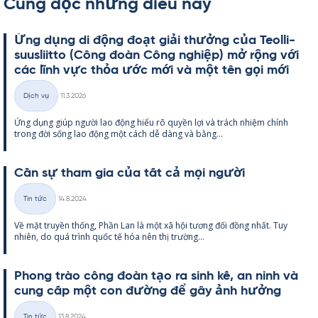
Cũng đọc những điều này
Ứng dụng di động đoạt giải thưởng của Teol­li­
suus­liitto (Công đoàn Công ng­hiệp) mở rộng với
các lĩnh vực thỏa ước mới và một tên gọi mới
Kirjoitettu
Dịch vụ
11.3.2026
Thể
Ứng dụng giúp người lao động hiểu rõ qu­yền lợi và trách nhiệm chính
loại
trong đời sống lao động một cách dễ dàng và bằng...
Cần sự tham gia của tất cả mọi người
Kirjoitettu
Tin tức
14.8.2024
Thể
Về mặt tru­yền thống, Phần Lan là một xã hội tương đối đồng nhất. Tuy
loại
nhiên, do quá trình quốc tế hóa nên thị trường...
Phong trào công đoàn tạo ra sinh kế, an ninh và
cung cấp một con đường để gây ảnh hưởng
Kirjoitettu
Tin tức
13.8.2024