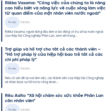
Riikka Va­sama: “Công việc của chúng ta là nâng
cao hiểu biết và năng lực về cuộc sống làm việc
từ quan điểm của một nhân viên nước ngoài”
Kirjoitettu
Tin tức
13.8.2024
Thể
Riikka Va­sama, người đứng đầu đơn vị lao động có trụ sở tại nước ngoài
loại
của Hiệp hội Công ng­hiệp Phần Lan, xem xét trọng...
Trợ giúp và hỗ trợ cho tất cả các thành viên –
“Hỗ trợ pháp lý của hiệp hội bao trả tất cả các
chi phí pháp lý”
Kirjoitettu
Tin tức
13.8.2024
Thể
Nếu có vấn đề tại nơi làm việc, các thành viên của Hiệp hội Công ng­hiệp
loại
sẽ nhận được sự hỗ trợ từ công đoàn....
Riku Aalto “Xã hội chăm sóc sức khỏe Phần Lan
cần nhân viên”
Kirjoitettu
Tin tức
12.8.2024