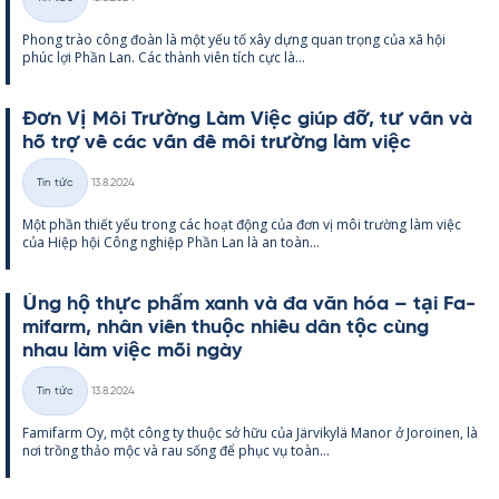
Thể
Phong trào công đoàn là một yếu tố xây dựng quan trọng của xã hội
loại
phúc lợi Phần Lan. Các thành viên tích cực là...
Đơn Vị Môi Trường Làm Việc giúp đỡ, tư vấn và
hỗ trợ về các vấn đề môi trường làm việc
Kirjoitettu
Tin tức
13.8.2024
Thể
Một phần thiết yếu trong các hoạt động của đơn vị môi trường làm việc
loại
của Hiệp hội Công ng­hiệp Phần Lan là an toàn...
Ủng hộ thực phẩm xanh và đa văn hóa – tại Fa­
mi­farm, nhân viên thuộc nhiều dân tộc cùng
nhau làm việc mỗi ngày
Kirjoitettu
Tin tức
13.8.2024
Thể
Fa­mi­farm Oy, một công ty thuộc sở hữu của Jär­vi­kylä Ma­nor ở Jo­roi­nen, là
loại
nơi trồng thảo mộc và rau sống để phục vụ toàn...