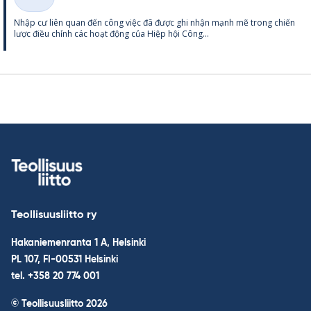
Thể
Nhập cư liên quan đến công việc đã được ghi nhận mạnh mẽ trong chiến
loại
lược điều chỉnh các hoạt động của Hiệp hội Công...
Teollisuusliitto ry
Hakaniemenranta 1 A, Helsinki
PL 107, FI-00531 Helsinki
tel. +358 20 774 001
© Teollisuusliitto 2026