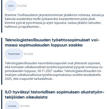
Kirjoitettu
Liitto
16.6.2026
Kategoriat
Et­simme Teol­li­suus­lii­ton jär­jes­tö­toi­min­nan yk­sik­köön no­he­vaa, ete­vää ja
kä­te­vää as­sis­tent­tia meille työ­ka­ve­riksi As­sis­tent­timme pi­tää yk­sik­
kömme pyö­rät pyö­ri­mässä ja ar­jen su­ju­vana: vas­taa yk­si­kön ta­lou­den,
hal­lin­non ja ta­pah­tu­mien...
Tek­no­lo­gia­teol­li­suu­den työ­eh­to­so­pi­muk­set voi­
massa so­pi­mus­kau­den lop­puun saakka
Kirjoitettu
Tiedotteet
15.6.2026
Kategoriat
Tek­no­lo­gia­teol­li­suu­den neu­vot­te­luos­a­puo­let ovat yh­tei­sesti so­pi­neet,
että toi­mia­lan val­ta­kun­nal­li­set työ­eh­to­so­pi­muk­set py­sy­vät voi­massa so­
pi­mus­kau­den lop­puun, 30.11.2027 saakka. Tek­no­lo­gia­teol­li­suu­den toi­
mia­lo­jen val­ta­kun­nal­li­sissa työ­eh­to­so­pi­muk­sissa so­vit­tiin ke­vät­tal­vella
2025, että os­a­puo­let tar­kas­te­le­vat...
ILO hy­väk­syi his­to­rial­li­sen so­pi­muk­sen alus­ta­työn­
te­ki­jöi­den oi­keuk­sista
Kirjoitettu
Uutiset
15.6.2026
Kategoriat