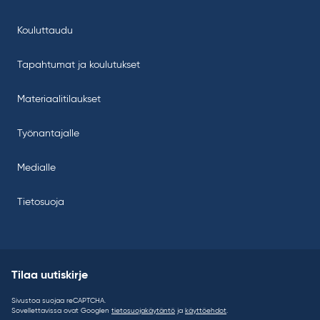
Kouluttaudu
Tapahtumat ja koulutukset
Materiaalitilaukset
Työnantajalle
Medialle
Tietosuoja
Tilaa uutiskirje
Sivustoa suojaa reCAPTCHA.
Sovellettavissa ovat Googlen
tietosuojakäytäntö
ja
käyttöehdot
.