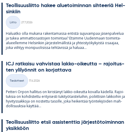
Teol­li­suus­liitto ha­kee alue­toi­min­nan sih­tee­riä Hel­
sin­kiin
Kirjoitettu
Liitto
27.7.2026
Kategoriat
Ha­luatko olla mu­kana ra­ken­ta­massa en­tistä su­ju­vam­paa jä­sen­pal­ve­lua
ja tu­kea am­mat­tio­sas­to­jen toi­min­taa? Et­simme Uu­den­maan toi­minta-
alu­eel­lemme Hel­sin­kiin jär­jes­tel­mäl­listä ja yh­teis­työ­ky­kyistä osaa­jaa,
joka viih­tyy mo­ni­puo­li­sissa teh­tä­vissä ja ha­luaa...
ICJ rat­kaisu vah­vis­taa lakko-oi­keutta – ra­joi­tus­
ten yli­lyön­nit on kor­jat­tava
Kirjoitettu
Tiedotteet
17.6.2026
Kategoriat
Pet­teri Or­pon hal­li­tus on ki­ris­tä­nyt lakko-oi­keutta ko­valla kä­dellä. Ra­joi­
tuk­sia on koh­dis­tettu eri­tyi­sesti tu­ki­työ­tais­te­lui­hin, po­liit­ti­siin lak­koi­hin ja
hy­vi­tys­sak­koja on nos­tettu ta­solle, joka hei­ken­tää työn­te­ki­jöi­den mah­
dol­li­suuk­sia käyt­tää...
Teol­li­suus­liitto et­sii as­sis­tent­tia jär­jes­tö­toi­min­nan
yk­sik­köön