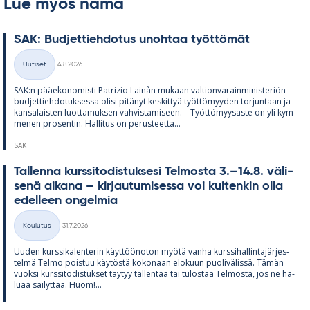
Lue myös nämä
SAK: Bud­jet­tieh­do­tus unoh­taa työt­tö­mät
Kirjoitettu
Uutiset
4.8.2026
Kategoriat
SAK:n pää­e­ko­no­misti Pat­rizio Lainàn mu­kaan val­tion­va­rain­mi­nis­te­riön
bud­jet­tieh­do­tuk­sessa olisi pi­tä­nyt kes­kit­tyä työt­tö­myy­den tor­jun­taan ja
kan­sa­lais­ten luot­ta­muk­sen vah­vis­ta­mi­seen. – Työt­tö­myy­saste on yli kym­
me­nen pro­sen­tin. Hal­li­tus on pe­rus­teetta...
SAK
Tal­lenna kurs­si­to­dis­tuk­sesi Tel­mosta 3.–14.8. vä­li­
senä ai­kana – kir­jau­tu­mi­sessa voi kui­ten­kin olla
edel­leen on­gel­mia
Kirjoitettu
Koulutus
31.7.2026
Kategoriat
Uu­den kurs­si­ka­len­te­rin käyt­töö­no­ton myötä vanha kurs­si­hal­lin­ta­jär­jes­
telmä Telmo pois­tuu käy­töstä ko­ko­naan elo­kuun puo­li­vä­lissä. Tä­män
vuoksi kurs­si­to­dis­tuk­set täy­tyy tal­len­taa tai tu­los­taa Tel­mosta, jos ne ha­
luaa säi­lyt­tää. Huom!...