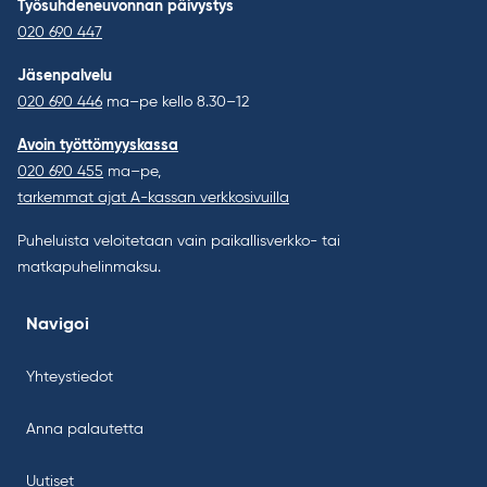
Työsuhdeneuvonnan päivystys
020 690 447
Jäsenpalvelu
020 690 446
ma–pe kello 8.30–12
Avoin työttömyyskassa
020 690 455
ma–pe,
tarkemmat ajat A-kassan verkkosivuilla
Puheluista veloitetaan vain paikallisverkko- tai
matkapuhelinmaksu.
Navigoi
Yhteystiedot
Anna palautetta
Uutiset