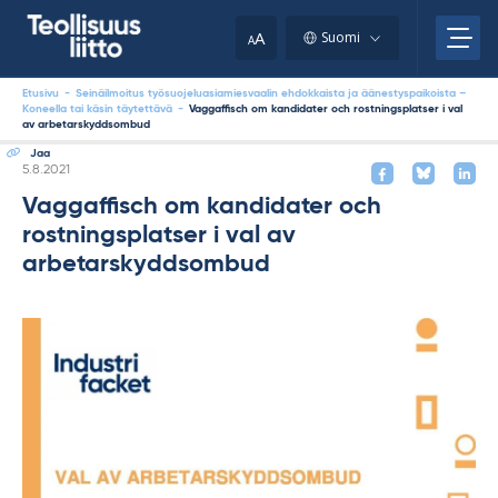
Skip
your
to
A
Suomi
A
content
clipboard.)
Etusivu
-
Seinäilmoitus työsuojeluasiamiesvaalin ehdokkaista ja äänestyspaikoista –
Koneella tai käsin täytettävä
-
Vaggaffisch om kandidater och rostningsplatser i val
av arbetarskyddsombud
Jaa
Kirjoitettu
5.8.2021
Vaggaffisch om kandidater och
rostningsplatser i val av
arbetarskyddsombud