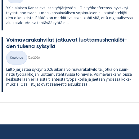
YK:n alai­sen Kan­sain­vä­li­sen työ­jär­jes­tön ILO:n työ­kon­fe­renssi hy­väk­syi
täy­sis­tun­nos­saan uu­den kan­sain­vä­li­sen so­pi­muk­sen alus­ta­työn­te­ki­jöi­
den oi­keuk­sista. Pää­tös on mer­kit­tävä as­kel kohti sitä, että di­gi­taa­li­sessa
alus­ta­ta­lou­dessa teh­tä­vää työtä ei...
Voi­ma­va­ra­kah­vi­lat jat­ku­vat luot­ta­mus­hen­ki­löi­
den tu­kena syk­syllä
Kirjoitettu
Koulutus
12.6.2026
Kategoriat
Liitto jär­jes­tää syk­syn 2026 ai­kana voi­ma­va­ra­kah­vi­loita, jotka on suun­
nattu työ­paik­ko­jen luot­ta­mus­teh­tä­vissä toi­mi­ville. Voi­ma­va­ra­kah­vi­loissa
kes­kus­tel­laan eri­lai­sista ti­lan­teista työ­pai­koilla ja jae­taan yh­dessä ko­ke­
muk­sia. Osal­lis­tu­jat ovat saa­neet ti­lai­suuk­sissa...