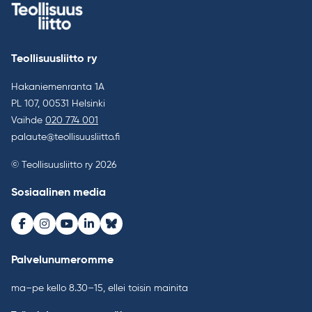
Teollisuusliitto ry
Hakaniemenranta 1A
PL 107, 00531 Helsinki
Vaihde
020 774 001
palaute@teollisuusliitto.fi
© Teollisuusliitto ry 2026
Sosiaalinen media
Facebook
Instagram
Youtube
LinkedIn
Bluesky
Palvelunumeromme
ma–pe kello 8.30–15, ellei toisin mainita