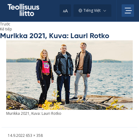
Skip
to
A
Tiếng Việt
A
content
Trước
Kế tiếp
Murikka 2021, Kuva: Lauri Rotko
Mu­rikka 2021, Kuva: Lauri Rotko
Kirjoitettu
Täysikokoinen
14.9.2022
653 × 358