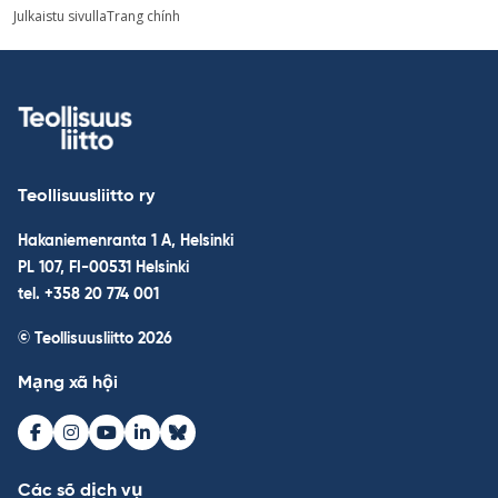
kuva
Post
Julkaistu sivulla
Trang chính
navigation
Teollisuusliitto ry
Hakaniemenranta 1 A, Helsinki
PL 107, FI-00531 Helsinki
tel. +358 20 774 001
© Teollisuusliitto 2026
Mạng xã hội
Facebook
Instagram
Youtube
LinkedIn
Bluesky
Các số dịch vụ