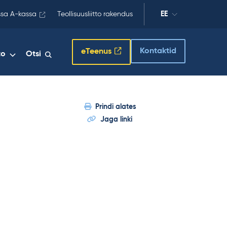
ssa A-kassa
Teollisuusliitto rakendus
EE
Kontaktid
eTeenus
to
Otsi
Prindi alates
Jaga linki