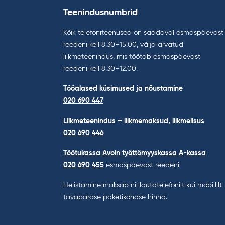
Teenindusnumbrid
Kõik telefoniteenused on saadaval esmaspäevast
reedeni kell 8.30–15.00, välja arvatud
liikmeteenindus, mis töötab esmaspäevast
reedeni kell 8.30–12.00.
Tööalased küsimused ja nõustamine
020 690 447
Liikmeteenindus – liikmemaksud, liikmelisus
020 690 446
Töötukassa Avoin työttömyyskassa A-kassa
020 690 455
esmaspäevast reedeni
Helistamine maksab nii lautatelefonilt kui mobiililt
tavapärase paketikohase hinna.