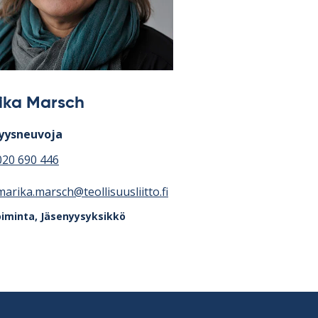
ika Marsch
yysneuvoja
020 690 446
marika.marsch@teollisuusliitto.fi
oiminta
,
Jäsenyysyksikkö