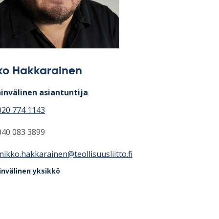
ko Hakkarainen
invälinen asiantuntija
020 774 1143
040 083 3899
mikko.hakkarainen@teollisuusliitto.fi
invälinen yksikkö