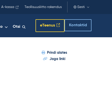
 A-kassa
Teollisuusliitto rakendus
Eesti
Kontaktid
eTeenus
to
Otsi
Prindi alates
Jaga linki