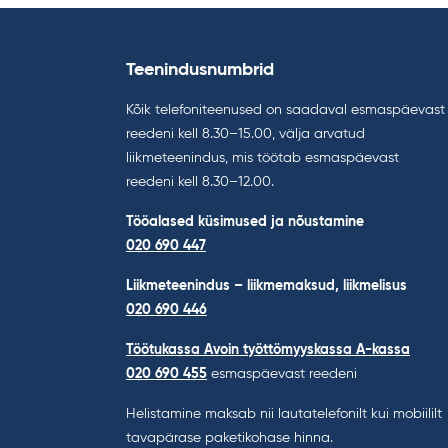
Teenindusnumbrid
Kõik telefoniteenused on saadaval esmaspäevast
reedeni kell 8.30–15.00, välja arvatud
liikmeteenindus, mis töötab esmaspäevast
reedeni kell 8.30–12.00.
Tööalased küsimused ja nõustamine
020 690 447
Liikmeteenindus – liikmemaksud, liikmelisus
020 690 446
Töötukassa Avoin työttömyyskassa A-kassa
020 690 455
esmaspäevast reedeni
Helistamine maksab nii lautatelefonilt kui mobiililt
tavapärase paketikohase hinna.