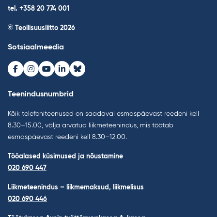
tel. +358 20 774 001
© Teollisuusliitto 2026
Sotsiaalmeedia
Facebook
Instagram
Youtube
LinkedIn
Bluesky
Teenindusnumbrid
Kõik telefoniteenused on saadaval esmaspäevast reedeni kell
8.30–15.00, välja arvatud liikmeteenindus, mis töötab
esmaspäevast reedeni kell 8.30–12.00.
Tööalased küsimused ja nõustamine
020 690 447
Liikmeteenindus – liikmemaksud, liikmelisus
020 690 446