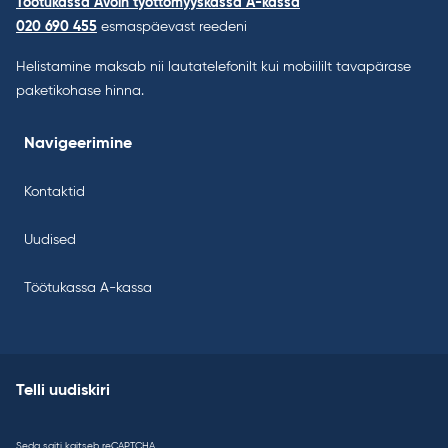
Töötukassa Avoin työttömyyskassa A-kassa
020 690 455
esmaspäevast reedeni
Helistamine maksab nii lautatelefonilt kui mobiililt tavapärase
paketikohase hinna.
Navigeerimine
Kontaktid
Uudised
Töötukassa A-kassa
Telli uudiskiri
Seda saiti kaitseb reCAPTCHA.