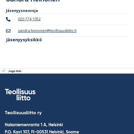
Jäsenyysneuvoja
020 774 1052
sandra.heinonen@teollisuusliitto.fi
Jäsenyysyksikkö
Jaga linki
Teollisuusliitto ry
Hakaniemenranta 1 A, Helsinki
P.O. Kast 107, FI-00531 Helsinki, Soome