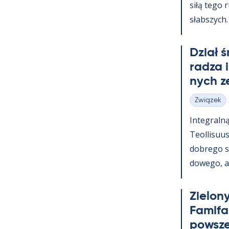
siłą tego 
słabszych.
Dział 
radza 
nych z
Związek
Kategorie
In­te­graln
Teol­li­suu
dobrego s
dowego, a t
Zie­lony
Fa­mi­f
powsz