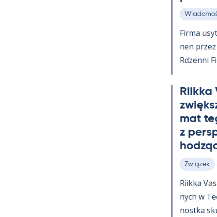
Wiadomoś
Kategorie
Firma usy­t
nen przez c
Rdzenni Fi
Riikka
zwiększ
mat te
z pers
hodząc
Związek
Kategorie
Riikka Va­
nych w Teol
nostka skup