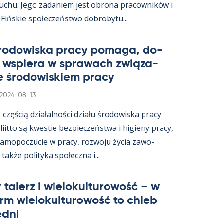
ruchu. Jego za­da­niem jest obrona pracow­ników i
 Fińs­kie społeczeństwo do­bro­bytu...
śro­dowiska pracy po­maga, do­
i ws­piera w sprawach związa­
e śro­dowis­kiem pracy
Kirjoitettu
2024-08-13
ą częścią działal­ności działu śro­dowiska pracy
s­liitto są kwes­tie bez­pieczeństwa i hi­gieny pracy,
a­mo­poczucie w pracy, rozwoju życia zawo­
akże po­li­tyka społeczna i...
 ta­lerz i wie­lo­kul­tu­rowość – w
arm wie­lo­kul­tu­rowość to ch­leb
edni