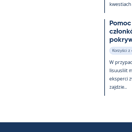
kwes­tiach 
Po­moc 
członk
pok­ryw
Korzyści z
Kategorie
W przy­pa
li­suus­lii
eks­perci 
zajdzie...