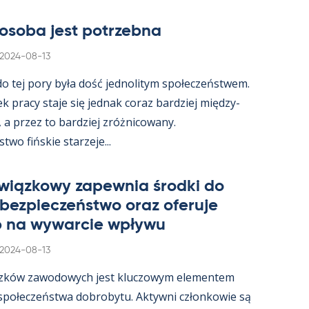
osoba jest potrzebna
Kirjoitettu
2024-08-13
 do tej pory była dość jed­no­li­tym społeczeństwem.
ek pracy staje się jed­nak co­raz bardziej między­
, a przez to bardziej zróż­nicowany.
wo fińs­kie starzeje...
wiąz­kowy za­pew­nia środki do
 bez­pieczeństwo oraz ofe­ruje
 na wywarcie wpływu
Kirjoitettu
2024-08-13
zków zawo­dowych jest kluczowym ele­men­tem
 społeczeństwa do­bro­bytu. Ak­tywni człon­kowie są