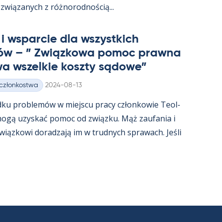
związa­nych z róż­no­rod­nością...
i ws­parcie dla wszyst­kich
ów – ” Związ­kowa po­moc prawna
a wszel­kie koszty są­dowe”
Kirjoitettu
 członkostwa
2024-08-13
dku problemów w miejscu pracy człon­kowie Teol­
t mogą uzys­kać po­moc od związku. Mąż zau­fa­nia i
związ­kowi do­radzają im w trud­nych sprawach. Jeśli