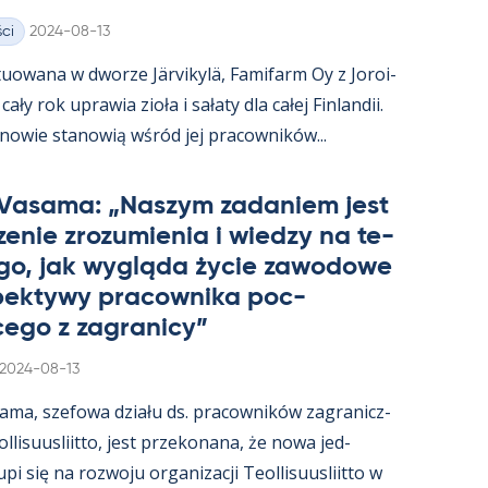
Kirjoitettu
ci
2024-08-13
uowana w dworze Jär­vi­kylä, Fa­mi­farm Oy z Jo­roi­
ały rok uprawia zioła i sałaty dla całej Fin­lan­dii.
­nowie sta­nowią wśród jej pracow­ników...
 Va­sama: „Naszym za­da­niem jest
e­nie zrozu­mie­nia i wiedzy na te­
go, jak wygląda życie zawo­dowe
­pek­tywy pracow­nika poc­
ego z za­gra­nicy”
Kirjoitettu
2024-08-13
sama, sze­fowa działu ds. pracow­ników za­gra­nicz­
­li­suus­liitto, jest prze­ko­nana, że nowa jed­
i się na rozwoju or­ga­nizacji Teol­li­suus­liitto w