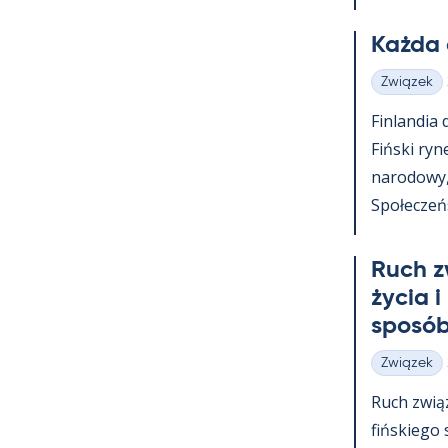
Każda 
Związek
Kategorie
Fin­lan­dia
Fiński ry­n
na­ro­dowy
Społeczeńst
Ruch z
życia i
sposób
Związek
Kategorie
Ruch zwią
fińs­kiego