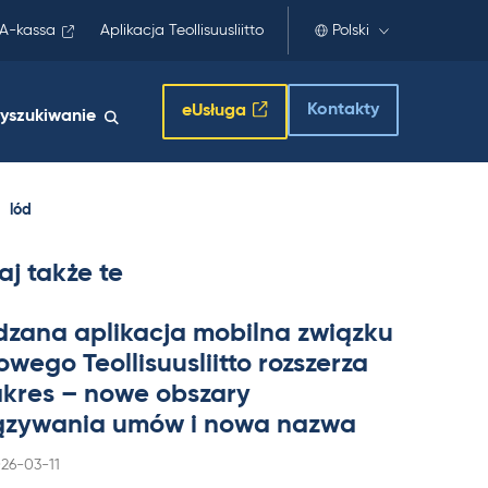
A-kassa
Aplikacja Teollisuusliitto
Polski
Kontakty
eUsługa
yszukiwanie
lód
aj także te
dzana apli­kacja mo­bilna związku
wego Teol­li­suus­liitto rozszerza
a­kres – nowe obszary
zywa­nia umów i nowa nazwa
rjoitettu
26-03-11