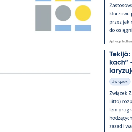
Zas­to­sowa­
kluczowe 
przez jak 
do osiąg­nię
Aplikacji Teollisu
Te­kijä
kach” –
la­ryzu
Związek
Kategorie
Związek Za
liitto) roz
lem pro­g
hodzących 
za­sad i wa