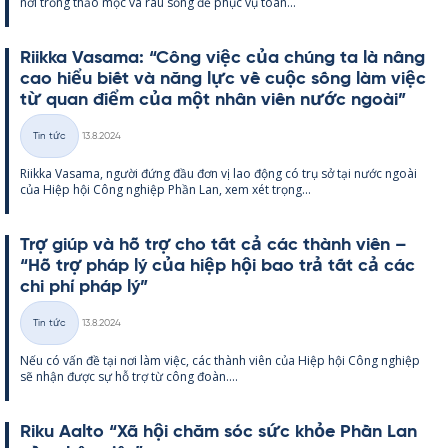
nơi trồng thảo mộc và rau sống để phục vụ toàn...
Riikka Va­sama: “Công việc của chúng ta là nâng
cao hiểu biết và năng lực về cuộc sống làm việc
từ quan điểm của một nhân viên nước ngoài”
Kirjoitettu
Tin tức
13.8.2024
Thể
Riikka Va­sama, người đứng đầu đơn vị lao động có trụ sở tại nước ngoài
loại
của Hiệp hội Công ng­hiệp Phần Lan, xem xét trọng...
Trợ giúp và hỗ trợ cho tất cả các thành viên –
“Hỗ trợ pháp lý của hiệp hội bao trả tất cả các
chi phí pháp lý”
Kirjoitettu
Tin tức
13.8.2024
Thể
Nếu có vấn đề tại nơi làm việc, các thành viên của Hiệp hội Công ng­hiệp
loại
sẽ nhận được sự hỗ trợ từ công đoàn....
Riku Aalto “Xã hội chăm sóc sức khỏe Phần Lan