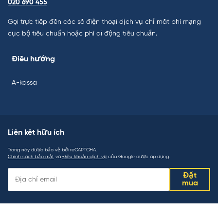
020 690 455
Gọi trực tiếp đến các số điện thoại dịch vụ chỉ mất phí mạng
cục bộ tiêu chuẩn hoặc phí di động tiêu chuẩn.
Điều hướng
A-kassa
Liên kết hữu ích
Trang này được bảo vệ bởi reCAPTCHA.
Chính sách bảo mật
và
Điều khoản dịch vụ
của Google được áp dụng.
Liên
Đặt
kết
mua
hữu
ích: