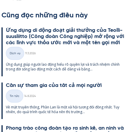
Cũng đọc những điều này
Ứng dụng di động đoạt giải thưởng của Teol­li­
suus­liitto (Công đoàn Công ng­hiệp) mở rộng với
các lĩnh vực thỏa ước mới và một tên gọi mới
Kirjoitettu
Dịch vụ
11.3.2026
Thể
Ứng dụng giúp người lao động hiểu rõ qu­yền lợi và trách nhiệm chính
loại
trong đời sống lao động một cách dễ dàng và bằng...
Cần sự tham gia của tất cả mọi người
Kirjoitettu
Tin tức
14.8.2024
Thể
Về mặt tru­yền thống, Phần Lan là một xã hội tương đối đồng nhất. Tuy
loại
nhiên, do quá trình quốc tế hóa nên thị trường...
Phong trào công đoàn tạo ra sinh kế, an ninh và