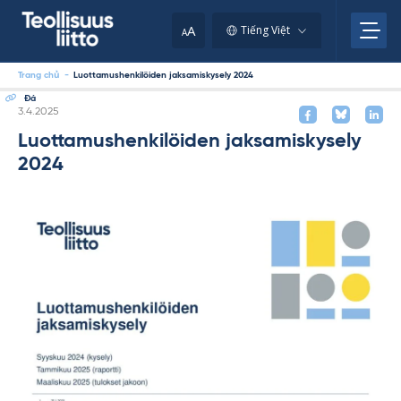
Skip
to
A
Tiếng Việt
A
content
Trang chủ
-
Luottamushenkilöiden jaksamiskysely 2024
Đá
Kirjoitettu
3.4.2025
Luottamushenkilöiden jaksamiskysely
2024