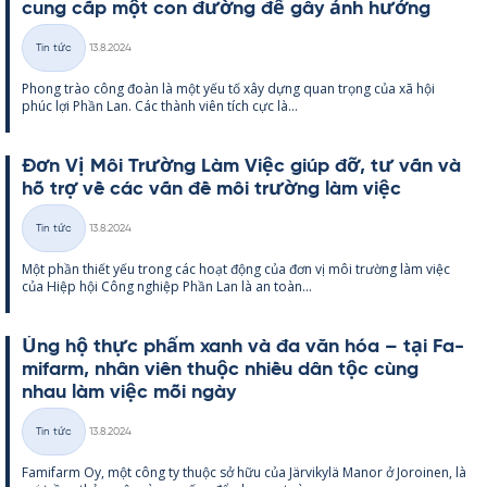
cung cấp một con đường để gây ảnh hưởng
Kirjoitettu
Tin tức
13.8.2024
Thể
Phong trào công đoàn là một yếu tố xây dựng quan trọng của xã hội
loại
phúc lợi Phần Lan. Các thành viên tích cực là...
Đơn Vị Môi Trường Làm Việc giúp đỡ, tư vấn và
hỗ trợ về các vấn đề môi trường làm việc
Kirjoitettu
Tin tức
13.8.2024
Thể
Một phần thiết yếu trong các hoạt động của đơn vị môi trường làm việc
loại
của Hiệp hội Công ng­hiệp Phần Lan là an toàn...
Ủng hộ thực phẩm xanh và đa văn hóa – tại Fa­
mi­farm, nhân viên thuộc nhiều dân tộc cùng
nhau làm việc mỗi ngày
Kirjoitettu
Tin tức
13.8.2024
Thể
Fa­mi­farm Oy, một công ty thuộc sở hữu của Jär­vi­kylä Ma­nor ở Jo­roi­nen, là
loại