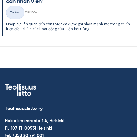
cần nhân viên”
Kirjoitettu
Tin tức
12.8.2024
Thể
Nhập cư liên quan đến công việc đã được ghi nhận mạnh mẽ trong chiến
loại
lược điều chỉnh các hoạt động của Hiệp hội Công...
Teollisuusliitto ry
Hakaniemenranta 1 A, Helsinki
PL 107, FI-00531 Helsinki
tel. +358 20 774 001