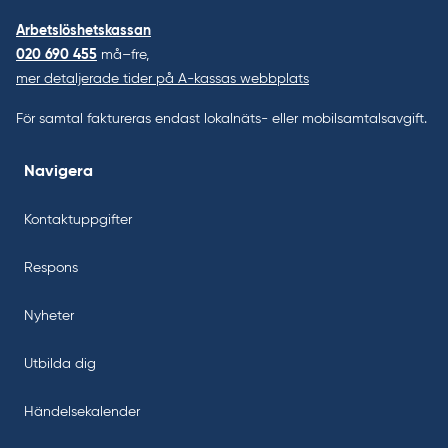
Arbetslöshetskassan
020 690 455
må–fre,
mer detaljerade tider på A-kassas webbplats
För samtal faktureras endast lokalnäts- eller mobilsamtalsavgift.
Navigera
Kontaktuppgifter
Respons
Nyheter
Utbilda dig
Händelsekalender