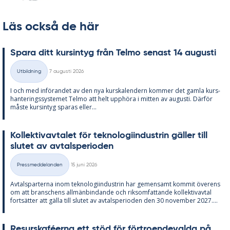
Läs också de här
Spa­ra ditt kursin­tyg från Tel­mo se­nast 14 au­gusti
Skriven
Utbildning
7 augusti 2026
Kategorier
I och med in­fö­ran­det av den nya kurska­len­dern kom­mer det gam­la kurs­
han­te­rings­sy­ste­met Tel­mo att helt upp­hö­ra i mit­ten av au­gusti. Där­för
mås­te kursin­tyg spa­ras el­ler...
Kol­lek­tivav­ta­let för tek­no­lo­gi­in­du­strin gäl­ler till
slu­tet av av­tal­s­pe­ri­o­den
Skriven
Pressmeddelanden
15 juni 2026
Kategorier
Av­tals­par­ter­na inom tek­no­lo­gi­in­du­strin har ge­men­samt kom­mit över­ens
om att bran­schens all­män­bin­dan­de och riksom­fat­tan­de kol­lek­tivav­tal
fort­sät­ter att gäl­la till slu­tet av av­tal­s­pe­ri­o­den den 30 no­vem­ber 2027....
Re­surskafé­er­na ett stöd för för­tro­en­de­val­da på