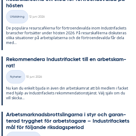
hös­ten
Skriven
Utbildning
12 juni 2026
Kategorier
De po­pu­lä­ra re­surscafé­er­na för för­tro­en­de­val­da inom In­du­stri­fac­kets
branscher fort­sät­ter un­der hös­ten 2026. På re­surskafé­er­na dis­ku­te­ras
oli­ka si­tu­a­tio­ner på ar­bets­plat­ser­na och de för­tro­en­de­val­da får dela
med...
Re­kom­men­de­ra In­du­stri­fac­ket till en ar­bets­kam­
rat!
Skriven
Nyheter
10 juni 2026
Kategorier
Nu kan du en­kelt bju­da in även din ar­bets­kam­rat att bli med­lem i fac­ket
med hjälp av In­du­stri­fac­kets re­kom­men­da­tions­tjänst. Välj själv om du
vill skic­ka...
Ar­bets­mark­nads­brotts­ling­ar­na i styr och ga­ran­
te­rad trygg­het för ar­bets­ta­ga­re – In­du­stri­fac­kets
mål för föl­jan­de riks­dags­pe­ri­od
Skriven