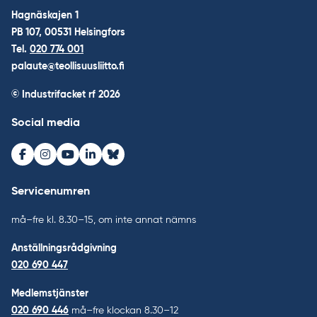
Hagnäskajen 1
PB 107, 00531 Helsingfors
Tel.
020 774 001
palaute@teollisuusliitto.fi
© Industrifacket rf
2026
Social media
Facebook
Instagram
Youtube
LinkedIn
Bluesky
Servicenumren
må–fre kl. 8.30–15, om inte annat nämns
Anställningsrådgivning
020 690 447
Medlemstjänster
020 690 446
må–fre klockan 8.30–12