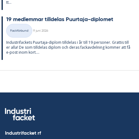
tt...
19 med­lem­mar till­de­las Pu­ur­ta­ja-di­plo­met
Skriven
Fackförbund
9 juni 2026
Kategorier
In­du­stri­fac­kets Pu­ur­ta­ja-diplom till­de­las i år till 19 per­so­ner. Grat­tis till
er alla! De som till­de­las diplom och de­ras fackav­del­ning kom­mer att få
e-post inom kort....
Industrifacket rf