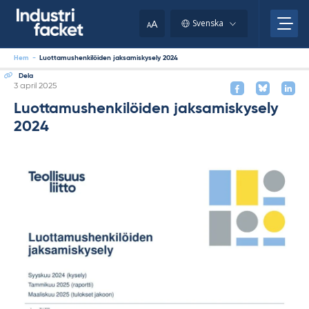
Skip
to
A
Svenska
A
content
Hem
-
Luottamushenkilöiden jaksamiskysely 2024
Dela
Skriven
3 april 2025
Luottamushenkilöiden jaksamiskysely
2024