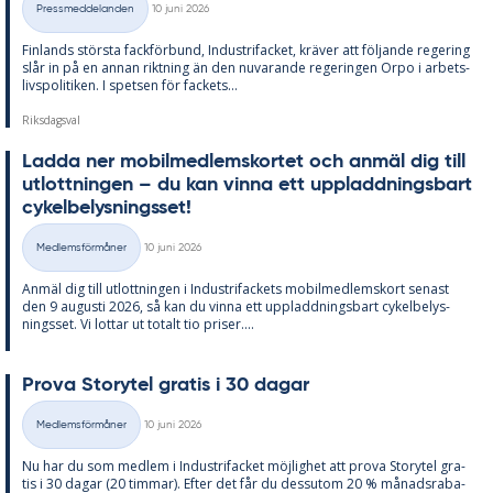
Pressmeddelanden
10 juni 2026
Kategorier
Fin­lan­ds störs­ta fack­för­bund, In­du­stri­fac­ket, krä­ver att föl­jan­de re­ge­ring
slår in på en an­nan rikt­ning än den nu­va­ran­de re­ge­ring­en Orpo i ar­bets­
livs­po­li­ti­ken. I spet­sen för fac­kets...
Riksdagsval
Lad­da ner mo­bil­med­lems­kor­tet och an­mäl dig till
ut­lott­ning­en – du kan vin­na ett upp­ladd­nings­bart
cy­kel­be­lys­nings­set!
Skriven
Medlemsförmåner
10 juni 2026
Kategorier
An­mäl dig till ut­lott­ning­en i In­du­stri­fac­kets mo­bil­med­lems­kort se­nast
den 9 au­gusti 2026, så kan du vin­na ett upp­ladd­nings­bart cy­kel­be­lys­
nings­set. Vi lot­tar ut to­talt tio pri­ser....
Prova Sto­ry­tel gra­tis i 30 da­gar
Skriven
Medlemsförmåner
10 juni 2026
Kategorier
Nu har du som med­lem i In­du­stri­fac­ket möj­lig­het att prova Sto­ry­tel gra­
tis i 30 da­gar (20 tim­mar). Ef­ter det får du dess­utom 20 % må­nads­ra­ba­