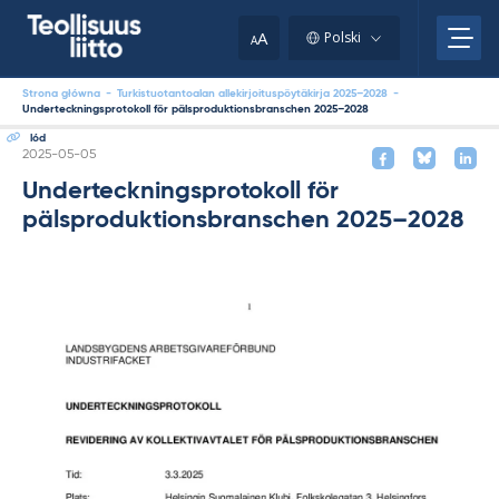
Skip
to
A
Polski
A
content
Strona główna
-
Turkistuotantoalan allekirjoituspöytäkirja 2025–2028
-
Underteckningsprotokoll för pälsproduktionsbranschen 2025–2028
lód
Kirjoitettu
2025-05-05
Underteckningsprotokoll för
pälsproduktionsbranschen 2025–2028