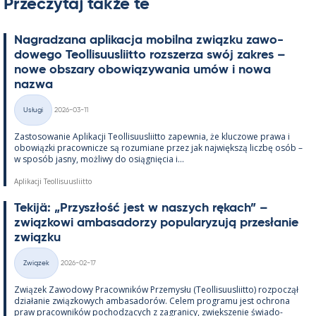
Przeczytaj także te
Na­gradzana apli­kacja mo­bilna związku zawo­
dowego Teol­li­suus­liitto rozszerza swój za­kres –
nowe obszary obowiązywa­nia umów i nowa
nazwa
Kirjoitettu
Usługi
2026-03-11
Kategorie
Zas­to­sowa­nie Apli­kacji Teol­li­suus­liitto za­pew­nia, że kluczowe prawa i
obowiązki pracow­nicze są rozu­miane przez jak największą liczbę osób –
w sposób jasny, moż­liwy do osiąg­nięcia i...
Aplikacji Teollisuusliitto
Te­kijä: „Przyszłość jest w naszych rę­kach” –
związ­kowi am­ba­sa­dorzy po­pu­la­ryzują przesła­nie
związku
Kirjoitettu
Związek
2026-02-17
Kategorie
Związek Zawo­dowy Pracow­ników Prze­mysłu (Teol­li­suus­liitto) roz­począł
działa­nie związ­kowych am­ba­sa­dorów. Ce­lem pro­gramu jest ochrona
praw pracow­ników poc­hodzących z za­gra­nicy, zwiększe­nie świa­do­