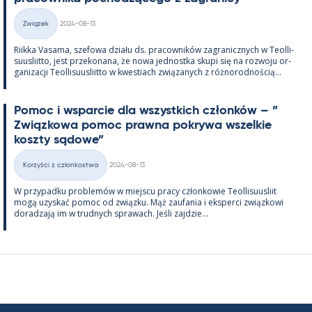
Kirjoitettu
Związek
2024-08-13
Kategorie
Riikka Va­sama, sze­fowa działu ds. pracow­ników za­gra­nicz­nych w Teol­li­
suus­liitto, jest prze­ko­nana, że nowa jed­nostka skupi się na rozwoju or­
ga­nizacji Teol­li­suus­liitto w kwes­tiach związa­nych z róż­no­rod­nością...
Po­moc i ws­parcie dla wszyst­kich członków – ”
Związ­kowa po­moc prawna pok­rywa wszel­kie
koszty są­dowe”
Kirjoitettu
Korzyści z członkostwa
2024-08-13
Kategorie
W przy­padku problemów w miejscu pracy człon­kowie Teol­li­suus­liit
mogą uzys­kać po­moc od związku. Mąż zau­fa­nia i eks­perci związ­kowi
do­radzają im w trud­nych sprawach. Jeśli zajdzie...