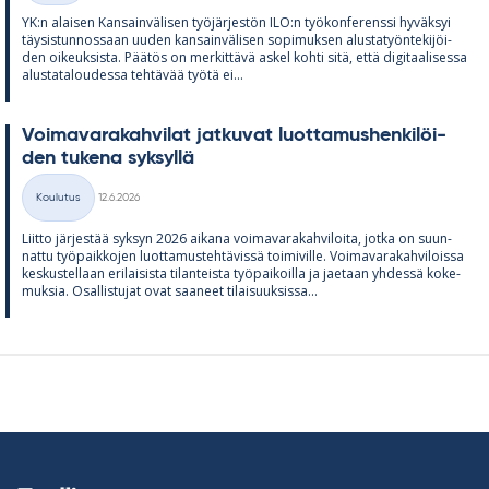
YK:n alai­sen Kan­sain­vä­li­sen työ­jär­jes­tön ILO:n työ­kon­fe­renssi hy­väk­syi
täy­sis­tun­nos­saan uu­den kan­sain­vä­li­sen so­pi­muk­sen alus­ta­työn­te­ki­jöi­
den oi­keuk­sista. Pää­tös on mer­kit­tävä as­kel kohti sitä, että di­gi­taa­li­sessa
alus­ta­ta­lou­dessa teh­tä­vää työtä ei...
Voi­ma­va­ra­kah­vi­lat jat­ku­vat luot­ta­mus­hen­ki­löi­
den tu­kena syk­syllä
Kirjoitettu
Koulutus
12.6.2026
Kategoriat
Liitto jär­jes­tää syk­syn 2026 ai­kana voi­ma­va­ra­kah­vi­loita, jotka on suun­
nattu työ­paik­ko­jen luot­ta­mus­teh­tä­vissä toi­mi­ville. Voi­ma­va­ra­kah­vi­loissa
kes­kus­tel­laan eri­lai­sista ti­lan­teista työ­pai­koilla ja jae­taan yh­dessä ko­ke­
muk­sia. Osal­lis­tu­jat ovat saa­neet ti­lai­suuk­sissa...