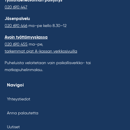
Työsuhdeneuvonnan päivystys
020 690 447
Jäsenpalvelu
020 690 446
ma–pe kello 8.30–12
Avoin työttömyyskassa
020 690 455
ma–pe,
tarkemmat ajat A-kassan verkkosivuilla
Puheluista veloitetaan vain paikallisverkko- tai
matkapuhelinmaksu.
Navigoi
Yhteystiedot
Anna palautetta
Uutiset