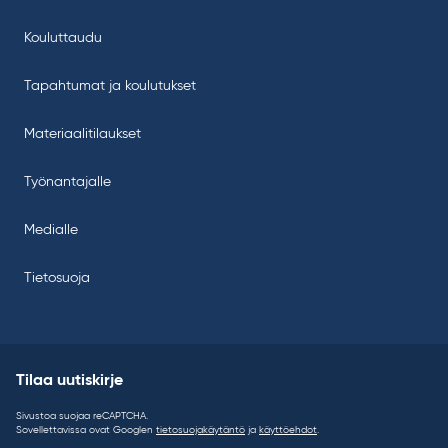
Kouluttaudu
Tapahtumat ja koulutukset
Materiaalitilaukset
Työnantajalle
Medialle
Tietosuoja
Tilaa uutiskirje
Sivustoa suojaa reCAPTCHA.
Sovellettavissa ovat Googlen
tietosuojakäytäntö
ja
käyttöehdot
.