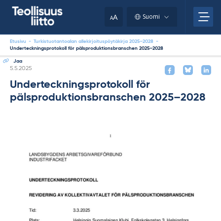
Skip
your
to
A
Suomi
A
content
clipboard.)
Etusivu
-
Turkistuotantoalan allekirjoituspöytäkirja 2025–2028
-
Underteckningsprotokoll för pälsproduktionsbranschen 2025–2028
Jaa
Kirjoitettu
5.5.2025
Underteckningsprotokoll för
pälsproduktionsbranschen 2025–2028