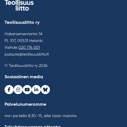
Teollisuusliitto ry
Hakaniemenranta 1A
PL 107, 00531 Helsinki
Vaihde
020 774 001
palaute@teollisuusliitto.fi
© Teollisuusliitto ry 2026
Sosiaalinen media
Facebook
Instagram
Youtube
LinkedIn
Bluesky
Palvelunumeromme
ma–pe kello 8.30–15, ellei toisin mainita