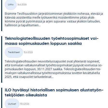
Kirjoitettu
Liitto
16.6.2026
Kategoriat
Et­simme Teol­li­suus­lii­ton jär­jes­tö­toi­min­nan yk­sik­köön no­he­vaa, ete­vää ja
kä­te­vää as­sis­tent­tia meille työ­ka­ve­riksi As­sis­tent­timme pi­tää yk­sik­
kömme pyö­rät pyö­ri­mässä ja ar­jen su­ju­vana: vas­taa yk­si­kön ta­lou­den,
hal­lin­non ja ta­pah­tu­mien...
Tek­no­lo­gia­teol­li­suu­den työ­eh­to­so­pi­muk­set voi­
massa so­pi­mus­kau­den lop­puun saakka
Kirjoitettu
Tiedotteet
15.6.2026
Kategoriat
Tek­no­lo­gia­teol­li­suu­den neu­vot­te­luos­a­puo­let ovat yh­tei­sesti so­pi­neet,
että toi­mia­lan val­ta­kun­nal­li­set työ­eh­to­so­pi­muk­set py­sy­vät voi­massa so­
pi­mus­kau­den lop­puun, 30.11.2027 saakka. Tek­no­lo­gia­teol­li­suu­den toi­
mia­lo­jen val­ta­kun­nal­li­sissa työ­eh­to­so­pi­muk­sissa so­vit­tiin ke­vät­tal­vella
2025, että os­a­puo­let tar­kas­te­le­vat...
ILO hy­väk­syi his­to­rial­li­sen so­pi­muk­sen alus­ta­työn­
te­ki­jöi­den oi­keuk­sista
Kirjoitettu
Uutiset
15.6.2026
Kategoriat