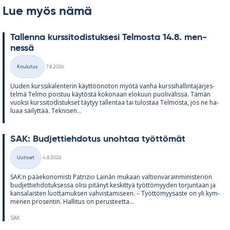
Lue myös nämä
Tal­lenna kurs­si­to­dis­tuk­sesi Tel­mosta 14.8. men­
nessä
Kirjoitettu
Koulutus
7.8.2026
Kategoriat
Uu­den kurs­si­ka­len­te­rin käyt­töö­no­ton myötä vanha kurs­si­hal­lin­ta­jär­jes­
telmä Telmo pois­tuu käy­töstä ko­ko­naan elo­kuun puo­li­vä­lissä. Tä­män
vuoksi kurs­si­to­dis­tuk­set täy­tyy tal­len­taa tai tu­los­taa Tel­mosta, jos ne ha­
luaa säi­lyt­tää. Tek­ni­sen...
SAK: Bud­jet­tieh­do­tus unoh­taa työt­tö­mät
Kirjoitettu
Uutiset
4.8.2026
Kategoriat
SAK:n pää­e­ko­no­misti Pat­rizio Lainàn mu­kaan val­tion­va­rain­mi­nis­te­riön
bud­jet­tieh­do­tuk­sessa olisi pi­tä­nyt kes­kit­tyä työt­tö­myy­den tor­jun­taan ja
kan­sa­lais­ten luot­ta­muk­sen vah­vis­ta­mi­seen. – Työt­tö­myy­saste on yli kym­
me­nen pro­sen­tin. Hal­li­tus on pe­rus­teetta...
SAK