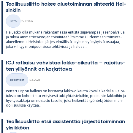
Teol­li­suus­liitto ha­kee alue­toi­min­nan sih­tee­riä Hel­
sin­kiin
Kirjoitettu
Liitto
27.7.2026
Kategoriat
Ha­luatko olla mu­kana ra­ken­ta­massa en­tistä su­ju­vam­paa jä­sen­pal­ve­lua
ja tu­kea am­mat­tio­sas­to­jen toi­min­taa? Et­simme Uu­den­maan toi­minta-
alu­eel­lemme Hel­sin­kiin jär­jes­tel­mäl­listä ja yh­teis­työ­ky­kyistä osaa­jaa,
joka viih­tyy mo­ni­puo­li­sissa teh­tä­vissä ja ha­luaa...
ICJ rat­kaisu vah­vis­taa lakko-oi­keutta – ra­joi­tus­
ten yli­lyön­nit on kor­jat­tava
Kirjoitettu
Tiedotteet
17.6.2026
Kategoriat
Pet­teri Or­pon hal­li­tus on ki­ris­tä­nyt lakko-oi­keutta ko­valla kä­dellä. Ra­joi­
tuk­sia on koh­dis­tettu eri­tyi­sesti tu­ki­työ­tais­te­lui­hin, po­liit­ti­siin lak­koi­hin ja
hy­vi­tys­sak­koja on nos­tettu ta­solle, joka hei­ken­tää työn­te­ki­jöi­den mah­
dol­li­suuk­sia käyt­tää...
Teol­li­suus­liitto et­sii as­sis­tent­tia jär­jes­tö­toi­min­nan
yk­sik­köön