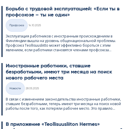
Борьба с трудовой эксплуатацией: «Если ты в
профсоюзе – ты не один»
Kirjoitettu
Профсоюз
14.10.2025
Категории
Эксплуатация работников с иностранным происхождением в
Финляндии вышла на уровень общенациональной проблемы.
Профсоюз Teol­li­suus­liitto может эффективно бороться с этим
явлением, если работники становятся членами профсоюза...
Иностранные работники, ставшие
безработными, имеют три месяца на поиск
нового рабочего места
Kirjoitettu
Hовости
28.05.2025
Категории
В связи с изменением законодательства иностранные работники,
ставшие безработными, теперь имеют три месяца на поиск новой
работы после того, как потеряли рабочее место. Это правило...
В приложение «Teol­li­suus­lii­ton Her­mes»