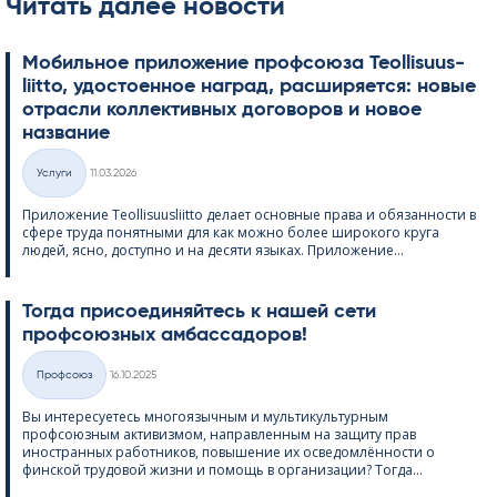
Читать далее новости
Мобильное приложение профсоюза Teol­li­suus­
liitto, удостоенное наград, расширяется: новые
отрасли коллективных договоров и новое
название
Kirjoitettu
Услуги
11.03.2026
Категории
Приложение Teol­li­suus­liitto делает основные права и обязанности в
сфере труда понятными для как можно более широкого круга
людей, ясно, доступно и на десяти языках. Приложение...
Тогда присоединяйтесь к нашей сети
профсоюзных амбассадоров!
Kirjoitettu
Профсоюз
16.10.2025
Категории
Вы интересуетесь многоязычным и мультикультурным
профсоюзным активизмом, направленным на защиту прав
иностранных работников, повышение их осведомлённости о
финской трудовой жизни и помощь в организации? Тогда...