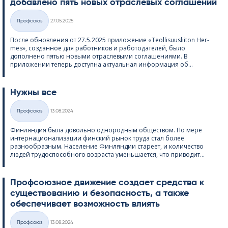
добавлено пять новых отраслевых соглашений
Kirjoitettu
Профсоюз
27.05.2025
Категории
После обновления от 27.5.2025 приложение «Teol­li­suus­lii­ton Her­
mes», созданное для работников и работодателей, было
дополнено пятью новыми отраслевыми соглашениями. В
приложении теперь доступна актуальная информация об...
Нужны все
Kirjoitettu
Профсоюз
13.08.2024
Категории
Финляндия была довольно однородным обществом. По мере
интернационализации финский рынок труда стал более
разнообразным. Население Финляндии стареет, и количество
людей трудоспособного возраста уменьшается, что приводит...
Профсоюзное движение создает средства к
существованию и безопасность, а также
обеспечивает возможность влиять
Kirjoitettu
Профсоюз
13.08.2024
Категории