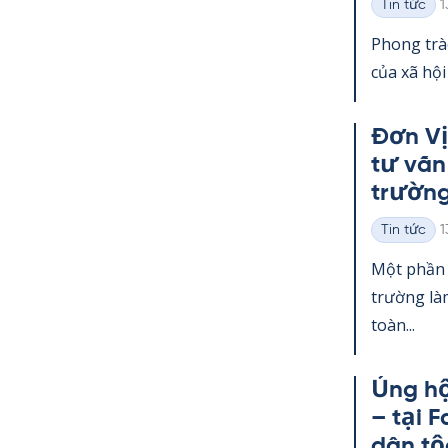
K
Tin tức
1
Thể
loại
Phong trà
của xã hội
Đơn Vị
tư vấn
trường
K
Tin tức
1
Thể
loại
Một phần 
trường làm
toàn...
Ủng hộ
– tại F
dân tộ