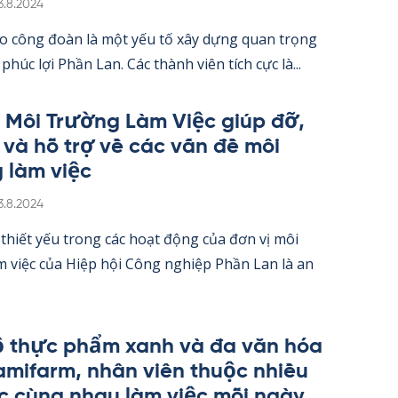
irjoitettu
3.8.2024
o công đoàn là một yếu tố xây dựng quan trọng
 phúc lợi Phần Lan. Các thành viên tích cực là...
 Môi Trường Làm Việc giúp đỡ,
 và hỗ trợ về các vấn đề môi
 làm việc
irjoitettu
3.8.2024
thiết yếu trong các hoạt động của đơn vị môi
 việc của Hiệp hội Công ng­hiệp Phần Lan là an
 thực phẩm xanh và đa văn hóa
a­mi­farm, nhân viên thuộc nhiều
c cùng nhau làm việc mỗi ngày