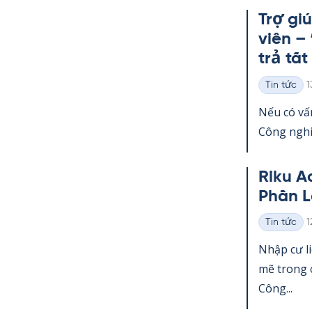
Trợ gi
viên –
trả tất
K
Tin tức
1
Thể
loại
Nếu có vấn
Công ng­hi
Riku A
Phần L
K
Tin tức
1
Thể
loại
Nhập cư l
mẽ trong c
Công...