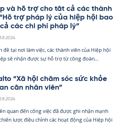
úp và hỗ trợ cho tất cả các thành
 “Hỗ trợ pháp lý của hiệp hội bao
 cả các chi phí pháp lý”
irjoitettu
3.8.2024
 đề tại nơi làm việc, các thành viên của Hiệp hội
ệp sẽ nhận được sự hỗ trợ từ công đoàn....
alto “Xã hội chăm sóc sức khỏe
an cần nhân viên”
irjoitettu
2.8.2024
iên quan đến công việc đã được ghi nhận mạnh
hiến lược điều chỉnh các hoạt động của Hiệp hội