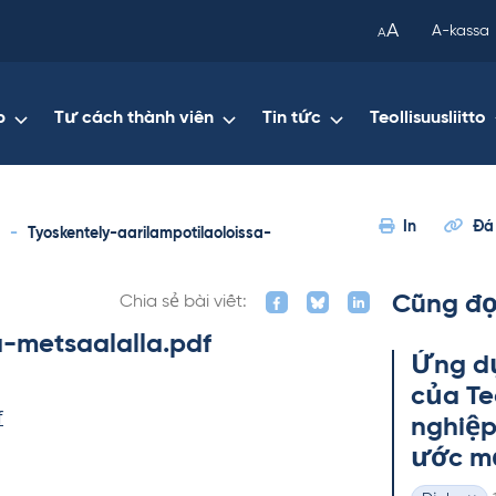
been
A
A-kassa
A
copied
to
your
p
Tư cách thành viên
Tin tức
Teollisuusliitto
clipboard.)
In
Đá
-
Tyoskentely-aarilampotilaoloissa-
Cũng đọ
Chia sẻ bài viết:
a-metsaalalla.pdf
Ứng dụ
của Teo
f
ng­hiệ
ước mớ