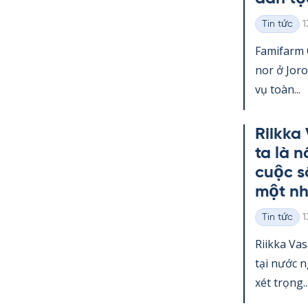
K
Tin tức
1
Thể
loại
Fa­mi­farm
nor ở Jo­r
vụ toàn...
Riikka
ta là 
cuộc s
một nh
K
Tin tức
1
Thể
loại
Riikka Va­
tại nước 
xét trọng..