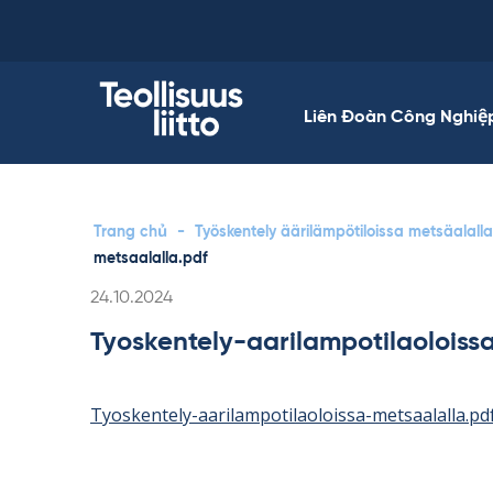
Skip
to
content
Liên Đoàn Công Nghiệ
Trang chủ
-
Työskentely äärilämpötiloissa metsäalalla
metsaalalla.pdf
Kirjoitettu
24.10.2024
Tyoskentely-aarilampotilaoloiss
Tyoskentely-aarilampotilaoloissa-metsaalalla.pd