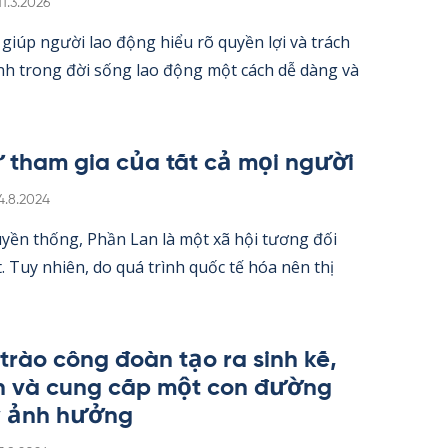
Kirjoitettu
11.3.2026
iúp người lao động hiểu rõ qu­yền lợi và trách
nh trong đời sống lao động một cách dễ dàng và
 tham gia của tất cả mọi người
irjoitettu
4.8.2024
­yền thống, Phần Lan là một xã hội tương đối
 Tuy nhiên, do quá trình quốc tế hóa nên thị
trào công đoàn tạo ra sinh kế,
h và cung cấp một con đường
y ảnh hưởng