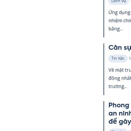
Dịch vụ
Thể
loại
Ứng dụng g
nhiệm chí
bằng...
Cần sự
K
Tin tức
1
Thể
loại
Về mặt tru
đồng nhất.
trường...
Phong 
an nin
để gâ