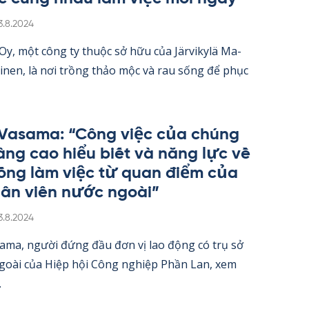
irjoitettu
3.8.2024
 Oy, một công ty thuộc sở hữu của Jär­vi­kylä Ma­
oi­nen, là nơi trồng thảo mộc và rau sống để phục
 Va­sama: “Công việc của chúng
nâng cao hiểu biết và năng lực về
ống làm việc từ quan điểm của
ân viên nước ngoài”
irjoitettu
3.8.2024
sama, người đứng đầu đơn vị lao động có trụ sở
ngoài của Hiệp hội Công ng­hiệp Phần Lan, xem
.