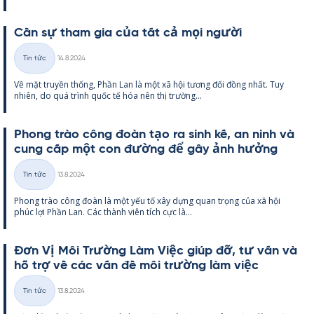
Cần sự tham gia của tất cả mọi người
Kirjoitettu
Tin tức
14.8.2024
Thể
Về mặt tru­yền thống, Phần Lan là một xã hội tương đối đồng nhất. Tuy
loại
nhiên, do quá trình quốc tế hóa nên thị trường...
Phong trào công đoàn tạo ra sinh kế, an ninh và
cung cấp một con đường để gây ảnh hưởng
Kirjoitettu
Tin tức
13.8.2024
Thể
Phong trào công đoàn là một yếu tố xây dựng quan trọng của xã hội
loại
phúc lợi Phần Lan. Các thành viên tích cực là...
Đơn Vị Môi Trường Làm Việc giúp đỡ, tư vấn và
hỗ trợ về các vấn đề môi trường làm việc
Kirjoitettu
Tin tức
13.8.2024
Thể