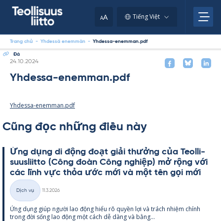
Skip
to
A
Tiếng Việt
A
content
Trang chủ
-
Yhdessä enemmän
-
Yhdessa-enemman.pdf
Đá
Kirjoitettu
24.10.2024
Yhdessa-enemman.pdf
Yhdessa-enemman.pdf
Cũng đọc những điều này
Ứng dụng di động đoạt giải thưởng của Teol­li­
suus­liitto (Công đoàn Công ng­hiệp) mở rộng với
các lĩnh vực thỏa ước mới và một tên gọi mới
Kirjoitettu
Dịch vụ
11.3.2026
Thể
Ứng dụng giúp người lao động hiểu rõ qu­yền lợi và trách nhiệm chính
loại
trong đời sống lao động một cách dễ dàng và bằng...