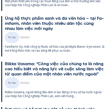
Một phần thiết yếu trong các hoạt động của đơn vị môi trường làm việc
loại
của Hiệp hội Công ng­hiệp Phần Lan là an toàn...
Ủng hộ thực phẩm xanh và đa văn hóa – tại Fa­
mi­farm, nhân viên thuộc nhiều dân tộc cùng
nhau làm việc mỗi ngày
Kirjoitettu
Tin tức
13.8.2024
Thể
Fa­mi­farm Oy, một công ty thuộc sở hữu của Jär­vi­kylä Ma­nor ở Jo­roi­nen, là
loại
nơi trồng thảo mộc và rau sống để phục vụ toàn...
Riikka Va­sama: “Công việc của chúng ta là nâng
cao hiểu biết và năng lực về cuộc sống làm việc
từ quan điểm của một nhân viên nước ngoài”
Kirjoitettu
Tin tức
13.8.2024
Thể
Riikka Va­sama, người đứng đầu đơn vị lao động có trụ sở tại nước ngoài
loại
của Hiệp hội Công ng­hiệp Phần Lan, xem xét trọng...