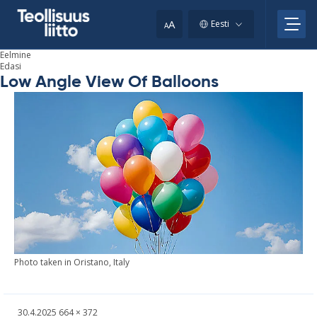
Skip
to
A
Eesti
A
content
Eelmine
Edasi
Low Angle View Of Balloons
Photo ta­ken in Oris­tano, Italy
Kirjoitettu
Täysikokoinen
30.4.2025
664 × 372