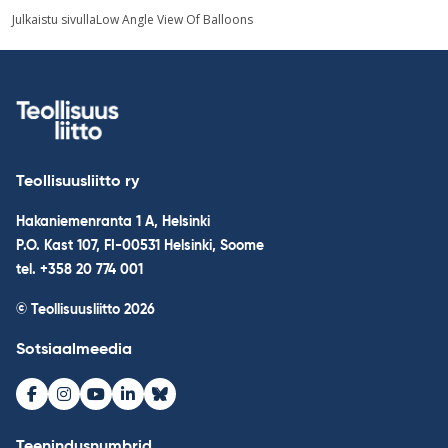
kuva
Post
Julkaistu sivulla
Low Angle View Of Balloons
navigation
Teollisuusliitto ry
Hakaniemenranta 1 A, Helsinki
P.O. Kast 107, FI-00531 Helsinki, Soome
tel. +358 20 774 001
© Teollisuusliitto 2026
Sotsiaalmeedia
Facebook
Instagram
Youtube
LinkedIn
Bluesky
Teenindusnumbrid