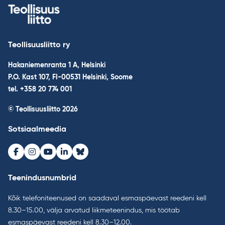
Teollisuusliitto ry
Hakaniemenranta 1 A, Helsinki
P.O. Kast 107, FI-00531 Helsinki, Soome
tel. +358 20 774 001
© Teollisuusliitto 2026
Sotsiaalmeedia
Facebook
Instagram
Youtube
LinkedIn
Bluesky
Teenindusnumbrid
Kõik telefoniteenused on saadaval esmaspäevast reedeni kell
8.30–15.00, välja arvatud liikmeteenindus, mis töötab
esmaspäevast reedeni kell 8.30–12.00.