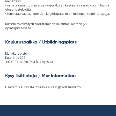
menettelyt
• nimetä oman toimialansa työpaikkojen keskeisiä vaara-, kuormitus- ja
olosuhdetekijöitä
• tunnistaa vaaratilanteiden ja työtapaturmien tutkinnan toimintatapoja.
Kurssin hyväksytysti suorittaminen oikeuttaa kahteen (2)
opintopisteeseen.
Koulutuspaikka / Utbildningsplats
Murikka-opisto
Kuterintie 226
34260 Terälahti (Murikka-opisto)
Kysy lisätietoja / Mer information
Lisätietoja kurssista:
murikka.kurssit@teollisuusliitto.fi