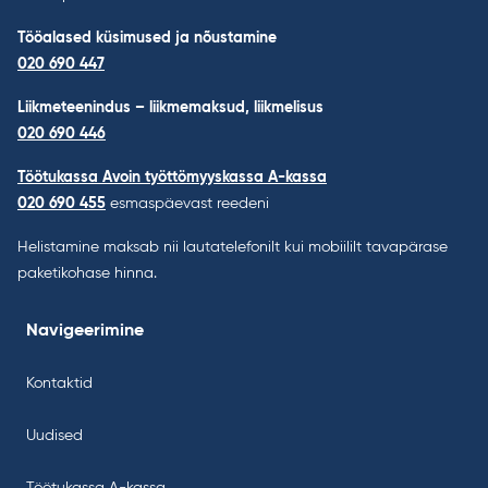
Tööalased küsimused ja nõustamine
020 690 447
Liikmeteenindus – liikmemaksud, liikmelisus
020 690 446
Töötukassa Avoin työttömyyskassa A-kassa
020 690 455
esmaspäevast reedeni
Helistamine maksab nii lautatelefonilt kui mobiililt tavapärase
paketikohase hinna.
Navigeerimine
Kontaktid
Uudised