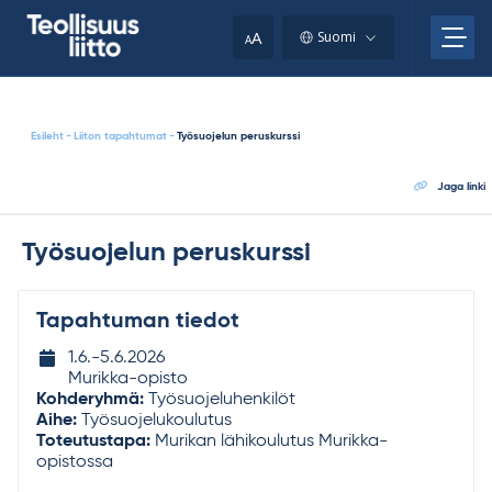
Skip
your
to
A
Suomi
A
content
clipboard.)
Esileht
-
Liiton tapahtumat
-
Työsuojelun peruskurssi
Jaga linki
Työsuojelun peruskurssi
Tapahtuman tiedot
Tapahtuman
1.6.-​
5.6.2026
ajankohta
Murikka-opisto
Kohderyhmä:
Työsuojeluhenkilöt
Aihe:
Työsuojelukoulutus
Toteutustapa:
Murikan lähikoulutus Murikka-
opistossa