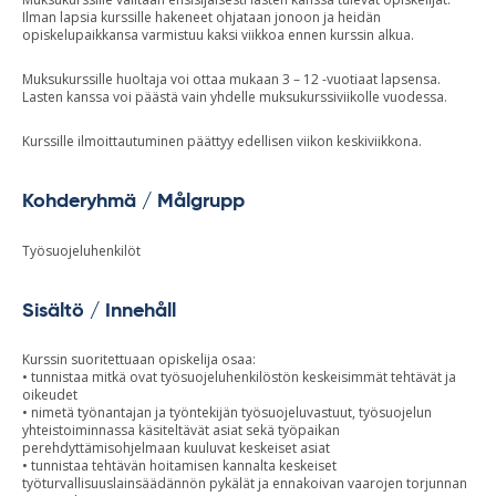
Ilman lapsia kurssille hakeneet ohjataan jonoon ja heidän
opiskelupaikkansa varmistuu kaksi viikkoa ennen kurssin alkua.
Muksukurssille huoltaja voi ottaa mukaan 3 – 12 -vuotiaat lapsensa.
Lasten kanssa voi päästä vain yhdelle muksukurssiviikolle vuodessa.
Kurssille ilmoittautuminen päättyy edellisen viikon keskiviikkona.
Kohderyhmä / Målgrupp
Työsuojeluhenkilöt
Sisältö / Innehåll
Kurssin suoritettuaan opiskelija osaa:
• tunnistaa mitkä ovat työsuojeluhenkilöstön keskeisimmät tehtävät ja
oikeudet
• nimetä työnantajan ja työntekijän työsuojeluvastuut, työsuojelun
yhteistoiminnassa käsiteltävät asiat sekä työpaikan
perehdyttämisohjelmaan kuuluvat keskeiset asiat
• tunnistaa tehtävän hoitamisen kannalta keskeiset
työturvallisuuslainsäädännön pykälät ja ennakoivan vaarojen torjunnan