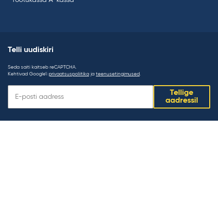
Töötukassa A-kassa
Telli uudiskiri
Seda saiti kaitseb reCAPTCHA.
Kehtivad Google’i
privaatsuspoliitika
ja
teenusetingimused
.
Telli
Tellige
uudiskiri:
aadressil