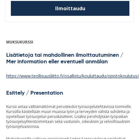
Ilmoittaudu
MUKSUKURSSI
Lisätietoja tai mahdollinen ilmoittautuminen /
Mer information eller eventuell anmälan
https://www.teollisuusliitto.fi/osallistu/kouluttaudu/opistokoulutu
Esittely / Presentation
Kurssi antaa välttämättömät perustiedot työsuojelutehtävissä toimiville.
Kurssilla käsitellään muun muassa työn ja terveyden välistä suhdetta ja
opetellaan työsuojelun peruskäsitteet. Lisäksi perehdytään työpaikan
työsuojeluyhteistoimintaan sekä vastuisiin, oikeuksiin ja velvollisuuksiin
työsuojeluasioissa.
Muksukurssille valitaan ensisijaisesti lasten kanssa tulevat opiskelijat.