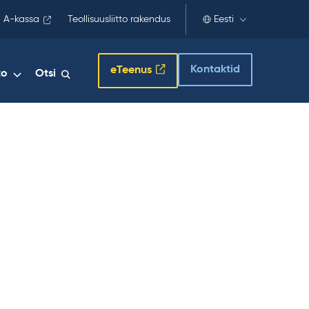
 A-kassa
Teollisuusliitto rakendus
Eesti
Kontaktid
eTeenus
to
Otsi