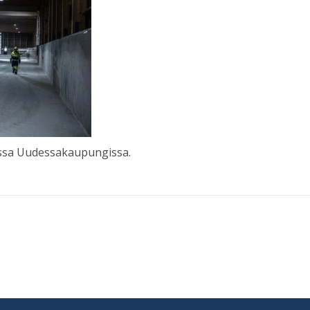
ssa Uu­des­sa­kau­pun­gissa.