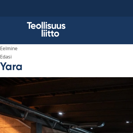
Skip
to
content
Eelmine
Edasi
Yara