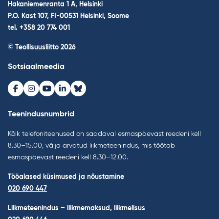
Hakaniemenranta 1 A, Helsinki
P.O. Kast 107, FI-00531 Helsinki, Soome
tel. +358 20 774 001
© Teollisuusliitto 2026
Sotsiaalmeedia
Facebook
Instagram
Youtube
LinkedIn
Bluesky
Teenindusnumbrid
Kõik telefoniteenused on saadaval esmaspäevast reedeni kell
8.30–15.00, välja arvatud liikmeteenindus, mis töötab
esmaspäevast reedeni kell 8.30–12.00.
Tööalased küsimused ja nõustamine
020 690 447
Liikmeteenindus – liikmemaksud, liikmelisus