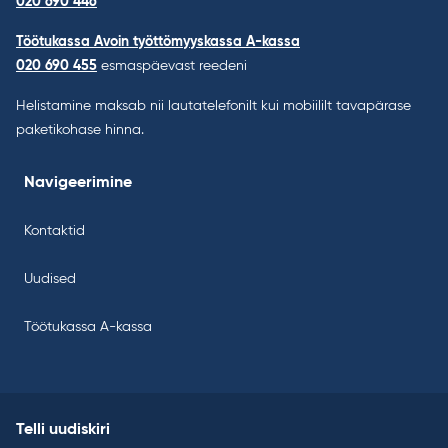
020 690 446
Töötukassa Avoin työttömyyskassa A-kassa
020 690 455
esmaspäevast reedeni
Helistamine maksab nii lautatelefonilt kui mobiililt tavapärase
paketikohase hinna.
Navigeerimine
Kontaktid
Uudised
Töötukassa A-kassa
Telli uudiskiri