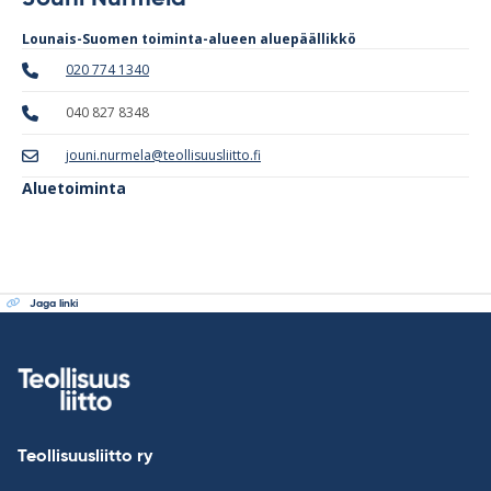
Lounais-Suomen toiminta-alueen aluepäällikkö
020 774 1340
040 827 8348
jouni.nurmela@teollisuusliitto.fi
Aluetoiminta
Jaga linki
Teollisuusliitto ry