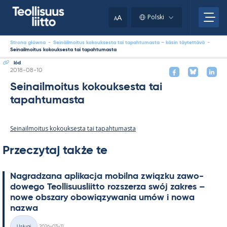
Skip
to
A
Polski
A
content
Strona główna
-
Seinäilmoitus kokouksesta tai tapahtumasta – käsin täytettävä
-
Seinailmoitus kokouksesta tai tapahtumasta
lód
Kirjoitettu
2018-08-10
Seinailmoitus kokouksesta tai
tapahtumasta
Seinailmoitus kokouksesta tai tapahtumasta
Przeczytaj także te
Na­gradzana apli­kacja mo­bilna związku zawo­
dowego Teol­li­suus­liitto rozszerza swój za­kres –
nowe obszary obowiązywa­nia umów i nowa
nazwa
Kirjoitettu
Usługi
2026-03-11