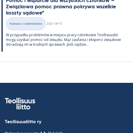
Po­moc i ws­parcie dla wszyst­kich członków – ”
Związ­kowa po­moc prawna pok­rywa wszel­kie
koszty są­dowe”
Kirjoitettu
Korzyści z członkostwa
2024-08-13
Kategorie
W przy­padku problemów w miejscu pracy człon­kowie Teol­li­suus­liit
mogą uzys­kać po­moc od związku. Mąż zau­fa­nia i eks­perci związ­kowi
do­radzają im w trud­nych sprawach. Jeśli zajdzie...
Teollisuusliitto ry