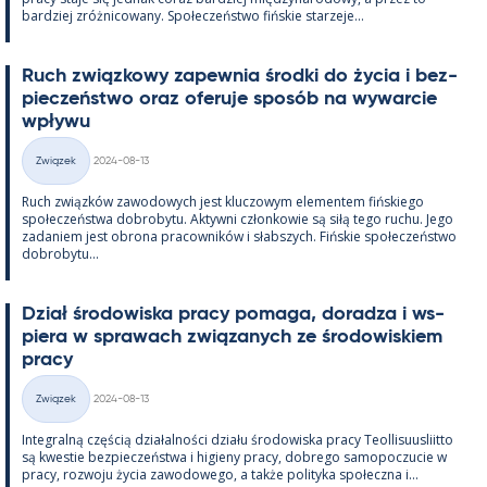
bardziej zróż­nicowany. Społeczeństwo fińs­kie starzeje...
Ruch związ­kowy za­pew­nia środki do życia i bez­
pieczeństwo oraz ofe­ruje sposób na wywarcie
wpływu
Kirjoitettu
Związek
2024-08-13
Kategorie
Ruch związków zawo­dowych jest kluczowym ele­men­tem fińs­kiego
społeczeństwa do­bro­bytu. Ak­tywni człon­kowie są siłą tego ruchu. Jego
za­da­niem jest obrona pracow­ników i słabszych. Fińs­kie społeczeństwo
do­bro­bytu...
Dział śro­dowiska pracy po­maga, do­radza i ws­
piera w sprawach związa­nych ze śro­dowis­kiem
pracy
Kirjoitettu
Związek
2024-08-13
Kategorie
In­te­gralną częścią działal­ności działu śro­dowiska pracy Teol­li­suus­liitto
są kwes­tie bez­pieczeństwa i hi­gieny pracy, dobrego sa­mo­poczucie w
pracy, rozwoju życia zawo­dowego, a także po­li­tyka społeczna i...