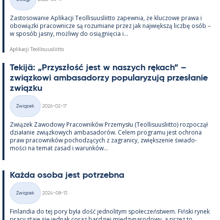
Kategorie
Zas­to­sowa­nie Apli­kacji Teol­li­suus­liitto za­pew­nia, że kluczowe prawa i
obowiązki pracow­nicze są rozu­miane przez jak największą liczbę osób –
w sposób jasny, moż­liwy do osiąg­nięcia i...
Aplikacji Teollisuusliitto
Te­kijä: „Przyszłość jest w naszych rę­kach” –
związ­kowi am­ba­sa­dorzy po­pu­la­ryzują przesła­nie
związku
Kirjoitettu
Związek
2026-02-17
Kategorie
Związek Zawo­dowy Pracow­ników Prze­mysłu (Teol­li­suus­liitto) roz­począł
działa­nie związ­kowych am­ba­sa­dorów. Ce­lem pro­gramu jest ochrona
praw pracow­ników poc­hodzących z za­gra­nicy, zwiększe­nie świa­do­
mości na te­mat za­sad i wa­runków...
Każda osoba jest potrzebna
Kirjoitettu
Związek
2024-08-13
Kategorie
Fin­lan­dia do tej pory była dość jed­no­li­tym społeczeństwem. Fiński ry­nek
pracy staje się jed­nak co­raz bardziej między­na­ro­dowy, a przez to