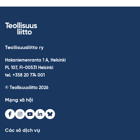
Teollisuusliitto ry
Hakaniemenranta 1 A, Helsinki
PL 107, FI-00531 Helsinki
tel. +358 20 774 001
© Teollisuusliitto 2026
Mạng xã hội
Facebook
Instagram
Youtube
LinkedIn
Bluesky
Các số dịch vụ