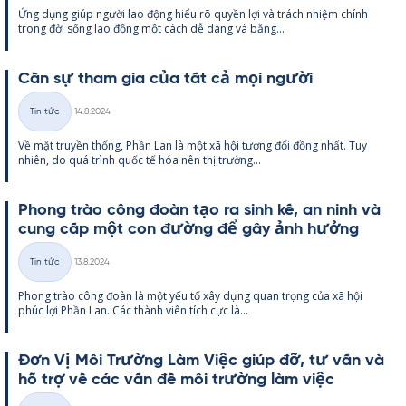
Ứng dụng giúp người lao động hiểu rõ qu­yền lợi và trách nhiệm chính
loại
trong đời sống lao động một cách dễ dàng và bằng...
Cần sự tham gia của tất cả mọi người
Kirjoitettu
Tin tức
14.8.2024
Thể
Về mặt tru­yền thống, Phần Lan là một xã hội tương đối đồng nhất. Tuy
loại
nhiên, do quá trình quốc tế hóa nên thị trường...
Phong trào công đoàn tạo ra sinh kế, an ninh và
cung cấp một con đường để gây ảnh hưởng
Kirjoitettu
Tin tức
13.8.2024
Thể
Phong trào công đoàn là một yếu tố xây dựng quan trọng của xã hội
loại
phúc lợi Phần Lan. Các thành viên tích cực là...
Đơn Vị Môi Trường Làm Việc giúp đỡ, tư vấn và
hỗ trợ về các vấn đề môi trường làm việc
Kirjoitettu