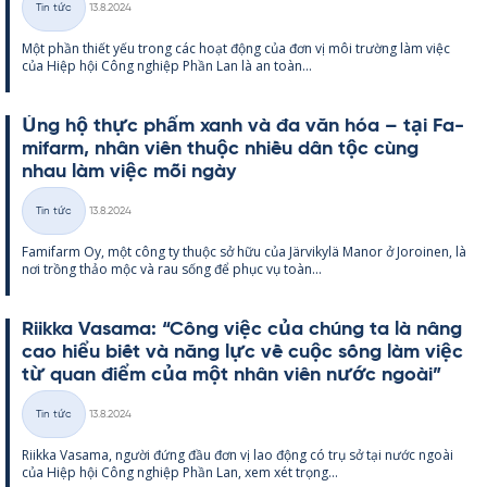
Tin tức
13.8.2024
Thể
Một phần thiết yếu trong các hoạt động của đơn vị môi trường làm việc
loại
của Hiệp hội Công ng­hiệp Phần Lan là an toàn...
Ủng hộ thực phẩm xanh và đa văn hóa – tại Fa­
mi­farm, nhân viên thuộc nhiều dân tộc cùng
nhau làm việc mỗi ngày
Kirjoitettu
Tin tức
13.8.2024
Thể
Fa­mi­farm Oy, một công ty thuộc sở hữu của Jär­vi­kylä Ma­nor ở Jo­roi­nen, là
loại
nơi trồng thảo mộc và rau sống để phục vụ toàn...
Riikka Va­sama: “Công việc của chúng ta là nâng
cao hiểu biết và năng lực về cuộc sống làm việc
từ quan điểm của một nhân viên nước ngoài”
Kirjoitettu
Tin tức
13.8.2024
Thể
Riikka Va­sama, người đứng đầu đơn vị lao động có trụ sở tại nước ngoài
loại
của Hiệp hội Công ng­hiệp Phần Lan, xem xét trọng...