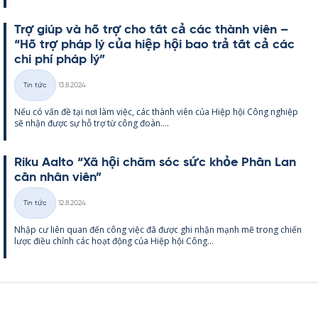
Trợ giúp và hỗ trợ cho tất cả các thành viên –
“Hỗ trợ pháp lý của hiệp hội bao trả tất cả các
chi phí pháp lý”
Kirjoitettu
Tin tức
13.8.2024
Thể
Nếu có vấn đề tại nơi làm việc, các thành viên của Hiệp hội Công ng­hiệp
loại
sẽ nhận được sự hỗ trợ từ công đoàn....
Riku Aalto “Xã hội chăm sóc sức khỏe Phần Lan
cần nhân viên”
Kirjoitettu
Tin tức
12.8.2024
Thể
Nhập cư liên quan đến công việc đã được ghi nhận mạnh mẽ trong chiến
loại
lược điều chỉnh các hoạt động của Hiệp hội Công...