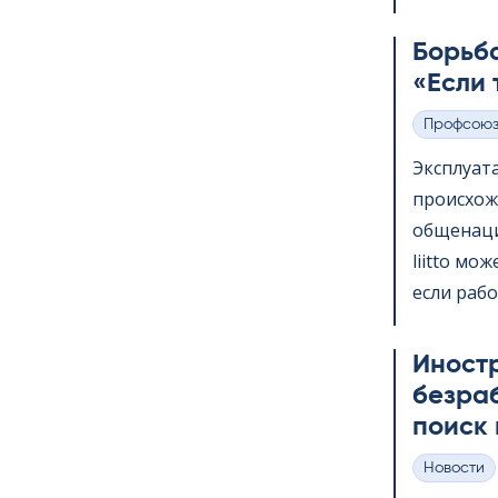
Борьба
«Если 
Профсою
Категории
Эксплуат
происхож
общенаци
liitto мо
если рабо
Иност
безра
поиск 
Hовости
Категории