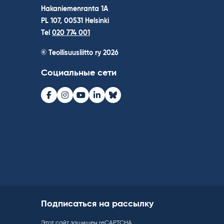
Hakaniemenranta 1A
PL 107, 00531 Helsinki
Tel
020 774 001
© Teollisuusliitto ry 2026
Социальные сети
Facebook
Instagram
Youtube
LinkedIn
Bluesky
Подписаться на рассылку
Этот сайт защищен reCAPTCHA.