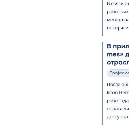
В связи 
работник
месяца на
потеряли 
В прило
mes» д
отрас
Профсою
Категории
После обн
lii­ton H
работода
отраслев
доступна 