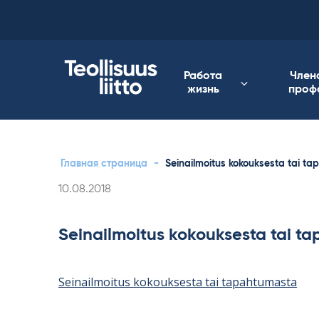
Skip
to
content
Работа
Член
жизнь
проф
Главная страница
-
Seinailmoitus kokouksesta tai t
Kirjoitettu
10.08.2018
Seinailmoitus kokouksesta tai t
Seinailmoitus kokouksesta tai tapahtumasta