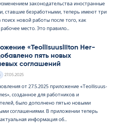
с изменением законодательства иностранные
и, ставшие безработными, теперь имеют три
 поиск новой работы после того, как
рабочее место. Это правило...
жение «Teol­li­suus­lii­ton Her­
обавлено пять новых
левых соглашений
Kirjoitettu
з
27.05.2025
овления от 27.5.2025 приложение «Teol­li­suus­
er­mes», созданное для работников и
телей, было дополнено пятью новыми
ыми соглашениями. В приложении теперь
актуальная информация об...