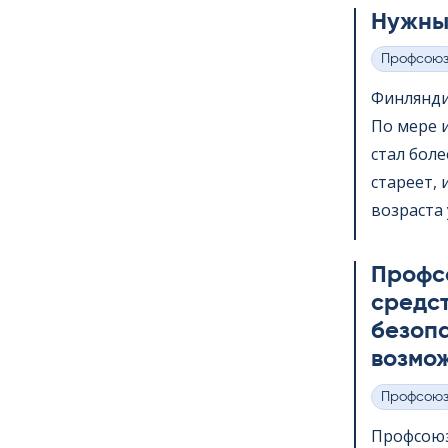
Нужны
Профсою
Категории
Финлянди
По мере 
стал бол
стареет,
возраста 
Профс
средс
безопа
возмож
Профсою
Категории
Профсоюз