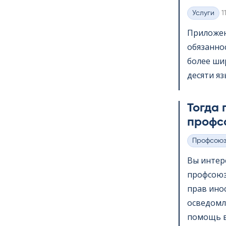
K
Услуги
1
Категории
Приложени
обязанно
более шир
десяти яз
Тогда 
профс
Профсою
Категории
Вы интер
профсоюз
прав ино
осведомл
помощь в 