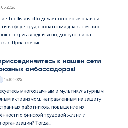
irjoitettu
1.03.2026
е Teol­li­suus­liitto делает основные права и
сти в сфере труда понятными для как можно
окого круга людей, ясно, доступно и на
ыках. Приложение...
присоединяйтесь к нашей сети
оюзных амбассадоров!
Kirjoitettu
з
16.10.2025
есуетесь многоязычным и мультикультурным
ным активизмом, направленным на защиту
странных работников, повышение их
ённости о финской трудовой жизни и
организации? Тогда...