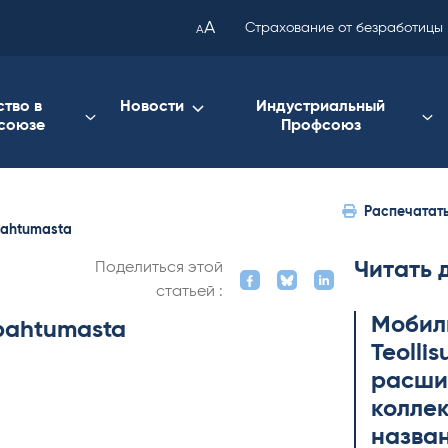
been
A
Страхование от безработицы
A
copied
to
your
ство в
Новости
Индустриальный
союзе
Профсоюз
clipboard.)
Распечатат
apahtumasta
Читать 
Поделиться этой
статьей :
Мобил
apahtumasta
Teol­li
расши
коллек
назва