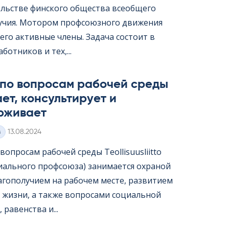
ельстве финского общества всеобщего
учия. Мотором профсоюзного движения
его активные члены. Задача состоит в
ботников и тех,...
 по вопросам рабочей среды
ет, консультирует и
рживает
Kirjoitettu
з
13.08.2024
опросам рабочей среды Teol­li­suus­liitto
иального профсоюза) занимается охраной
лагополучием на рабочем месте, развитием
 жизни, а также вопросами социальной
 равенства и...