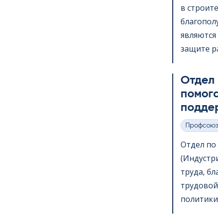
в строит
благопол
являются 
защите ра
Отдел
помога
подде
Профсою
Категории
Отдел по в
(Индустр
труда, б
трудовой
политики,