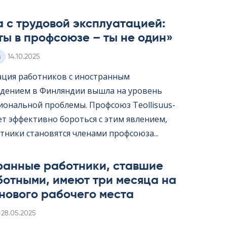
 с трудовой эксплуатацией:
ты в профсоюзе – ты не один»
Kirjoitettu
з
14.10.2025
ация работников с иностранным
дением в Финляндии вышла на уровень
ональной проблемы. Профсоюз Teol­li­suus­
жет эффективно бороться с этим явлением,
тники становятся членами профсоюза...
ранные работники, ставшие
ботными, имеют три месяца на
нового рабочего места
Kirjoitettu
28.05.2025