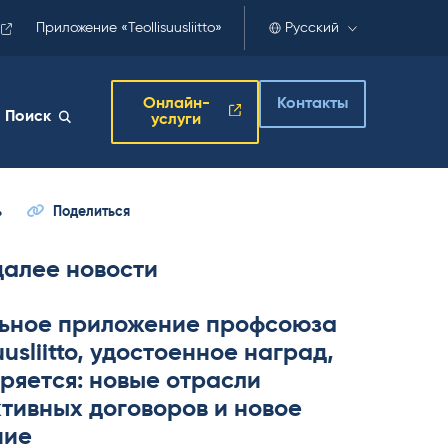
Приложение «Teollisuusliitto»
Русский
Онлайн-
Контакты
Поиск
услуги
ь
Поделиться
далее новости
ьное приложение профсоюза
­suus­liitto, удостоенное наград,
ряется: новые отрасли
тивных договоров и новое
ние