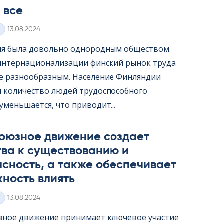
 все
Kirjoitettu
з
13.08.2024
я была довольно однородным обществом.
интернационализации финский рынок труда
ее разнообразным. Население Финляндии
 и количество людей трудоспособного
уменьшается, что приводит...
оюзное движение создает
тва к существованию и
сность, а также обеспечивает
ность влиять
Kirjoitettu
з
13.08.2024
ное движение принимает ключевое участие