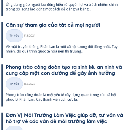
Ứng dụng giúp người lao động hiểu rõ qu­yền lợi và trách nhiệm chính
loại
trong đời sống lao động một cách dễ dàng và bằng...
Cần sự tham gia của tất cả mọi người
Kirjoitettu
Tin tức
14.8.2024
Thể
Về mặt tru­yền thống, Phần Lan là một xã hội tương đối đồng nhất. Tuy
loại
nhiên, do quá trình quốc tế hóa nên thị trường...
Phong trào công đoàn tạo ra sinh kế, an ninh và
cung cấp một con đường để gây ảnh hưởng
Kirjoitettu
Tin tức
13.8.2024
Thể
Phong trào công đoàn là một yếu tố xây dựng quan trọng của xã hội
loại
phúc lợi Phần Lan. Các thành viên tích cực là...
Đơn Vị Môi Trường Làm Việc giúp đỡ, tư vấn và
hỗ trợ về các vấn đề môi trường làm việc
Kirjoitettu