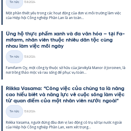
Tin tức
13.8.2024
Thể
Một phần thiết yếu trong các hoạt động của đơn vị môi trường làm việc
loại
của Hiệp hội Công ng­hiệp Phần Lan là an toàn...
Ủng hộ thực phẩm xanh và đa văn hóa – tại Fa­
mi­farm, nhân viên thuộc nhiều dân tộc cùng
nhau làm việc mỗi ngày
Kirjoitettu
Tin tức
13.8.2024
Thể
Fa­mi­farm Oy, một công ty thuộc sở hữu của Jär­vi­kylä Ma­nor ở Jo­roi­nen, là
loại
nơi trồng thảo mộc và rau sống để phục vụ toàn...
Riikka Va­sama: “Công việc của chúng ta là nâng
cao hiểu biết và năng lực về cuộc sống làm việc
từ quan điểm của một nhân viên nước ngoài”
Kirjoitettu
Tin tức
13.8.2024
Thể
Riikka Va­sama, người đứng đầu đơn vị lao động có trụ sở tại nước ngoài
loại
của Hiệp hội Công ng­hiệp Phần Lan, xem xét trọng...