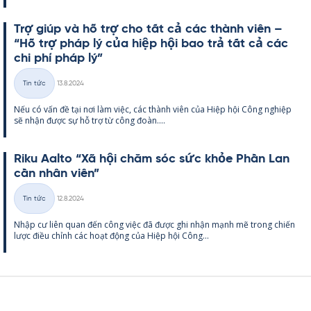
Trợ giúp và hỗ trợ cho tất cả các thành viên –
“Hỗ trợ pháp lý của hiệp hội bao trả tất cả các
chi phí pháp lý”
Kirjoitettu
Tin tức
13.8.2024
Thể
Nếu có vấn đề tại nơi làm việc, các thành viên của Hiệp hội Công ng­hiệp
loại
sẽ nhận được sự hỗ trợ từ công đoàn....
Riku Aalto “Xã hội chăm sóc sức khỏe Phần Lan
cần nhân viên”
Kirjoitettu
Tin tức
12.8.2024
Thể
Nhập cư liên quan đến công việc đã được ghi nhận mạnh mẽ trong chiến
loại
lược điều chỉnh các hoạt động của Hiệp hội Công...