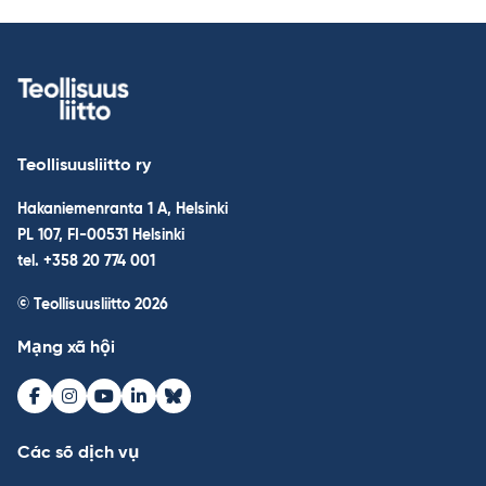
Teollisuusliitto ry
Hakaniemenranta 1 A, Helsinki
PL 107, FI-00531 Helsinki
tel. +358 20 774 001
© Teollisuusliitto 2026
Mạng xã hội
Facebook
Instagram
Youtube
LinkedIn
Bluesky
Các số dịch vụ