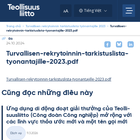
Skip
to
A
Tiếng Việt
A
content
Trang chủ
-
Turvallisen rekrytoinnin tarkistuslista työnantajille 2023
-
Turvallisen-
rekrytoinnin-tarkistuslista-tyonantajille-2023.pdf
Đá
Kirjoitettu
24.10.2024
Turvallisen-rekrytoinnin-tarkistuslista-
tyonantajille-2023.pdf
Turvallisen-rekrytoinnin-tarkistuslista-tyonantajille-2023.pdf
Cũng đọc những điều này
Ứng dụng di động đoạt giải thưởng của Teol­li­
suus­liitto (Công đoàn Công ng­hiệp) mở rộng với
các lĩnh vực thỏa ước mới và một tên gọi mới
Kirjoitettu
Dịch vụ
11.3.2026
Thể