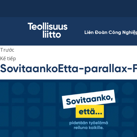
Skip
to
content
Liên Đoàn Công Nghiệ
Trước
Kế tiếp
SovitaankoEtta-parallax-F