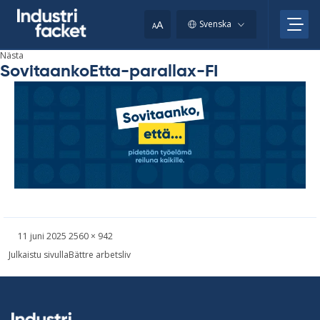
Skip
to
A
Svenska
A
content
Nästa
SovitaankoEtta-parallax-FI
Skriven
Bild
11 juni 2025
2560 × 942
i
Inläggsnavigering
Julkaistu sivulla
Bättre arbetsliv
full
storlek