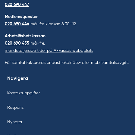
020 690 447
Medlemstjänster
020 690 446
må–fre klockan 8.30–12
Arbetslöshetskassan
020 690 455
må–fre,
mer detaljerade tider på A-kassas webbplats
För samtal faktureras endast lokalnäts- eller mobilsamtalsavgift.
Navigera
Kontaktuppgifter
Respons
Nyheter