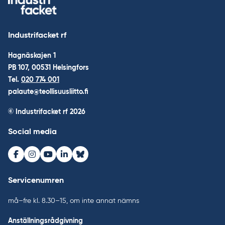
Industrifacket rf
Hagnäskajen 1
PB 107, 00531 Helsingfors
Tel.
020 774 001
palaute@teollisuusliitto.fi
© Industrifacket rf
2026
Social media
Facebook
Instagram
Youtube
LinkedIn
Bluesky
Servicenumren
må–fre kl. 8.30–15, om inte annat nämns
Anställningsrådgivning