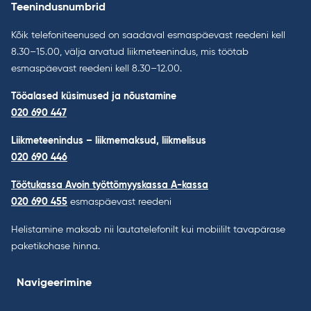
Teenindusnumbrid
Kõik telefoniteenused on saadaval esmaspäevast reedeni kell
8.30–15.00, välja arvatud liikmeteenindus, mis töötab
esmaspäevast reedeni kell 8.30–12.00.
Tööalased küsimused ja nõustamine
020 690 447
Liikmeteenindus – liikmemaksud, liikmelisus
020 690 446
Töötukassa Avoin työttömyyskassa A-kassa
020 690 455
esmaspäevast reedeni
Helistamine maksab nii lautatelefonilt kui mobiililt tavapärase
paketikohase hinna.
Navigeerimine