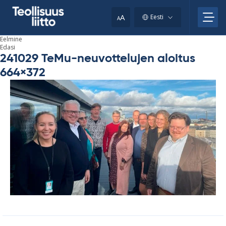
Skip
to
A
Eesti
A
content
Eelmine
Edasi
241029 TeMu-neuvottelujen aloitus
664×372