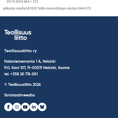
Kirjoitettu
Täysikokoinen
29.10.2024
664 × 372
kuva
Post
Julkaistu sivulla
241029 TeMu-neuvottelujen aloitus 664×372
navigation
Teollisuusliitto ry
Hakaniemenranta 1 A, Helsinki
P.O. Kast 107, FI-00531 Helsinki, Soome
tel. +358 20 774 001
© Teollisuusliitto 2026
Sotsiaalmeedia
Facebook
Instagram
Youtube
LinkedIn
Bluesky