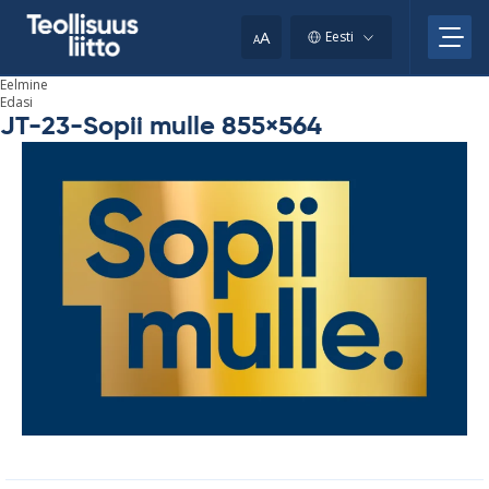
Skip
to
A
Eesti
A
content
Eelmine
Edasi
JT-23-Sopii mulle 855×564