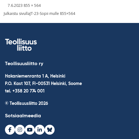
Kirjoitettu
Täysikokoinen
7.6.2023
855 × 564
kuva
Post
Julkaistu sivulla
JT-23-Sopii mulle 855×564
navigation
Teollisuusliitto ry
Hakaniemenranta 1 A, Helsinki
P.O. Kast 107, FI-00531 Helsinki, Soome
tel. +358 20 774 001
© Teollisuusliitto 2026
Sotsiaalmeedia
Facebook
Instagram
Youtube
LinkedIn
Bluesky