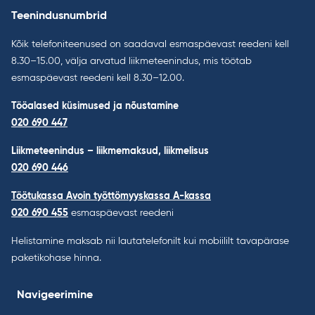
Teenindusnumbrid
Kõik telefoniteenused on saadaval esmaspäevast reedeni kell
8.30–15.00, välja arvatud liikmeteenindus, mis töötab
esmaspäevast reedeni kell 8.30–12.00.
Tööalased küsimused ja nõustamine
020 690 447
Liikmeteenindus – liikmemaksud, liikmelisus
020 690 446
Töötukassa Avoin työttömyyskassa A-kassa
020 690 455
esmaspäevast reedeni
Helistamine maksab nii lautatelefonilt kui mobiililt tavapärase
paketikohase hinna.
Navigeerimine