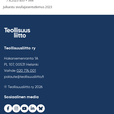
Kirjoitettu
Täysikokoinen
7.6.2023
855 × 564
kuva
Artikkelien
Julkaistu sivulla
Jäsentutkimus 2023
selaus
Teollisuusliitto ry
Hakaniemenranta 1A
PL 107, 00531 Helsinki
Vaihde
020 774 001
palaute@teollisuusliitto.fi
© Teollisuusliitto ry 2026
Sosiaalinen media
Facebook
Instagram
Youtube
LinkedIn
Bluesky