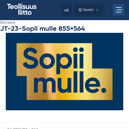
Skip
your
to
A
Suomi
A
content
clipboard.)
Seuraava
JT-23-Sopii mulle 855×564