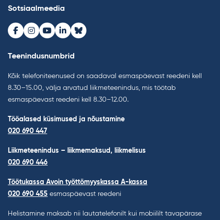
Sotsiaalmeedia
Facebook
Instagram
Youtube
LinkedIn
Bluesky
Teenindusnumbrid
Kõik telefoniteenused on saadaval esmaspäevast reedeni kell
8.30–15.00, välja arvatud liikmeteenindus, mis töötab
esmaspäevast reedeni kell 8.30–12.00.
Tööalased küsimused ja nõustamine
020 690 447
Liikmeteenindus – liikmemaksud, liikmelisus
020 690 446
Töötukassa Avoin työttömyyskassa A-kassa
020 690 455
esmaspäevast reedeni
Helistamine maksab nii lautatelefonilt kui mobiililt tavapärase