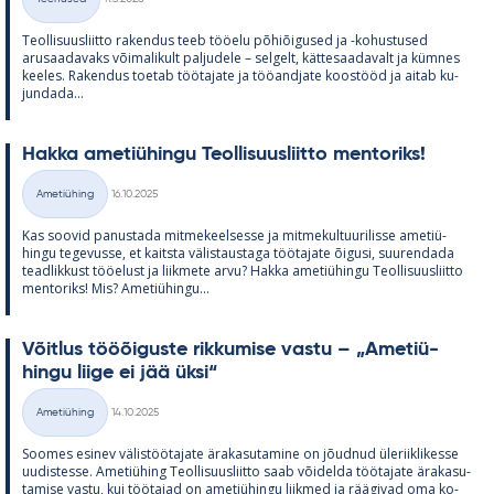
Kategooriad
Teol­li­suus­liitto ra­ken­dus teeb töö­elu põ­hiõi­gused ja -ko­hus­tused
arusaa­da­vaks või­ma­li­kult pal­ju­dele – sel­gelt, kät­te­saa­da­valt ja küm­nes
kee­les. Ra­ken­dus toe­tab töö­ta­jate ja töö­and­jate koos­tööd ja ai­tab ku­
jun­dada...
Hakka ame­tiü­hingu Teol­li­suus­liitto men­to­riks!
Kirjoitettu
Ametiühing
16.10.2025
Kategooriad
Kas soo­vid pa­nus­tada mit­me­keel­sesse ja mit­me­kul­tuu­ri­lisse ame­tiü­
hingu te­ge­vusse, et kaitsta vä­lis­taus­taga töö­ta­jate õi­gusi, suu­ren­dada
tead­lik­kust töö­elust ja liik­mete arvu? Hakka ame­tiü­hingu Teol­li­suus­liitto
men­to­riks! Mis? Ame­tiü­hingu...
Võit­lus tööõi­guste rik­ku­mise vastu – „Ame­tiü­
hingu liige ei jää üksi“
Kirjoitettu
Ametiühing
14.10.2025
Kategooriad
Soo­mes esi­nev vä­lis­töö­ta­jate ära­ka­su­ta­mine on jõud­nud üle­riikli­kesse
uu­dis­tesse. Ame­tiü­hing Teol­li­suus­liitto saab või­delda töö­ta­jate ära­ka­su­
ta­mise vastu, kui töö­ta­jad on ame­tiü­hingu liik­med ja rää­gi­vad oma ko­