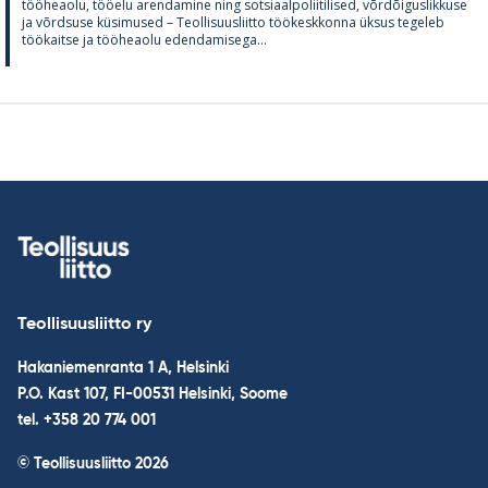
töö­heaolu, töö­elu aren­da­mine ning sot­si­aal­po­lii­ti­li­sed, võrdõi­gus­lik­kuse
ja võrd­suse kü­si­mused – Teol­li­suus­liitto töö­kesk­konna ük­sus te­ge­leb
töö­kaitse ja töö­heaolu eden­da­mi­sega...
Teollisuusliitto ry
Hakaniemenranta 1 A, Helsinki
P.O. Kast 107, FI-00531 Helsinki, Soome
tel. +358 20 774 001
© Teollisuusliitto 2026