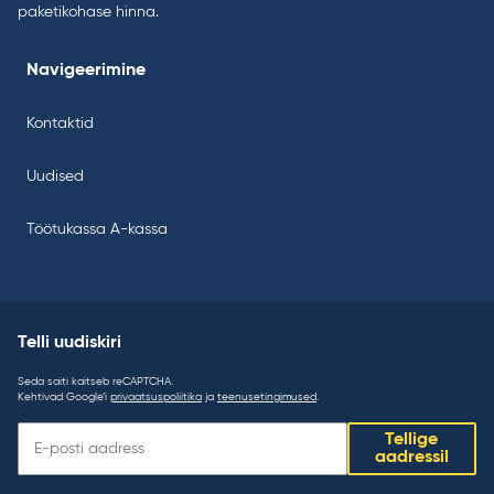
paketikohase hinna.
Navigeerimine
Kontaktid
Uudised
Töötukassa A-kassa
Telli uudiskiri
Seda saiti kaitseb reCAPTCHA.
Kehtivad Google’i
privaatsuspoliitika
ja
teenusetingimused
.
Telli
Tellige
uudiskiri:
aadressil