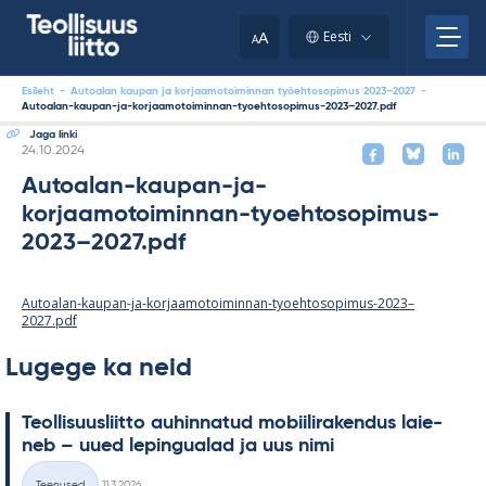
Skip
to
A
Eesti
A
content
Esileht
-
Autoalan kaupan ja korjaamotoiminnan työehtosopimus 2023–2027
-
Autoalan-kaupan-ja-korjaamotoiminnan-tyoehtosopimus-2023–2027.pdf
Jaga linki
Kirjoitettu
24.10.2024
Autoalan-kaupan-ja-
korjaamotoiminnan-tyoehtosopimus-
2023–2027.pdf
Autoalan-kaupan-ja-korjaamotoiminnan-tyoehtosopimus-2023–
2027.pdf
Lugege ka neid
Teol­li­suus­liitto au­hin­na­tud mo­bii­li­ra­ken­dus lai­e­
neb – uued le­pin­gua­lad ja uus nimi
Kirjoitettu
Teenused
11.3.2026