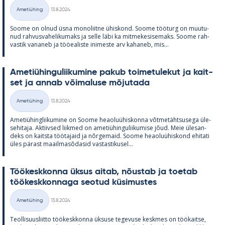
Kirjoitettu
Ametiühing
13.8.2024
Kategooriad
Soome on ol­nud üsna mo­no­liitne ühis­kond. Soome töö­turg on muu­tu­
nud rah­vus­va­he­li­ku­maks ja selle läbi ka mit­me­ke­si­se­maks. Soome rah­
vas­tik va­na­neb ja töö­ea­liste ini­meste arv ka­ha­neb, mis...
Ame­tiü­hin­gu­lii­ku­mine pa­kub toi­me­tu­le­kut ja kait­
set ja an­nab või­ma­luse mõ­ju­tada
Kirjoitettu
Ametiühing
13.8.2024
Kategooriad
Ame­tiü­hinglii­ku­mine on Soome heao­luü­his­konna võt­me­täht­susega üle­
se­hi­taja. Ak­tiiv­sed liik­med on ame­tiü­hin­gu­lii­ku­mise jõud. Meie üle­san­
deks on kaitsta töö­ta­jaid ja nõr­ge­maid. Soome heao­luü­his­kond ehi­tati
üles pä­rast maa­il­masõ­da­sid vas­tas­ti­kusel...
Töö­kesk­konna ük­sus ai­tab, nõus­tab ja toe­tab
töö­kesk­kon­naga seo­tud kü­si­mus­tes
Kirjoitettu
Ametiühing
13.8.2024
Kategooriad
Teol­li­suus­liitto töö­kesk­konna ük­suse te­ge­vuse kesk­mes on töö­kaitse,