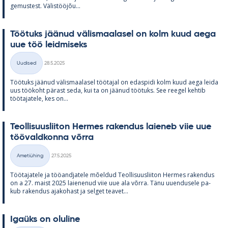
ge­mus­test. Vä­lis­tööjõu...
Töö­tuks jää­nud vä­lis­maa­la­sel on kolm kuud aega
uue töö leid­mi­seks
Kirjoitettu
Uudised
28.5.2025
Kategooriad
Töö­tuks jää­nud vä­lis­maa­la­sel töö­ta­jal on edas­pidi kolm kuud aega leida
uus töö­koht pä­rast seda, kui ta on jää­nud töö­tuks. See ree­gel keh­tib
töö­ta­ja­tele, kes on...
Teol­li­suus­lii­ton Her­mes ra­ken­dus lai­e­neb viie uue
töö­vald­konna võrra
Kirjoitettu
Ametiühing
27.5.2025
Kategooriad
Töö­ta­ja­tele ja töö­and­ja­tele mõel­dud Teol­li­suus­lii­ton Her­mes ra­ken­dus
on a 27. maist 2025 lai­e­ne­nud viie uue ala võrra. Tänu uu­en­dusele pa­
kub ra­ken­dus aja­ko­hast ja sel­get tea­vet...
Igaüks on olu­line