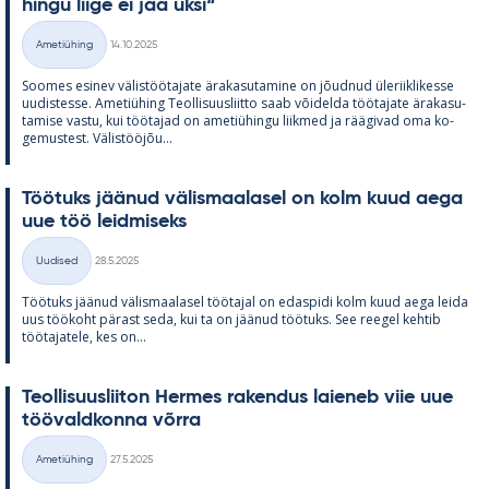
hingu liige ei jää üksi“
Kirjoitettu
Ametiühing
14.10.2025
Kategooriad
Soo­mes esi­nev vä­lis­töö­ta­jate ära­ka­su­ta­mine on jõud­nud üle­riikli­kesse
uu­dis­tesse. Ame­tiü­hing Teol­li­suus­liitto saab või­delda töö­ta­jate ära­ka­su­
ta­mise vastu, kui töö­ta­jad on ame­tiü­hingu liik­med ja rää­gi­vad oma ko­
ge­mus­test. Vä­lis­tööjõu...
Töö­tuks jää­nud vä­lis­maa­la­sel on kolm kuud aega
uue töö leid­mi­seks
Kirjoitettu
Uudised
28.5.2025
Kategooriad
Töö­tuks jää­nud vä­lis­maa­la­sel töö­ta­jal on edas­pidi kolm kuud aega leida
uus töö­koht pä­rast seda, kui ta on jää­nud töö­tuks. See ree­gel keh­tib
töö­ta­ja­tele, kes on...
Teol­li­suus­lii­ton Her­mes ra­ken­dus lai­e­neb viie uue
töö­vald­konna võrra
Kirjoitettu
Ametiühing
27.5.2025
Kategooriad