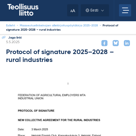
Skip
to
A
Eesti
A
content
Esileht
-
Maaseutuelinkeinojen allekirjoituspöytäkirja 2025–2028
-
Protocol of
signature 2025–2028 – rural industries
Jaga linki
Kirjoitettu
5.5.2025
Protocol of signature 2025–2028 –
rural industries