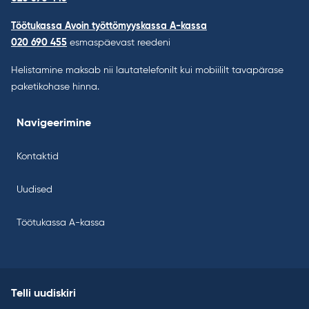
Töötukassa Avoin työttömyyskassa A-kassa
020 690 455
esmaspäevast reedeni
Helistamine maksab nii lautatelefonilt kui mobiililt tavapärase
paketikohase hinna.
Navigeerimine
Kontaktid
Uudised
Töötukassa A-kassa
Telli uudiskiri