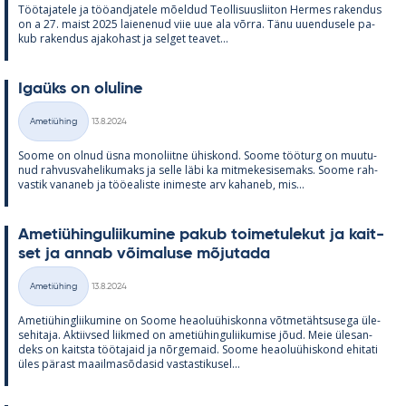
Töö­ta­ja­tele ja töö­and­ja­tele mõel­dud Teol­li­suus­lii­ton Her­mes ra­ken­dus
on a 27. maist 2025 lai­e­ne­nud viie uue ala võrra. Tänu uu­en­dusele pa­
kub ra­ken­dus aja­ko­hast ja sel­get tea­vet...
Igaüks on olu­line
Kirjoitettu
Ametiühing
13.8.2024
Kategooriad
Soome on ol­nud üsna mo­no­liitne ühis­kond. Soome töö­turg on muu­tu­
nud rah­vus­va­he­li­ku­maks ja selle läbi ka mit­me­ke­si­se­maks. Soome rah­
vas­tik va­na­neb ja töö­ea­liste ini­meste arv ka­ha­neb, mis...
Ame­tiü­hin­gu­lii­ku­mine pa­kub toi­me­tu­le­kut ja kait­
set ja an­nab või­ma­luse mõ­ju­tada
Kirjoitettu
Ametiühing
13.8.2024
Kategooriad
Ame­tiü­hinglii­ku­mine on Soome heao­luü­his­konna võt­me­täht­susega üle­
se­hi­taja. Ak­tiiv­sed liik­med on ame­tiü­hin­gu­lii­ku­mise jõud. Meie üle­san­
deks on kaitsta töö­ta­jaid ja nõr­ge­maid. Soome heao­luü­his­kond ehi­tati
üles pä­rast maa­il­masõ­da­sid vas­tas­ti­kusel...