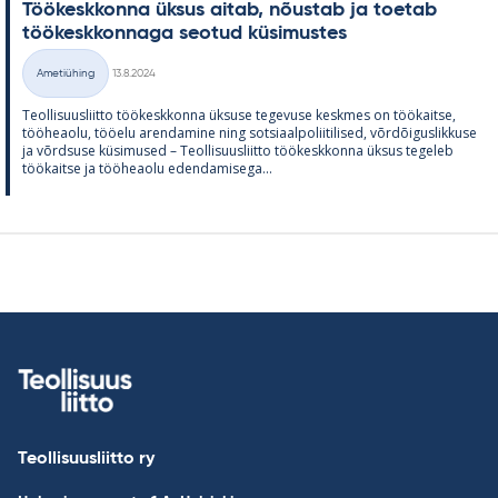
Töö­kesk­konna ük­sus ai­tab, nõus­tab ja toe­tab
töö­kesk­kon­naga seo­tud kü­si­mus­tes
Kirjoitettu
Ametiühing
13.8.2024
Kategooriad
Teol­li­suus­liitto töö­kesk­konna ük­suse te­ge­vuse kesk­mes on töö­kaitse,
töö­heaolu, töö­elu aren­da­mine ning sot­si­aal­po­lii­ti­li­sed, võrdõi­gus­lik­kuse
ja võrd­suse kü­si­mused – Teol­li­suus­liitto töö­kesk­konna ük­sus te­ge­leb
töö­kaitse ja töö­heaolu eden­da­mi­sega...
Teollisuusliitto ry