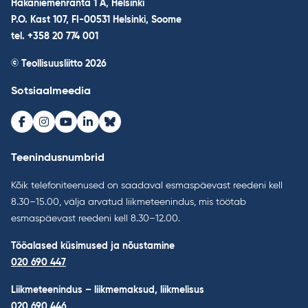
Hakaniemenranta 1 A, Helsinki
P.O. Kast 107, FI-00531 Helsinki, Soome
tel. +358 20 774 001
© Teollisuusliitto 2026
Sotsiaalmeedia
Facebook
Instagram
Youtube
LinkedIn
Bluesky
Teenindusnumbrid
Kõik telefoniteenused on saadaval esmaspäevast reedeni kell
8.30–15.00, välja arvatud liikmeteenindus, mis töötab
esmaspäevast reedeni kell 8.30–12.00.
Tööalased küsimused ja nõustamine
020 690 447
Liikmeteenindus – liikmemaksud, liikmelisus
020 690 446