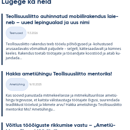
Lugege ka neid
Teol­li­suus­liitto au­hin­na­tud mo­bii­li­ra­ken­dus lai­e­
neb – uued le­pin­gua­lad ja uus nimi
Kirjoitettu
Teenused
11.3.2026
Kategooriad
Teol­li­suus­liitto ra­ken­dus teeb töö­elu põ­hiõi­gused ja -ko­hus­tused
arusaa­da­vaks või­ma­li­kult pal­ju­dele – sel­gelt, kät­te­saa­da­valt ja küm­nes
kee­les. Ra­ken­dus toe­tab töö­ta­jate ja töö­and­jate koos­tööd ja ai­tab ku­
jun­dada...
Hakka ame­tiü­hingu Teol­li­suus­liitto men­to­riks!
Kirjoitettu
Ametiühing
16.10.2025
Kategooriad
Kas soo­vid pa­nus­tada mit­me­keel­sesse ja mit­me­kul­tuu­ri­lisse ame­tiü­
hingu te­ge­vusse, et kaitsta vä­lis­taus­taga töö­ta­jate õi­gusi, suu­ren­dada
tead­lik­kust töö­elust ja liik­mete arvu? Hakka ame­tiü­hingu Teol­li­suus­liitto
men­to­riks! Mis? Ame­tiü­hingu...
Võit­lus tööõi­guste rik­ku­mise vastu – „Ame­tiü­