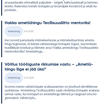
arusaa­da­vaks või­ma­li­kult pal­ju­dele – sel­gelt, kät­te­saa­da­valt ja küm­nes
kee­les. Ra­ken­dus toe­tab töö­ta­jate ja töö­and­jate koos­tööd ja ai­tab ku­
jun­dada...
Hakka ame­tiü­hingu Teol­li­suus­liitto men­to­riks!
Kirjoitettu
Ametiühing
16.10.2025
Kategooriad
Kas soo­vid pa­nus­tada mit­me­keel­sesse ja mit­me­kul­tuu­ri­lisse ame­tiü­
hingu te­ge­vusse, et kaitsta vä­lis­taus­taga töö­ta­jate õi­gusi, suu­ren­dada
tead­lik­kust töö­elust ja liik­mete arvu? Hakka ame­tiü­hingu Teol­li­suus­liitto
men­to­riks! Mis? Ame­tiü­hingu...
Võit­lus tööõi­guste rik­ku­mise vastu – „Ame­tiü­
hingu liige ei jää üksi“
Kirjoitettu
Ametiühing
14.10.2025
Kategooriad
Soo­mes esi­nev vä­lis­töö­ta­jate ära­ka­su­ta­mine on jõud­nud üle­riikli­kesse
uu­dis­tesse. Ame­tiü­hing Teol­li­suus­liitto saab või­delda töö­ta­jate ära­ka­su­
ta­mise vastu, kui töö­ta­jad on ame­tiü­hingu liik­med ja rää­gi­vad oma ko­
ge­mus­test. Vä­lis­tööjõu...