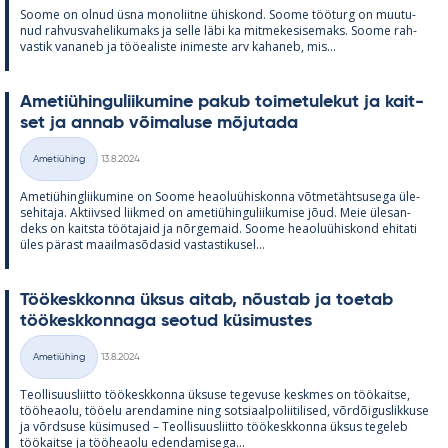
Soome on ol­nud üsna mo­no­liitne ühis­kond. Soome töö­turg on muu­tu­
nud rah­vus­va­he­li­ku­maks ja selle läbi ka mit­me­ke­si­se­maks. Soome rah­
vas­tik va­na­neb ja töö­ea­liste ini­meste arv ka­ha­neb, mis...
Ame­tiü­hin­gu­lii­ku­mine pa­kub toi­me­tu­le­kut ja kait­
set ja an­nab või­ma­luse mõ­ju­tada
Kirjoitettu
Ametiühing
13.8.2024
Kategooriad
Ame­tiü­hinglii­ku­mine on Soome heao­luü­his­konna võt­me­täht­susega üle­
se­hi­taja. Ak­tiiv­sed liik­med on ame­tiü­hin­gu­lii­ku­mise jõud. Meie üle­san­
deks on kaitsta töö­ta­jaid ja nõr­ge­maid. Soome heao­luü­his­kond ehi­tati
üles pä­rast maa­il­masõ­da­sid vas­tas­ti­kusel...
Töö­kesk­konna ük­sus ai­tab, nõus­tab ja toe­tab
töö­kesk­kon­naga seo­tud kü­si­mus­tes
Kirjoitettu
Ametiühing
13.8.2024
Kategooriad
Teol­li­suus­liitto töö­kesk­konna ük­suse te­ge­vuse kesk­mes on töö­kaitse,
töö­heaolu, töö­elu aren­da­mine ning sot­si­aal­po­lii­ti­li­sed, võrdõi­gus­lik­kuse
ja võrd­suse kü­si­mused – Teol­li­suus­liitto töö­kesk­konna ük­sus te­ge­leb
töö­kaitse ja töö­heaolu eden­da­mi­sega...