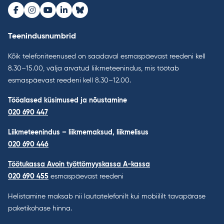
Facebook
Instagram
Youtube
LinkedIn
Bluesky
Teenindusnumbrid
Kõik telefoniteenused on saadaval esmaspäevast reedeni kell
8.30–15.00, välja arvatud liikmeteenindus, mis töötab
esmaspäevast reedeni kell 8.30–12.00.
Tööalased küsimused ja nõustamine
020 690 447
Liikmeteenindus – liikmemaksud, liikmelisus
020 690 446
Töötukassa Avoin työttömyyskassa A-kassa
020 690 455
esmaspäevast reedeni
Helistamine maksab nii lautatelefonilt kui mobiililt tavapärase
paketikohase hinna.