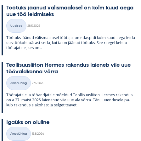
Töö­tuks jää­nud vä­lis­maa­la­sel on kolm kuud aega
uue töö leid­mi­seks
Kirjoitettu
Uudised
28.5.2025
Kategooriad
Töö­tuks jää­nud vä­lis­maa­la­sel töö­ta­jal on edas­pidi kolm kuud aega leida
uus töö­koht pä­rast seda, kui ta on jää­nud töö­tuks. See ree­gel keh­tib
töö­ta­ja­tele, kes on...
Teol­li­suus­lii­ton Her­mes ra­ken­dus lai­e­neb viie uue
töö­vald­konna võrra
Kirjoitettu
Ametiühing
27.5.2025
Kategooriad
Töö­ta­ja­tele ja töö­and­ja­tele mõel­dud Teol­li­suus­lii­ton Her­mes ra­ken­dus
on a 27. maist 2025 lai­e­ne­nud viie uue ala võrra. Tänu uu­en­dusele pa­
kub ra­ken­dus aja­ko­hast ja sel­get tea­vet...
Igaüks on olu­line
Kirjoitettu
Ametiühing
13.8.2024
Kategooriad