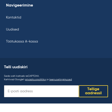
Navigeerimine
Kontaktid
Uudised
Töötukassa A-kassa
Telli uudiskiri
Seda saiti kaitseb reCAPTCHA.
Kehtivad Google’i
privaatsuspoliitika
ja
teenusetingimused
.
Telli
Tellige
uudiskiri:
aadressil