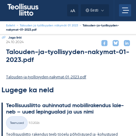
Skip
to
A
Eesti
A
content
Esileht
-
Talouden ja työllisyyden näkymät 01 2023
-
Talouden-ja-tyollisyyden-
nakymat-01-2023.pdf
Jaga linki
Kirjoitettu
24.10.2024
Talouden-ja-tyollisyyden-nakymat-01-
2023.pdf
Talouden-ja-tyollisyyden-nakymat-01-2023.pdf
Lugege ka neid
Teol­li­suus­liitto au­hin­na­tud mo­bii­li­ra­ken­dus lai­e­
neb – uued le­pin­gua­lad ja uus nimi
Kirjoitettu
Teenused
11.3.2026
Kategooriad
Teol­li­suus­liitto ra­ken­dus teeb töö­elu põ­hiõi­gused ja -ko­hus­tused