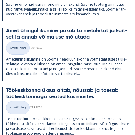
Soome on ol­nud üsna mo­no­liitne ühis­kond. Soome töö­turg on muu­tu­
nud rah­vus­va­he­li­ku­maks ja selle läbi ka mit­me­ke­si­se­maks. Soome rah­
vas­tik va­na­neb ja töö­ea­liste ini­meste arv ka­ha­neb, mis...
Ame­tiü­hin­gu­lii­ku­mine pa­kub toi­me­tu­le­kut ja kait­
set ja an­nab või­ma­luse mõ­ju­tada
Kirjoitettu
Ametiühing
13.8.2024
Kategooriad
Ame­tiü­hinglii­ku­mine on Soome heao­luü­his­konna võt­me­täht­susega üle­
se­hi­taja. Ak­tiiv­sed liik­med on ame­tiü­hin­gu­lii­ku­mise jõud. Meie üle­san­
deks on kaitsta töö­ta­jaid ja nõr­ge­maid. Soome heao­luü­his­kond ehi­tati
üles pä­rast maa­il­masõ­da­sid vas­tas­ti­kusel...
Töö­kesk­konna ük­sus ai­tab, nõus­tab ja toe­tab
töö­kesk­kon­naga seo­tud kü­si­mus­tes
Kirjoitettu
Ametiühing
13.8.2024
Kategooriad
Teol­li­suus­liitto töö­kesk­konna ük­suse te­ge­vuse kesk­mes on töö­kaitse,
töö­heaolu, töö­elu aren­da­mine ning sot­si­aal­po­lii­ti­li­sed, võrdõi­gus­lik­kuse
ja võrd­suse kü­si­mused – Teol­li­suus­liitto töö­kesk­konna ük­sus te­ge­leb
töö­kaitse ja töö­heaolu eden­da­mi­sega...