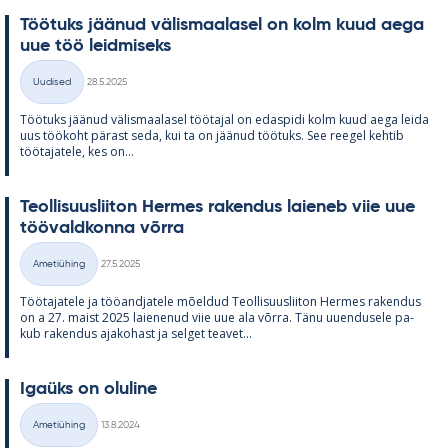
Töö­tuks jää­nud vä­lis­maa­la­sel on kolm kuud aega
uue töö leid­mi­seks
Kirjoitettu
Uudised
28.5.2025
Kategooriad
Töö­tuks jää­nud vä­lis­maa­la­sel töö­ta­jal on edas­pidi kolm kuud aega leida
uus töö­koht pä­rast seda, kui ta on jää­nud töö­tuks. See ree­gel keh­tib
töö­ta­ja­tele, kes on...
Teol­li­suus­lii­ton Her­mes ra­ken­dus lai­e­neb viie uue
töö­vald­konna võrra
Kirjoitettu
Ametiühing
27.5.2025
Kategooriad
Töö­ta­ja­tele ja töö­and­ja­tele mõel­dud Teol­li­suus­lii­ton Her­mes ra­ken­dus
on a 27. maist 2025 lai­e­ne­nud viie uue ala võrra. Tänu uu­en­dusele pa­
kub ra­ken­dus aja­ko­hast ja sel­get tea­vet...
Igaüks on olu­line
Kirjoitettu
Ametiühing
13.8.2024
Kategooriad