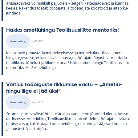
arusaa­da­vaks või­ma­li­kult pal­ju­dele – sel­gelt, kät­te­saa­da­valt ja küm­nes
kee­les. Ra­ken­dus toe­tab töö­ta­jate ja töö­and­jate koos­tööd ja ai­tab ku­
jun­dada...
Hakka ame­tiü­hingu Teol­li­suus­liitto men­to­riks!
Kirjoitettu
Ametiühing
16.10.2025
Kategooriad
Kas soo­vid pa­nus­tada mit­me­keel­sesse ja mit­me­kul­tuu­ri­lisse ame­tiü­
hingu te­ge­vusse, et kaitsta vä­lis­taus­taga töö­ta­jate õi­gusi, suu­ren­dada
tead­lik­kust töö­elust ja liik­mete arvu? Hakka ame­tiü­hingu Teol­li­suus­liitto
men­to­riks! Mis? Ame­tiü­hingu...
Võit­lus tööõi­guste rik­ku­mise vastu – „Ame­tiü­
hingu liige ei jää üksi“
Kirjoitettu
Ametiühing
14.10.2025
Kategooriad
Soo­mes esi­nev vä­lis­töö­ta­jate ära­ka­su­ta­mine on jõud­nud üle­riikli­kesse
uu­dis­tesse. Ame­tiü­hing Teol­li­suus­liitto saab või­delda töö­ta­jate ära­ka­su­
ta­mise vastu, kui töö­ta­jad on ame­tiü­hingu liik­med ja rää­gi­vad oma ko­
ge­mus­test. Vä­lis­tööjõu...