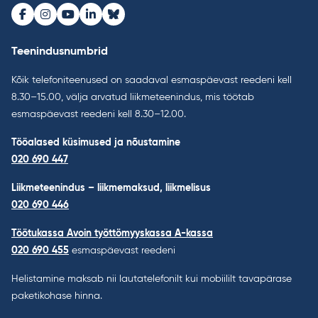
Facebook
Instagram
Youtube
LinkedIn
Bluesky
Teenindusnumbrid
Kõik telefoniteenused on saadaval esmaspäevast reedeni kell
8.30–15.00, välja arvatud liikmeteenindus, mis töötab
esmaspäevast reedeni kell 8.30–12.00.
Tööalased küsimused ja nõustamine
020 690 447
Liikmeteenindus – liikmemaksud, liikmelisus
020 690 446
Töötukassa Avoin työttömyyskassa A-kassa
020 690 455
esmaspäevast reedeni
Helistamine maksab nii lautatelefonilt kui mobiililt tavapärase
paketikohase hinna.