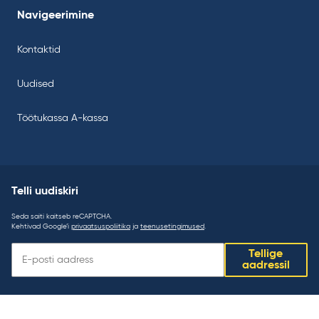
Navigeerimine
Kontaktid
Uudised
Töötukassa A-kassa
Telli uudiskiri
Seda saiti kaitseb reCAPTCHA.
Kehtivad Google’i
privaatsuspoliitika
ja
teenusetingimused
.
Telli
Tellige
uudiskiri:
aadressil