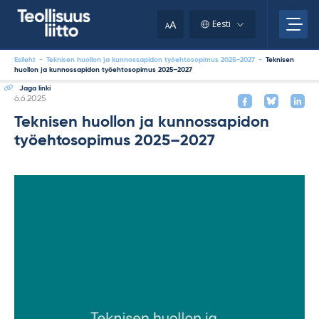
Skip
to
A
Eesti
A
content
Esileht
-
Teknisen huollon ja kunnossapidon työehtosopimus 2025–2027
-
Teknisen
huollon ja kunnossapidon työehtosopimus 2025–2027
Jaga linki
Kirjoitettu
6.6.2025
Teknisen huollon ja kunnossapidon
työehtosopimus 2025–2027