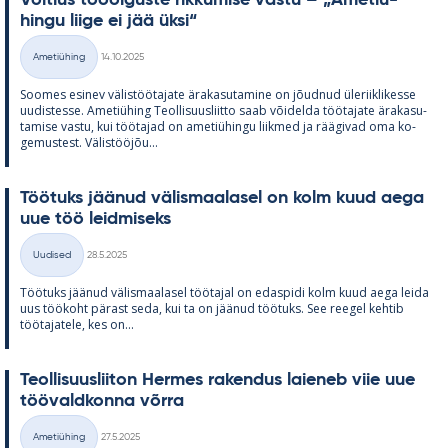
hingu liige ei jää üksi“
Kirjoitettu
Ametiühing
14.10.2025
Kategooriad
Soo­mes esi­nev vä­lis­töö­ta­jate ära­ka­su­ta­mine on jõud­nud üle­riikli­kesse
uu­dis­tesse. Ame­tiü­hing Teol­li­suus­liitto saab või­delda töö­ta­jate ära­ka­su­
ta­mise vastu, kui töö­ta­jad on ame­tiü­hingu liik­med ja rää­gi­vad oma ko­
ge­mus­test. Vä­lis­tööjõu...
Töö­tuks jää­nud vä­lis­maa­la­sel on kolm kuud aega
uue töö leid­mi­seks
Kirjoitettu
Uudised
28.5.2025
Kategooriad
Töö­tuks jää­nud vä­lis­maa­la­sel töö­ta­jal on edas­pidi kolm kuud aega leida
uus töö­koht pä­rast seda, kui ta on jää­nud töö­tuks. See ree­gel keh­tib
töö­ta­ja­tele, kes on...
Teol­li­suus­lii­ton Her­mes ra­ken­dus lai­e­neb viie uue
töö­vald­konna võrra
Kirjoitettu
Ametiühing
27.5.2025
Kategooriad