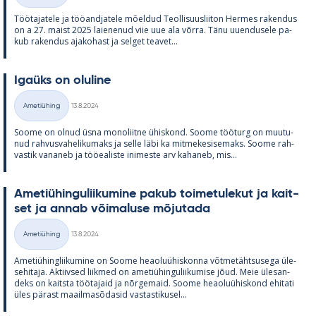
Töö­ta­ja­tele ja töö­and­ja­tele mõel­dud Teol­li­suus­lii­ton Her­mes ra­ken­dus
on a 27. maist 2025 lai­e­ne­nud viie uue ala võrra. Tänu uu­en­dusele pa­
kub ra­ken­dus aja­ko­hast ja sel­get tea­vet...
Igaüks on olu­line
Kirjoitettu
Ametiühing
13.8.2024
Kategooriad
Soome on ol­nud üsna mo­no­liitne ühis­kond. Soome töö­turg on muu­tu­
nud rah­vus­va­he­li­ku­maks ja selle läbi ka mit­me­ke­si­se­maks. Soome rah­
vas­tik va­na­neb ja töö­ea­liste ini­meste arv ka­ha­neb, mis...
Ame­tiü­hin­gu­lii­ku­mine pa­kub toi­me­tu­le­kut ja kait­
set ja an­nab või­ma­luse mõ­ju­tada
Kirjoitettu
Ametiühing
13.8.2024
Kategooriad
Ame­tiü­hinglii­ku­mine on Soome heao­luü­his­konna võt­me­täht­susega üle­
se­hi­taja. Ak­tiiv­sed liik­med on ame­tiü­hin­gu­lii­ku­mise jõud. Meie üle­san­
deks on kaitsta töö­ta­jaid ja nõr­ge­maid. Soome heao­luü­his­kond ehi­tati
üles pä­rast maa­il­masõ­da­sid vas­tas­ti­kusel...