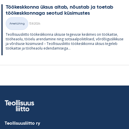
Töö­kesk­konna ük­sus ai­tab, nõus­tab ja toe­tab
töö­kesk­kon­naga seo­tud kü­si­mus­tes
Kirjoitettu
Ametiühing
13.8.2024
Kategooriad
Teol­li­suus­liitto töö­kesk­konna ük­suse te­ge­vuse kesk­mes on töö­kaitse,
töö­heaolu, töö­elu aren­da­mine ning sot­si­aal­po­lii­ti­li­sed, võrdõi­gus­lik­kuse
ja võrd­suse kü­si­mused – Teol­li­suus­liitto töö­kesk­konna ük­sus te­ge­leb
töö­kaitse ja töö­heaolu eden­da­mi­sega...
Teollisuusliitto ry