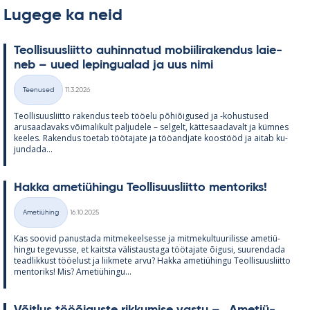
Lugege ka neid
Teol­li­suus­liitto au­hin­na­tud mo­bii­li­ra­ken­dus lai­e­
neb – uued le­pin­gua­lad ja uus nimi
Kirjoitettu
Teenused
11.3.2026
Kategooriad
Teol­li­suus­liitto ra­ken­dus teeb töö­elu põ­hiõi­gused ja -ko­hus­tused
arusaa­da­vaks või­ma­li­kult pal­ju­dele – sel­gelt, kät­te­saa­da­valt ja küm­nes
kee­les. Ra­ken­dus toe­tab töö­ta­jate ja töö­and­jate koos­tööd ja ai­tab ku­
jun­dada...
Hakka ame­tiü­hingu Teol­li­suus­liitto men­to­riks!
Kirjoitettu
Ametiühing
16.10.2025
Kategooriad
Kas soo­vid pa­nus­tada mit­me­keel­sesse ja mit­me­kul­tuu­ri­lisse ame­tiü­
hingu te­ge­vusse, et kaitsta vä­lis­taus­taga töö­ta­jate õi­gusi, suu­ren­dada
tead­lik­kust töö­elust ja liik­mete arvu? Hakka ame­tiü­hingu Teol­li­suus­liitto
men­to­riks! Mis? Ame­tiü­hingu...
Võit­lus tööõi­guste rik­ku­mise vastu – „Ame­tiü­