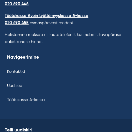
020 690 446
Töötukassa Avoin työttömyyskassa A-kassa
020 690 455
esmaspäevast reedeni
Helistamine maksab nii lautatelefonilt kui mobiililt tavapärase
paketikohase hinna.
Navigeerimine
Kontaktid
Uudised
Töötukassa A-kassa
Telli uudiskiri