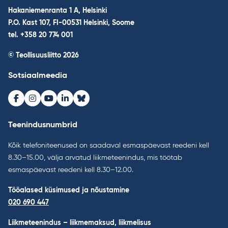
Hakaniemenranta 1 A, Helsinki
P.O. Kast 107, FI-00531 Helsinki, Soome
tel. +358 20 774 001
© Teollisuusliitto 2026
Sotsiaalmeedia
Facebook
Instagram
Youtube
LinkedIn
Bluesky
Teenindusnumbrid
Kõik telefoniteenused on saadaval esmaspäevast reedeni kell
8.30–15.00, välja arvatud liikmeteenindus, mis töötab
esmaspäevast reedeni kell 8.30–12.00.
Tööalased küsimused ja nõustamine
020 690 447
Liikmeteenindus – liikmemaksud, liikmelisus