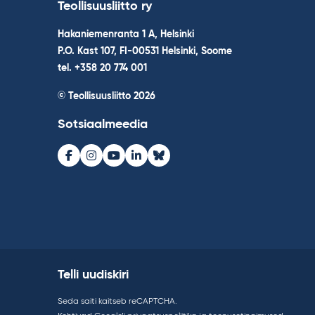
Teollisuusliitto ry
Hakaniemenranta 1 A, Helsinki
P.O. Kast 107, FI-00531 Helsinki, Soome
tel. +358 20 774 001
© Teollisuusliitto 2026
Sotsiaalmeedia
Facebook
Instagram
Youtube
LinkedIn
Bluesky
Telli uudiskiri
Seda saiti kaitseb reCAPTCHA.