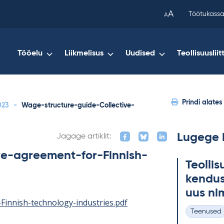
been
A
Töötukassa
A
copied
to
your
Tööelu
Liikmelisus
Uudised
Teollisuusliit
clipboard.)
Prindi alates
023
-
Wage-structure-guide-Collective-
Lugege 
Jagage artiklit:
ve-agreement-for-Finnish-
Teol­li­
ken­dus
uus ni
Finnish-technology-industries.pdf
Teenused
Kategooria