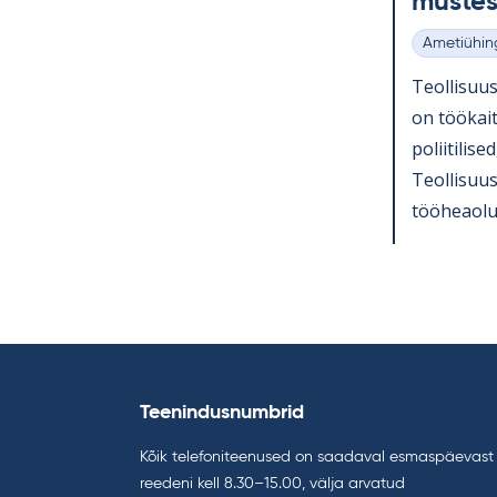
mus­te
Ametiühin
Kategooria
Teol­li­suu
on töö­kait
po­lii­ti­li
Teol­li­suu
töö­heaolu 
Teenindusnumbrid
Kõik telefoniteenused on saadaval esmaspäevast
reedeni kell 8.30–15.00, välja arvatud