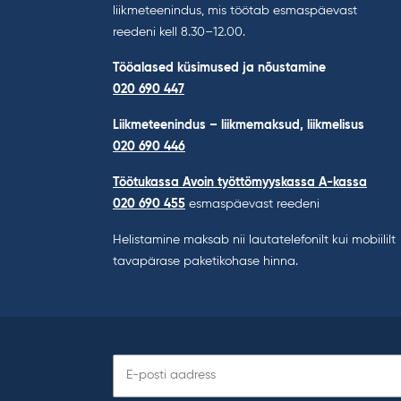
liikmeteenindus, mis töötab esmaspäevast
reedeni kell 8.30–12.00.
Tööalased küsimused ja nõustamine
020 690 447
Liikmeteenindus – liikmemaksud, liikmelisus
020 690 446
Töötukassa Avoin työttömyyskassa A-kassa
020 690 455
esmaspäevast reedeni
Helistamine maksab nii lautatelefonilt kui mobiililt
tavapärase paketikohase hinna.
Telli
uudiskiri: