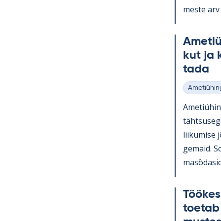
meste arv k
Ame­tiü­
kut ja 
tada
Ametiühin
Kategooria
Ame­tiü­hi
täht­susega
lii­ku­mise
ge­maid. So
masõ­da­sid 
Töö­kes
toe­tab