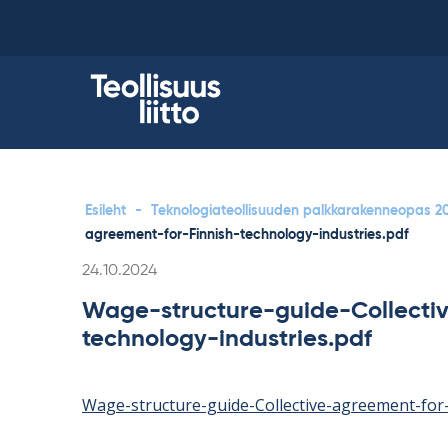
Skip
to
content
Esileht
-
Teknologiateollisuuden palkkarakenneopas 2
agreement-for-Finnish-technology-industries.pdf
Kirjoitettu
24.10.2024
Wage-structure-guide-Collecti
technology-industries.pdf
Wage-structure-guide-Collective-agreement-for-