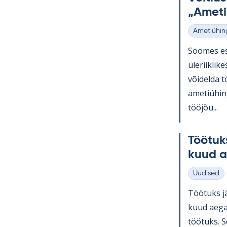
„Ame­ti
Ametiühin
Kategooria
Soo­mes esi
üle­riikli­k
või­delda t
ame­tiü­hin
tööjõu...
Töö­tuk
kuud a
Uudised
Kategooria
Töö­tuks jä
kuud aega 
töö­tuks. Se