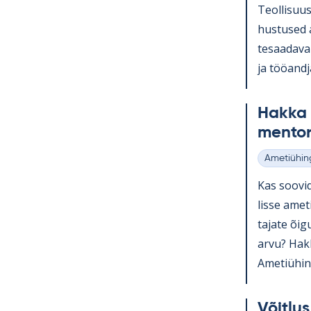
Teol­li­suu
hus­tused a
te­saa­da­v
ja töö­and­
Hakka a
men­to­r
Ametiühin
Kategooria
Kas soo­vid
lisse ame­t
ta­jate õi­
arvu? Hakka
Ame­tiü­hin
Võit­lu