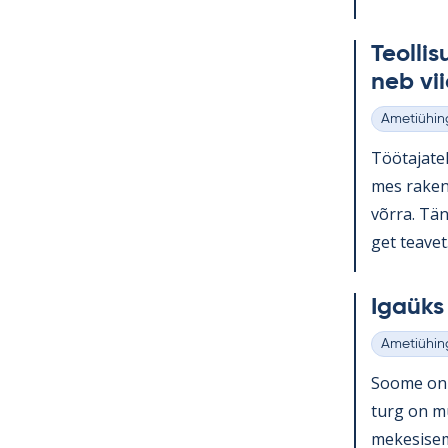
Teol­li­
neb vii
Ametiühin
Kategooria
Töö­ta­ja­te
mes ra­ken­
võrra. Tänu
get tea­vet.
Igaüks 
Ametiühin
Kategooria
Soome on o
turg on muu
me­ke­si­se