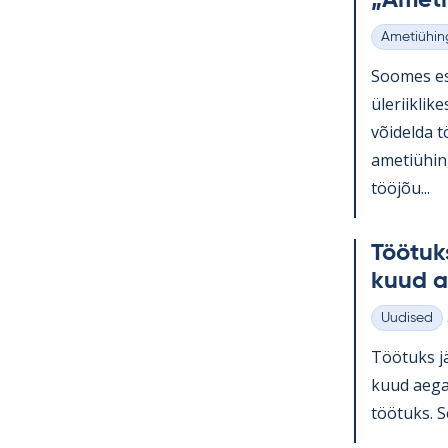
„Ame­ti
Ametiühin
Kategooria
Soo­mes esi
üle­riikli­k
või­delda t
ame­tiü­hin
tööjõu...
Töö­tuk
kuud a
Uudised
Kategooria
Töö­tuks jä
kuud aega 
töö­tuks. Se