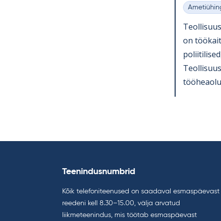
Ametiühin
Kategooria
Teol­li­suu
on töö­kait
po­lii­ti­li
Teol­li­suu
töö­heaolu 
Teenindusnumbrid
Kõik telefoniteenused on saadaval esmaspäevast
reedeni kell 8.30–15.00, välja arvatud
liikmeteenindus, mis töötab esmaspäevast