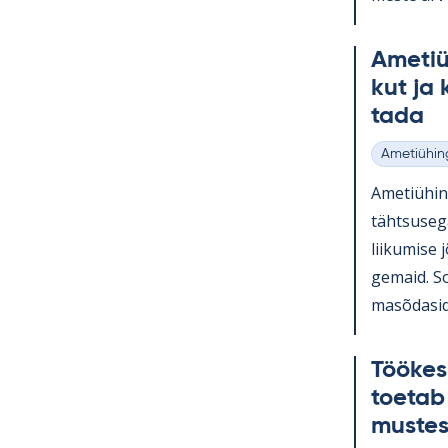
Ame­tiü­
kut ja 
tada
Ametiühin
Kategooria
Ame­tiü­hi
täht­susega
lii­ku­mise
ge­maid. So
masõ­da­sid 
Töö­kes
toe­tab
mus­te