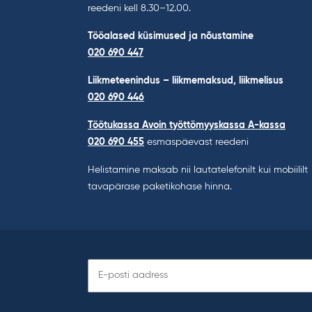
reedeni kell 8.30–12.00.
Tööalased küsimused ja nõustamine
020 690 447
Liikmeteenindus – liikmemaksud, liikmelisus
020 690 446
Töötukassa Avoin työttömyyskassa A-kassa
020 690 455
esmaspäevast reedeni
Helistamine maksab nii lautatelefonilt kui mobiililt
tavapärase paketikohase hinna.
Telli
uudiskiri: