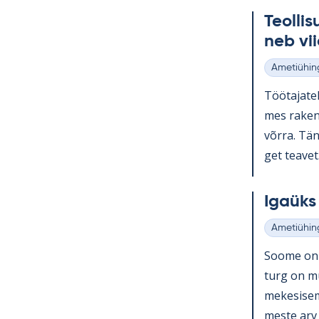
Teol­li­
neb vii
Ametiühin
Kategooria
Töö­ta­ja­te
mes ra­ken­
võrra. Tänu
get tea­vet.
Igaüks 
Ametiühin
Kategooria
Soome on o
turg on muu
me­ke­si­se
meste arv k