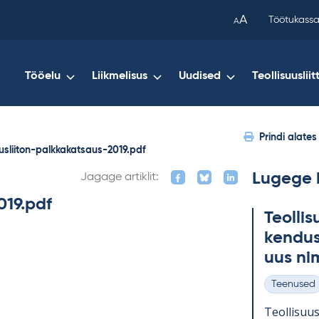
been
A
Töötukassa
A
copied
to
your
Tööelu
Liikmelisus
Uudised
Teollisuusliit
clipboard.)
Prindi alates
uusliiton-palkkakatsaus-2019.pdf
Lugege 
Jagage artiklit:
019.pdf
Teol­li­
ken­dus
uus ni
Teenused
Kategooria
Teol­li­suu