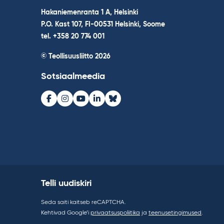
Hakaniemenranta 1 A, Helsinki
P.O. Kast 107, FI-00531 Helsinki, Soome
tel. +358 20 774 001
© Teollisuusliitto 2026
Sotsiaalmeedia
Facebook
Instagram
Youtube
LinkedIn
Bluesky
Telli uudiskiri
Seda saiti kaitseb reCAPTCHA.
Kehtivad Google’i
privaatsuspoliitika
ja
teenusetingimused
.