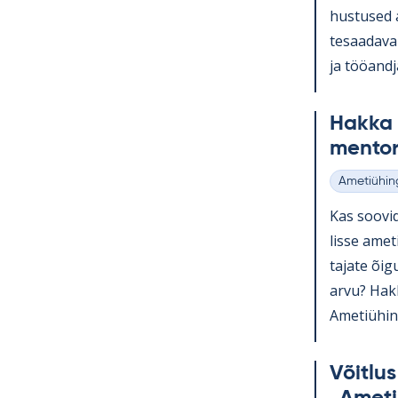
hus­tused a
te­saa­da­v
ja töö­and­
Hakka a
men­to­r
Ametiühin
Kategooria
Kas soo­vid
lisse ame­t
ta­jate õi­
arvu? Hakka
Ame­tiü­hin
Võit­lu