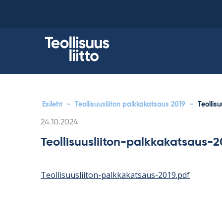
Skip
to
content
Esileht
-
Teollisuusliiton palkkakatsaus 2019
-
Teollis
Kirjoitettu
24.10.2024
Teollisuusliiton-palkkakatsaus-2
Teollisuusliiton-palkkakatsaus-2019.pdf