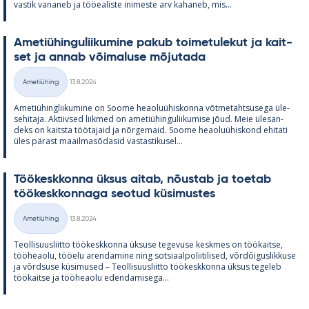
vas­tik va­na­neb ja töö­ea­liste ini­meste arv ka­ha­neb, mis...
Ame­tiü­hin­gu­lii­ku­mine pa­kub toi­me­tu­le­kut ja kait­
set ja an­nab või­ma­luse mõ­ju­tada
Kirjoitettu
Ametiühing
13.8.2024
Kategooriad
Ame­tiü­hinglii­ku­mine on Soome heao­luü­his­konna võt­me­täht­susega üle­
se­hi­taja. Ak­tiiv­sed liik­med on ame­tiü­hin­gu­lii­ku­mise jõud. Meie üle­san­
deks on kaitsta töö­ta­jaid ja nõr­ge­maid. Soome heao­luü­his­kond ehi­tati
üles pä­rast maa­il­masõ­da­sid vas­tas­ti­kusel...
Töö­kesk­konna ük­sus ai­tab, nõus­tab ja toe­tab
töö­kesk­kon­naga seo­tud kü­si­mus­tes
Kirjoitettu
Ametiühing
13.8.2024
Kategooriad
Teol­li­suus­liitto töö­kesk­konna ük­suse te­ge­vuse kesk­mes on töö­kaitse,
töö­heaolu, töö­elu aren­da­mine ning sot­si­aal­po­lii­ti­li­sed, võrdõi­gus­lik­kuse
ja võrd­suse kü­si­mused – Teol­li­suus­liitto töö­kesk­konna ük­sus te­ge­leb
töö­kaitse ja töö­heaolu eden­da­mi­sega...