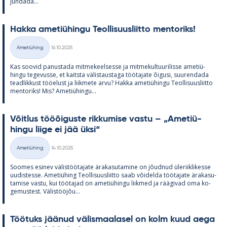
jun­dada...
Hakka ame­tiü­hingu Teol­li­suus­liitto men­to­riks!
Kirjoitettu
Ametiühing
16.10.2025
Kategooriad
Kas soo­vid pa­nus­tada mit­me­keel­sesse ja mit­me­kul­tuu­ri­lisse ame­tiü­
hingu te­ge­vusse, et kaitsta vä­lis­taus­taga töö­ta­jate õi­gusi, suu­ren­dada
tead­lik­kust töö­elust ja liik­mete arvu? Hakka ame­tiü­hingu Teol­li­suus­liitto
men­to­riks! Mis? Ame­tiü­hingu...
Võit­lus tööõi­guste rik­ku­mise vastu – „Ame­tiü­
hingu liige ei jää üksi“
Kirjoitettu
Ametiühing
14.10.2025
Kategooriad
Soo­mes esi­nev vä­lis­töö­ta­jate ära­ka­su­ta­mine on jõud­nud üle­riikli­kesse
uu­dis­tesse. Ame­tiü­hing Teol­li­suus­liitto saab või­delda töö­ta­jate ära­ka­su­
ta­mise vastu, kui töö­ta­jad on ame­tiü­hingu liik­med ja rää­gi­vad oma ko­
ge­mus­test. Vä­lis­tööjõu...
Töö­tuks jää­nud vä­lis­maa­la­sel on kolm kuud aega