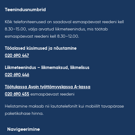
Teenindusnumbrid
Kõik telefoniteenused on saadaval esmaspäevast reedeni kell
8.30–15.00, välja arvatud liikmeteenindus, mis töötab
esmaspäevast reedeni kell 8.30–12.00.
Tööalased küsimused ja nõustamine
020 690 447
Liikmeteenindus – liikmemaksud, liikmelisus
020 690 446
Töötukassa Avoin työttömyyskassa A-kassa
020 690 455
esmaspäevast reedeni
Helistamine maksab nii lautatelefonilt kui mobiililt tavapärase
paketikohase hinna.
Navigeerimine