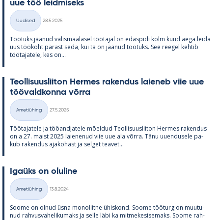
uue töö leid­mi­seks
Kirjoitettu
Uudised
28.5.2025
Kategooriad
Töö­tuks jää­nud vä­lis­maa­la­sel töö­ta­jal on edas­pidi kolm kuud aega leida
uus töö­koht pä­rast seda, kui ta on jää­nud töö­tuks. See ree­gel keh­tib
töö­ta­ja­tele, kes on...
Teol­li­suus­lii­ton Her­mes ra­ken­dus lai­e­neb viie uue
töö­vald­konna võrra
Kirjoitettu
Ametiühing
27.5.2025
Kategooriad
Töö­ta­ja­tele ja töö­and­ja­tele mõel­dud Teol­li­suus­lii­ton Her­mes ra­ken­dus
on a 27. maist 2025 lai­e­ne­nud viie uue ala võrra. Tänu uu­en­dusele pa­
kub ra­ken­dus aja­ko­hast ja sel­get tea­vet...
Igaüks on olu­line
Kirjoitettu
Ametiühing
13.8.2024
Kategooriad
Soome on ol­nud üsna mo­no­liitne ühis­kond. Soome töö­turg on muu­tu­
nud rah­vus­va­he­li­ku­maks ja selle läbi ka mit­me­ke­si­se­maks. Soome rah­