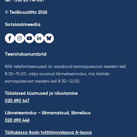
tel. +358 20 774 001
© Teollisuusliitto 2026
Sotsiaalmeedia
Facebook
Instagram
Youtube
LinkedIn
Bluesky
Teenindusnumbrid
Kõik telefoniteenused on saadaval esmaspäevast reedeni kell
8.30–15.00, välja arvatud liikmeteenindus, mis töötab
esmaspäevast reedeni kell 8.30–12.00.
Tööalased küsimused ja nõustamine
020 690 447
Liikmeteenindus – liikmemaksud, liikmelisus
020 690 446
Töötukassa Avoin työttömyyskassa A-kassa