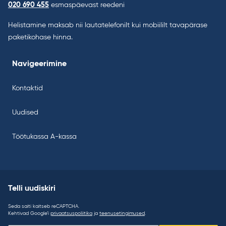
020 690 455
esmaspäevast reedeni
Helistamine maksab nii lautatelefonilt kui mobiililt tavapärase
paketikohase hinna.
Navigeerimine
Kontaktid
Uudised
Töötukassa A-kassa
Telli uudiskiri
Seda saiti kaitseb reCAPTCHA.
Kehtivad Google’i
privaatsuspoliitika
ja
teenusetingimused
.