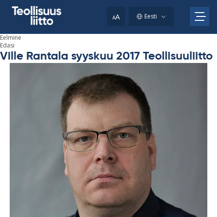
Skip
to
A
Eesti
A
content
Eelmine
Edasi
Ville Rantala syyskuu 2017 Teollisuuliitto