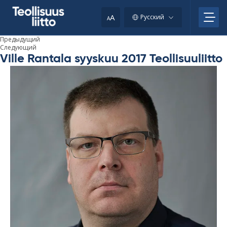
Skip
to
A
Русский
A
content
Предыдущий
Следующий
Ville Rantala syyskuu 2017 Teollisuuliitto