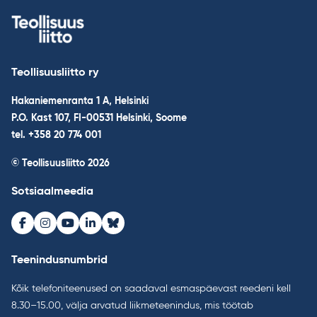
Teollisuusliitto ry
Hakaniemenranta 1 A, Helsinki
P.O. Kast 107, FI-00531 Helsinki, Soome
tel. +358 20 774 001
© Teollisuusliitto 2026
Sotsiaalmeedia
Facebook
Instagram
Youtube
LinkedIn
Bluesky
Teenindusnumbrid
Kõik telefoniteenused on saadaval esmaspäevast reedeni kell
8.30–15.00, välja arvatud liikmeteenindus, mis töötab