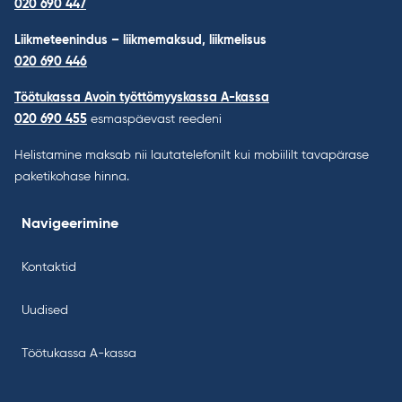
020 690 447
Liikmeteenindus – liikmemaksud, liikmelisus
020 690 446
Töötukassa Avoin työttömyyskassa A-kassa
020 690 455
esmaspäevast reedeni
Helistamine maksab nii lautatelefonilt kui mobiililt tavapärase
paketikohase hinna.
Navigeerimine
Kontaktid
Uudised
Töötukassa A-kassa