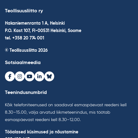
Teollisuusliitto ry
Hakaniemenranta 1 A, Helsinki
P.O. Kast 107, FI-00531 Helsinki, Soome
tel. +358 20 774 001
© Teollisuusliitto 2026
Sotsiaalmeedia
Facebook
Instagram
Youtube
LinkedIn
Bluesky
Teenindusnumbrid
Kõik telefoniteenused on saadaval esmaspäevast reedeni kell
8.30–15.00, välja arvatud liikmeteenindus, mis töötab
esmaspäevast reedeni kell 8.30–12.00.
Tööalased küsimused ja nõustamine