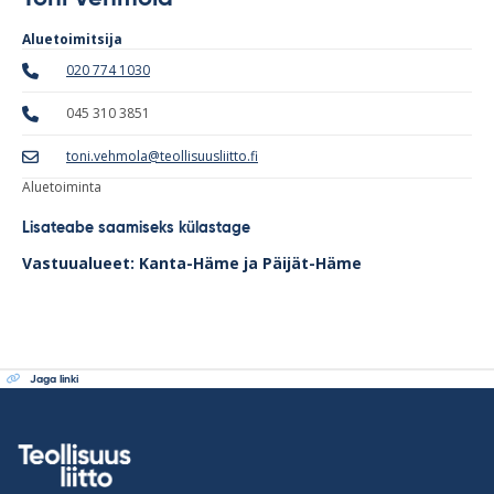
Aluetoimitsija
020 774 1030
045 310 3851
toni.vehmola@teollisuusliitto.fi
Aluetoiminta
Lisateabe saamiseks külastage
Vastuualueet: Kanta-Häme ja Päijät-Häme
Jaga linki