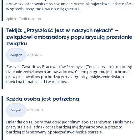
obowiązki pracow­nicze są rozu­miane przez jak największą liczbę osób –
w sposób jasny, moż­liwy do osiąg­nięcia i...
Aplikacji Teollisuusliitto
Te­kijä: „Przyszłość jest w naszych rę­kach” –
związ­kowi am­ba­sa­dorzy po­pu­la­ryzują przesła­nie
związku
Kirjoitettu
Związek
2026-02-17
Kategorie
Związek Zawo­dowy Pracow­ników Prze­mysłu (Teol­li­suus­liitto) roz­począł
działa­nie związ­kowych am­ba­sa­dorów. Ce­lem pro­gramu jest ochrona
praw pracow­ników poc­hodzących z za­gra­nicy, zwiększe­nie świa­do­
mości na te­mat za­sad i wa­runków...
Każda osoba jest potrzebna
Kirjoitettu
Związek
2024-08-13
Kategorie
Fin­lan­dia do tej pory była dość jed­no­li­tym społeczeństwem. Fiński ry­nek
pracy staje się jed­nak co­raz bardziej między­na­ro­dowy, a przez to
bardziej zróż­nicowany. Społeczeństwo fińs­kie starzeje...