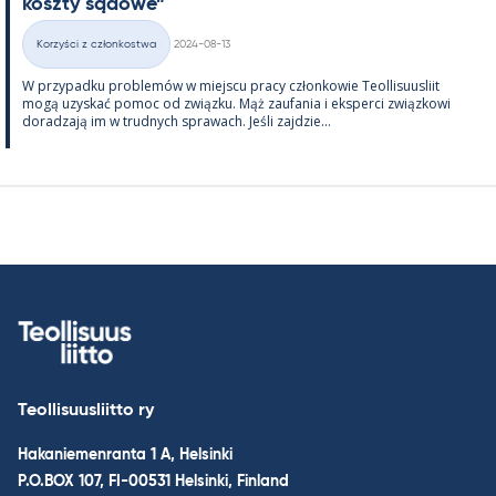
koszty są­dowe”
Kirjoitettu
Korzyści z członkostwa
2024-08-13
Kategorie
W przy­padku problemów w miejscu pracy człon­kowie Teol­li­suus­liit
mogą uzys­kać po­moc od związku. Mąż zau­fa­nia i eks­perci związ­kowi
do­radzają im w trud­nych sprawach. Jeśli zajdzie...
Teollisuusliitto ry
Hakaniemenranta 1 A, Helsinki
P.O.BOX 107, FI-00531 Helsinki, Finland