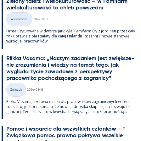
Zie­lony ta­lerz i wie­lo­kul­tu­rowość – w Fa­mi­farm
wie­lo­kul­tu­rowość to ch­leb powszedni
Kirjoitettu
Wiadomości
2024-08-13
Kategorie
Firma usy­tuowana w dworze Jär­vi­kylä, Fa­mi­farm Oy z Jo­roi­nen przez cały
rok uprawia zioła i sałaty dla całej Fin­lan­dii. Rdzenni Fi­nowie sta­nowią
wśród jej pracow­ników...
Riikka Va­sama: „Naszym za­da­niem jest zwiększe­
nie zrozu­mie­nia i wiedzy na te­mat tego, jak
wygląda życie zawo­dowe z pers­pek­tywy
pracow­nika poc­hodzącego z za­gra­nicy”
Kirjoitettu
Związek
2024-08-13
Kategorie
Riikka Va­sama, sze­fowa działu ds. pracow­ników za­gra­nicz­nych w Teol­li­
suus­liitto, jest prze­ko­nana, że nowa jed­nostka skupi się na rozwoju or­
ga­nizacji Teol­li­suus­liitto w kwes­tiach związa­nych z róż­no­rod­nością...
Po­moc i ws­parcie dla wszyst­kich członków – ”
Związ­kowa po­moc prawna pok­rywa wszel­kie