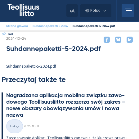
Skip
to
A
Polski
A
content
Strona główna
-
Suhdannepaketti 5 2024
-
Suhdannepaketti-5-2024.pdf
lód
Kirjoitettu
2024-10-24
Suhdannepaketti-5-2024.pdf
Suhdannepaketti-5-2024.pdf
Przeczytaj także te
Na­gradzana apli­kacja mo­bilna związku zawo­
dowego Teol­li­suus­liitto rozszerza swój za­kres –
nowe obszary obowiązywa­nia umów i nowa
nazwa
Kirjoitettu
Usługi
2026-03-11
Kategorie
Zas­to­sowa­nie Apli­kacji Teol­li­suus­liitto za­pew­nia, że kluczowe prawa i