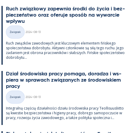
Ruch związ­kowy za­pew­nia środki do życia i bez­
pieczeństwo oraz ofe­ruje sposób na wywarcie
wpływu
Kirjoitettu
Związek
2024-08-13
Kategorie
Ruch związków zawo­dowych jest kluczowym ele­men­tem fińs­kiego
społeczeństwa do­bro­bytu. Ak­tywni człon­kowie są siłą tego ruchu. Jego
za­da­niem jest obrona pracow­ników i słabszych. Fińs­kie społeczeństwo
do­bro­bytu...
Dział śro­dowiska pracy po­maga, do­radza i ws­
piera w sprawach związa­nych ze śro­dowis­kiem
pracy
Kirjoitettu
Związek
2024-08-13
Kategorie
In­te­gralną częścią działal­ności działu śro­dowiska pracy Teol­li­suus­liitto
są kwes­tie bez­pieczeństwa i hi­gieny pracy, dobrego sa­mo­poczucie w
pracy, rozwoju życia zawo­dowego, a także po­li­tyka społeczna i...