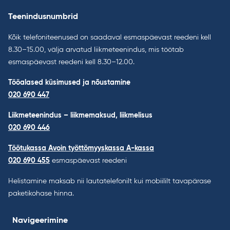
Teenindusnumbrid
Kõik telefoniteenused on saadaval esmaspäevast reedeni kell
8.30–15.00, välja arvatud liikmeteenindus, mis töötab
esmaspäevast reedeni kell 8.30–12.00.
Tööalased küsimused ja nõustamine
020 690 447
Liikmeteenindus – liikmemaksud, liikmelisus
020 690 446
Töötukassa Avoin työttömyyskassa A-kassa
020 690 455
esmaspäevast reedeni
Helistamine maksab nii lautatelefonilt kui mobiililt tavapärase
paketikohase hinna.
Navigeerimine