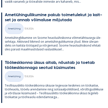
vas­tik va­na­neb ja töö­ea­liste ini­meste arv ka­ha­neb, mis...
Ame­tiü­hin­gu­lii­ku­mine pa­kub toi­me­tu­le­kut ja kait­
set ja an­nab või­ma­luse mõ­ju­tada
Kirjoitettu
Ametiühing
13.8.2024
Kategooriad
Ame­tiü­hinglii­ku­mine on Soome heao­luü­his­konna võt­me­täht­susega üle­
se­hi­taja. Ak­tiiv­sed liik­med on ame­tiü­hin­gu­lii­ku­mise jõud. Meie üle­san­
deks on kaitsta töö­ta­jaid ja nõr­ge­maid. Soome heao­luü­his­kond ehi­tati
üles pä­rast maa­il­masõ­da­sid vas­tas­ti­kusel...
Töö­kesk­konna ük­sus ai­tab, nõus­tab ja toe­tab
töö­kesk­kon­naga seo­tud kü­si­mus­tes
Kirjoitettu
Ametiühing
13.8.2024
Kategooriad
Teol­li­suus­liitto töö­kesk­konna ük­suse te­ge­vuse kesk­mes on töö­kaitse,
töö­heaolu, töö­elu aren­da­mine ning sot­si­aal­po­lii­ti­li­sed, võrdõi­gus­lik­kuse
ja võrd­suse kü­si­mused – Teol­li­suus­liitto töö­kesk­konna ük­sus te­ge­leb
töö­kaitse ja töö­heaolu eden­da­mi­sega...