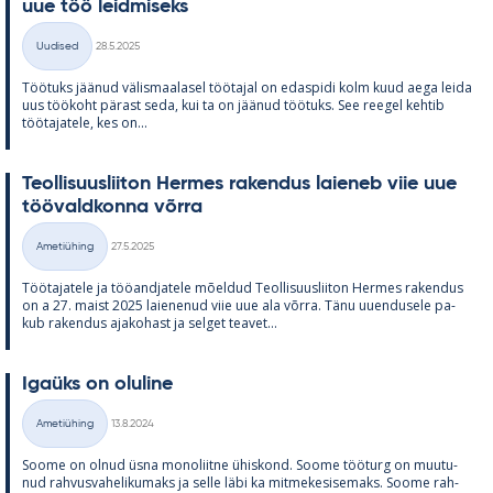
uue töö leid­mi­seks
Kirjoitettu
Uudised
28.5.2025
Kategooriad
Töö­tuks jää­nud vä­lis­maa­la­sel töö­ta­jal on edas­pidi kolm kuud aega leida
uus töö­koht pä­rast seda, kui ta on jää­nud töö­tuks. See ree­gel keh­tib
töö­ta­ja­tele, kes on...
Teol­li­suus­lii­ton Her­mes ra­ken­dus lai­e­neb viie uue
töö­vald­konna võrra
Kirjoitettu
Ametiühing
27.5.2025
Kategooriad
Töö­ta­ja­tele ja töö­and­ja­tele mõel­dud Teol­li­suus­lii­ton Her­mes ra­ken­dus
on a 27. maist 2025 lai­e­ne­nud viie uue ala võrra. Tänu uu­en­dusele pa­
kub ra­ken­dus aja­ko­hast ja sel­get tea­vet...
Igaüks on olu­line
Kirjoitettu
Ametiühing
13.8.2024
Kategooriad
Soome on ol­nud üsna mo­no­liitne ühis­kond. Soome töö­turg on muu­tu­
nud rah­vus­va­he­li­ku­maks ja selle läbi ka mit­me­ke­si­se­maks. Soome rah­