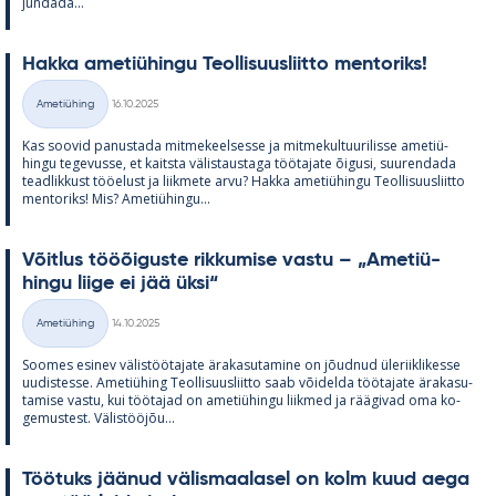
jun­dada...
Hakka ame­tiü­hingu Teol­li­suus­liitto men­to­riks!
Kirjoitettu
Ametiühing
16.10.2025
Kategooriad
Kas soo­vid pa­nus­tada mit­me­keel­sesse ja mit­me­kul­tuu­ri­lisse ame­tiü­
hingu te­ge­vusse, et kaitsta vä­lis­taus­taga töö­ta­jate õi­gusi, suu­ren­dada
tead­lik­kust töö­elust ja liik­mete arvu? Hakka ame­tiü­hingu Teol­li­suus­liitto
men­to­riks! Mis? Ame­tiü­hingu...
Võit­lus tööõi­guste rik­ku­mise vastu – „Ame­tiü­
hingu liige ei jää üksi“
Kirjoitettu
Ametiühing
14.10.2025
Kategooriad
Soo­mes esi­nev vä­lis­töö­ta­jate ära­ka­su­ta­mine on jõud­nud üle­riikli­kesse
uu­dis­tesse. Ame­tiü­hing Teol­li­suus­liitto saab või­delda töö­ta­jate ära­ka­su­
ta­mise vastu, kui töö­ta­jad on ame­tiü­hingu liik­med ja rää­gi­vad oma ko­
ge­mus­test. Vä­lis­tööjõu...
Töö­tuks jää­nud vä­lis­maa­la­sel on kolm kuud aega