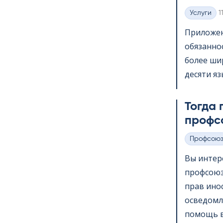
K
Услуги
1
Категории
Приложени
обязанно
более шир
десяти яз
Тогда 
профс
Профсою
Категории
Вы интер
профсоюз
прав ино
осведомл
помощь в 