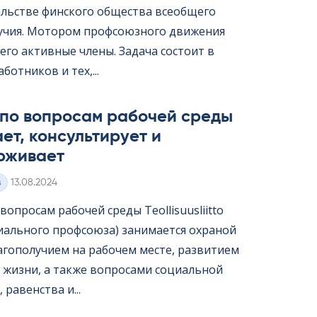
ельстве финского общества всеобщего
учия. Мотором профсоюзного движения
его активные члены. Задача состоит в
ботников и тех,...
 по вопросам рабочей среды
ет, консультирует и
рживает
Kirjoitettu
з
13.08.2024
опросам рабочей среды Teol­li­suus­liitto
иального профсоюза) занимается охраной
лагополучием на рабочем месте, развитием
 жизни, а также вопросами социальной
 равенства и...