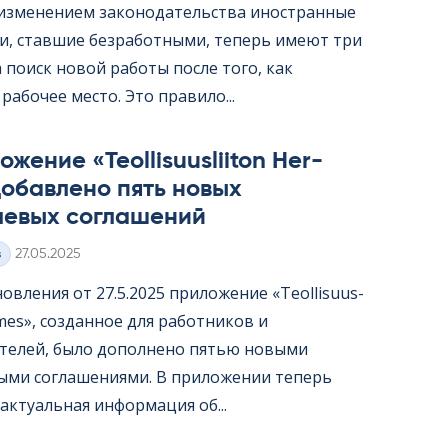
с изменением законодательства иностранные
и, ставшие безработными, теперь имеют три
 поиск новой работы после того, как
рабочее место. Это правило...
жение «Teol­li­suus­lii­ton Her­
обавлено пять новых
левых соглашений
Kirjoitettu
з
27.05.2025
овления от 27.5.2025 приложение «Teol­li­suus­
er­mes», созданное для работников и
телей, было дополнено пятью новыми
ыми соглашениями. В приложении теперь
актуальная информация об...