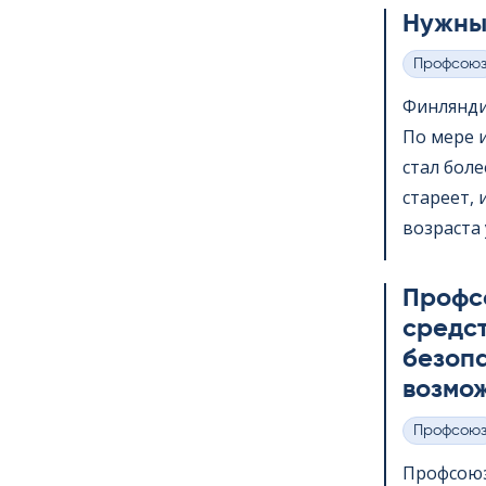
Нужны
Профсою
Категории
Финлянди
По мере 
стал бол
стареет,
возраста 
Профс
средс
безопа
возмож
Профсою
Категории
Профсоюз