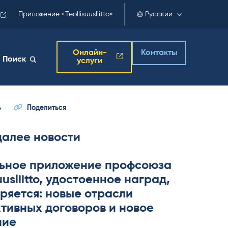
Приложение «Teollisuusliitto»
Русский
Онлайн-
Контакты
Поиск
услуги
ь
Поделиться
далее новости
ьное приложение профсоюза
­suus­liitto, удостоенное наград,
ряется: новые отрасли
тивных договоров и новое
ние