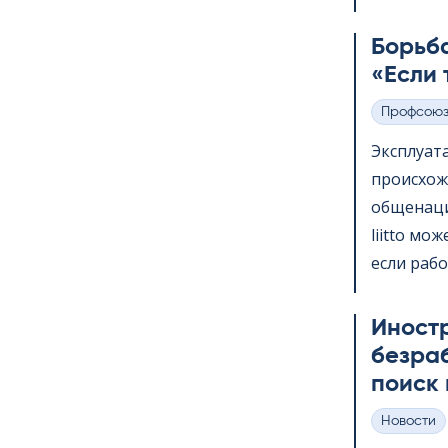
Борьба
«Если 
Профсою
Категории
Эксплуат
происхож
общенаци
liitto мо
если рабо
Иност
безра
поиск 
Hовости
Категории