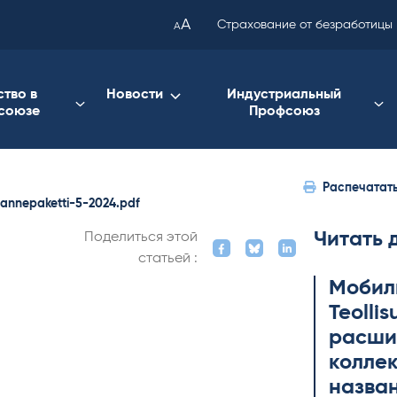
been
A
Страхование от безработицы
A
copied
to
your
ство в
Новости
Индустриальный
союзе
Профсоюз
clipboard.)
Распечатат
annepaketti-5-2024.pdf
Читать 
Поделиться этой
статьей :
Мобил
Teol­li
расши
коллек
назва