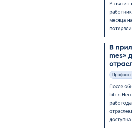
В связи 
работник
месяца на
потеряли 
В прило
mes» д
отрас
Профсою
Категории
После обн
lii­ton H
работода
отраслев
доступна 