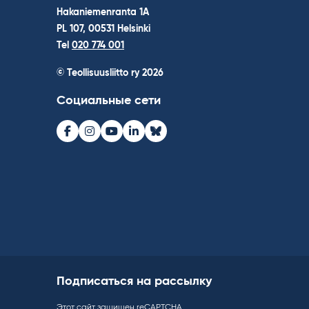
Hakaniemenranta 1A
PL 107, 00531 Helsinki
Tel
020 774 001
© Teollisuusliitto ry 2026
Социальные сети
Facebook
Instagram
Youtube
LinkedIn
Bluesky
Подписаться на рассылку
Этот сайт защищен reCAPTCHA.