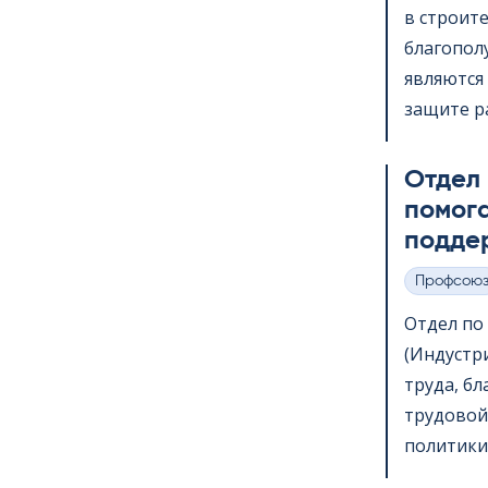
в строит
благопол
являются 
защите ра
Отдел
помога
подде
Профсою
Категории
Отдел по в
(Индустр
труда, б
трудовой
политики,