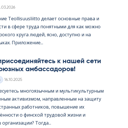
irjoitettu
1.03.2026
е Teol­li­suus­liitto делает основные права и
сти в сфере труда понятными для как можно
окого круга людей, ясно, доступно и на
ыках. Приложение...
присоединяйтесь к нашей сети
оюзных амбассадоров!
Kirjoitettu
з
16.10.2025
есуетесь многоязычным и мультикультурным
ным активизмом, направленным на защиту
странных работников, повышение их
ённости о финской трудовой жизни и
организации? Тогда...