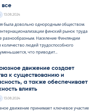
 все
Kirjoitettu
з
13.08.2024
я была довольно однородным обществом.
интернационализации финский рынок труда
ее разнообразным. Население Финляндии
 и количество людей трудоспособного
уменьшается, что приводит...
оюзное движение создает
тва к существованию и
сность, а также обеспечивает
ность влиять
Kirjoitettu
з
13.08.2024
ное движение принимает ключевое участие