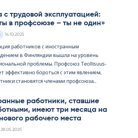
 с трудовой эксплуатацией:
ты в профсоюзе – ты не один»
Kirjoitettu
з
14.10.2025
ация работников с иностранным
дением в Финляндии вышла на уровень
ональной проблемы. Профсоюз Teol­li­suus­
жет эффективно бороться с этим явлением,
тники становятся членами профсоюза...
ранные работники, ставшие
ботными, имеют три месяца на
нового рабочего места
Kirjoitettu
28.05.2025