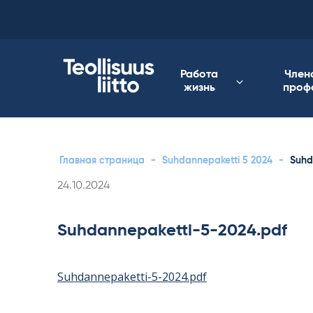
Skip
to
content
Работа
Член
жизнь
проф
Главная страница
-
Suhdannepaketti 5 2024
-
Suhd
Kirjoitettu
24.10.2024
Suhdannepaketti-5-2024.pdf
Suhdannepaketti-5-2024.pdf