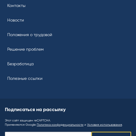
Контакты
Новости
Положения о трудовой
Решение проблем
Безработица
Полезные ссылки
Подписаться на рассылку
Этот сайт защищен reCAPTCHA.
Применяются Google
Политика конфиденциальности
и
Условия использования
.
Подписаться