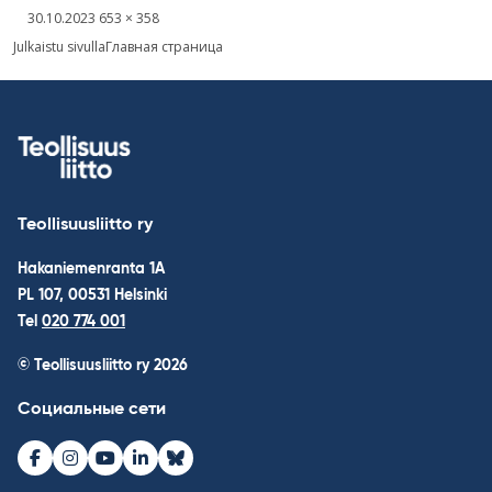
Kirjoitettu
Täysikokoinen
30.10.2023
653 × 358
kuva
Навигация
Julkaistu sivulla
Главная страница
по
записям
Teollisuusliitto ry
Hakaniemenranta 1A
PL 107, 00531 Helsinki
Tel
020 774 001
© Teollisuusliitto ry 2026
Социальные сети
Facebook
Instagram
Youtube
LinkedIn
Bluesky