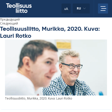
Skip
to
A
RU
A
content
Предыдущий
Следующий
Teollisuusliitto, Murikka, 2020. Kuva:
Lauri Rotko
Teol­li­suus­liitto, Mu­rikka, 2020. Kuva: Lauri Rotko